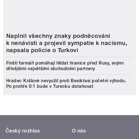
Naplnil všechny znaky podněcování
k nenávisti a projevil sympatie k nacismu,
napsala policie o Turkovi
Finští farmáři pomáhají hlídat hranice před Rusy, svými
dřívějšími největšími obchodními partnery
Hradec Králové nevyužil proti Besiktasi početní výhodu.
Po prohře 0:1 bude v Turecku dotahovat
Český rozhlas
O nás