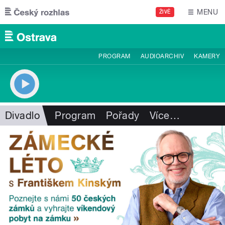
Přejít k hlavnímu obsahu
MENU
ŽIVĚ
PROGRAM
AUDIOARCHIV
KAMERY
Divadlo
Program
Pořady
Více
…