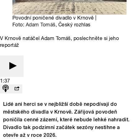
Povodní poničené divadlo v Krnově |
Foto:
Adam Tomáš
, Český rozhlas
V Krnově natáčel Adam Tomáš, poslechněte si jeho
reportáž
1:37
Lidé ani herci se v nejbližší době nepodívají do
městského divadla v Krnově. Zářijová povodeň
poničila cenné zázemí, které nebude lehké nahradit.
Divadlo tak podzimní začátek sezóny nestihne a
otevře až v roce 2026.