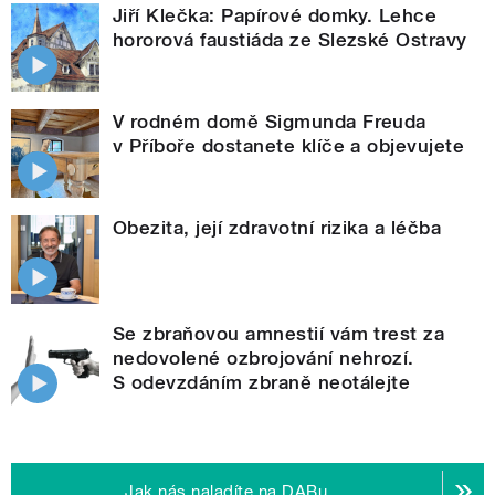
Jiří Klečka: Papírové domky. Lehce
hororová faustiáda ze Slezské Ostravy
V rodném domě Sigmunda Freuda
v Příboře dostanete klíče a objevujete
Obezita, její zdravotní rizika a léčba
Se zbraňovou amnestií vám trest za
nedovolené ozbrojování nehrozí.
S odevzdáním zbraně neotálejte
Jak nás naladíte na DABu