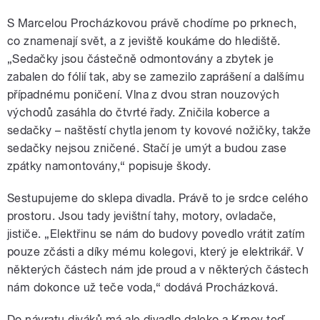
S Marcelou Procházkovou právě chodíme po prknech,
co znamenají svět, a z jeviště koukáme do hlediště.
„Sedačky jsou částečně odmontovány a zbytek je
zabalen do fólií tak, aby se zamezilo zaprášení a dalšímu
případnému poničení. Vlna z dvou stran nouzových
východů zasáhla do čtvrté řady. Zničila koberce a
sedačky – naštěstí chytla jenom ty kovové nožičky, takže
sedačky nejsou zničené. Stačí je umýt a budou zase
zpátky namontovány,“ popisuje škody.
Sestupujeme do sklepa divadla. Právě to je srdce celého
prostoru. Jsou tady jevištní tahy, motory, ovladače,
jističe. „Elektřinu se nám do budovy povedlo vrátit zatím
pouze zčásti a díky mému kolegovi, který je elektrikář. V
některých částech nám jde proud a v některých částech
nám dokonce už teče voda,“ dodává Procházková.
Do návratu diváků má ale divadlo daleko a Krnov teď