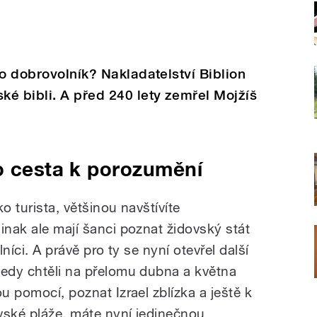
ko dobrovolník? Nakladatelství Biblion
é bibli. A před 240 lety zemřel Mojžíš
o cesta k porozumění
o turista, většinou navštívíte
inak ale mají šanci poznat židovský stát
lníci. A právě pro ty se nyní otevřel další
tedy chtěli na přelomu dubna a května
u pomocí, poznat Izrael zblízka a ještě k
vské pláže, máte nyní jedinečnou