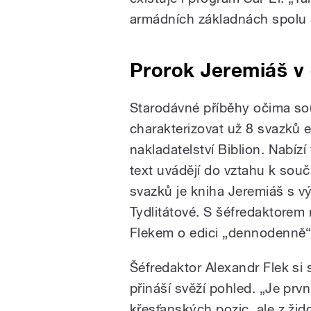
armádních základnách spolu s 
Prorok Jeremiáš v
Starodávné příběhy očima so
charakterizovat už 8 svazků 
nakladatelství Biblion. Nabízí
text uvádějí do vztahu k so
svazků je kniha Jeremiáš s vý
Tydlitátové. S šéfredaktorem 
Flekem o edici „dennodenně“
Šéfredaktor Alexandr Flek si 
přináší svěží pohled. „Je prv
křesťanských pozic, ale z ž