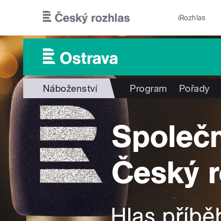
Přejít k hlavnímu obsahu
iRozhlas
Náboženství
Program
Pořady