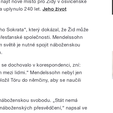
 najít nové místo pro Židy v osvícenské
a uplynulo 240 let.
Jeho život
o Sokrata“, který dokázal, že Žid může
řesťanské společnosti. Mendelssohn
ním světě je nutné spojit náboženskou
m.
é se dochovalo v korespondenci, zní:
mezi lidmi.“ Mendelssohn nebyl jen
ložil Tóru do němčiny, aby se naučili
 náboženskou svobodu. „Stát nemá
etí náboženských přesvědčení,“ napsal ve