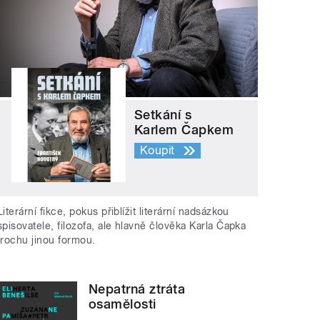
Setkání s
Karlem Čapkem
Koupit
Literární fikce, pokus přiblížit literární nadsázkou
spisovatele, filozofa, ale hlavně člověka Karla Čapka
trochu jinou formou.
Nepatrná ztráta
osamělosti