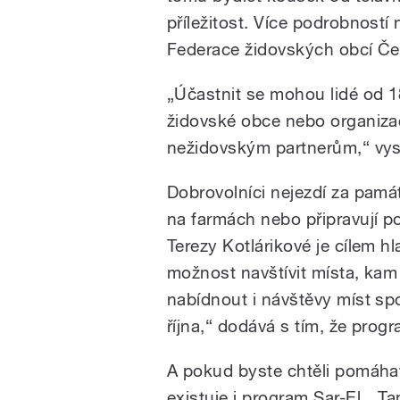
příležitost. Více podrobností
Federace židovských obcí Če
„Účastnit se mohou lidé od 18
židovské obce nebo organizac
nežidovským partnerům,“ vysv
Dobrovolníci nejezdí za památ
na farmách nebo připravují p
Terezy Kotlárikové je cílem hl
možnost navštívit místa, ka
nabídnout i návštěvy míst sp
října,“ dodává s tím, že prog
A pokud byste chtěli pomáhat
existuje i program Sar-El. „Ta