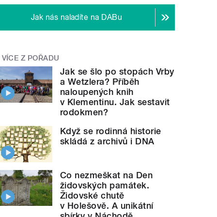
Jak nás naladíte na DABu
VÍCE Z POŘADU
Jak se šlo po stopách Vrby
a Wetzlera? Příběh
naloupených knih
v Klementinu. Jak sestavit
rodokmen?
Když se rodinná historie
skládá z archivů i DNA
Co nezmeškat na Den
židovských památek.
Židovské chutě
v Holešově. A unikátní
sbírky v Náchodě