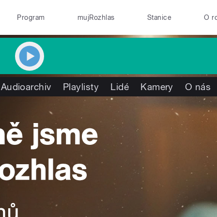
Program
mujRozhlas
Stanice
O r
Audioarchiv
Playlisty
Lidé
Kamery
O nás