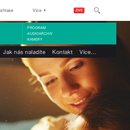
ozhlase
Více
ŽIVĚ
PROGRAM
AUDIOARCHIV
KAMERY
Jak nás naladíte
Kontakt
Více
…