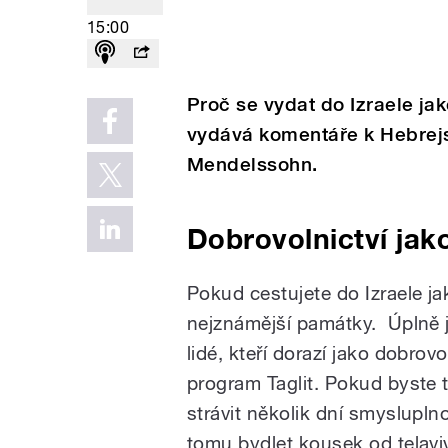
15:00
Proč se vydat do Izraele ja
vydává komentáře k Hebrejsk
Mendelssohn.
Dobrovolnictví jak
Pokud cestujete do Izraele jak
nejznámější památky. Úplně j
lidé, kteří dorazí jako dobrovo
program Taglit. Pokud byste 
strávit několik dní smysluplno
tomu bydlet kousek od telavi