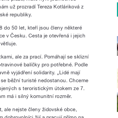
 nám už prozradí Tereza Kotláriková z
ské republiky.
 do 50 let, kteří jsou členy některé
e v Česku. Cesta je otevřená i jejich
ětluje.
kami, ale za prací. Pomáhají se sklizní
otravinové balíčky pro potřebné. Podle
avně vyjádření solidarity. „Lidé mají
m se běžní turisté nedostanou. Chceme
ojených s teroristickým útokem ze 7.
ram má i silný komunitní rozměr.
, ale nejste členy židovské obce,
m dobrovolníci žijí a pracují přímo na