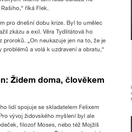
Rašiho,“ říká Flek.
em pro dnešní dobu krize. Byl to umělec
ažil zkázu a exil. Věra Tydlitátová ho
 z proroků. „On neukazuje jen na to, že je
y problémů a volá k uzdravení a obratu,“
hn: Židem doma, člověkem
o lidí spojuje se skladatelem Felixem
o vývoj židovského myšlení byl ale
eček, filozof Moses, nebo též Mojžíš