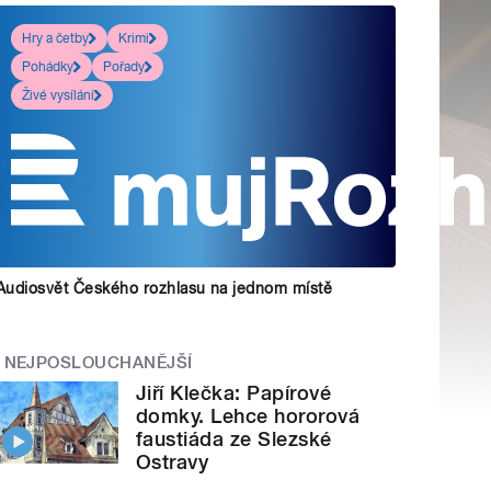
Hry a četby
Krimi
Pohádky
Pořady
Živé vysílání
Audiosvět Českého rozhlasu na jednom místě
NEJPOSLOUCHANĚJŠÍ
Jiří Klečka: Papírové
domky. Lehce hororová
faustiáda ze Slezské
Ostravy