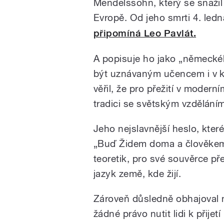
Mendelssohn, který se snažil
Evropě. Od jeho smrti 4. ledn
připomíná Leo Pavlát.
A popisuje ho jako „německéh
být uznávaným učencem i v k
věřil, že pro přežití v moder
tradici se světským vzdělání
Jeho nejslavnější heslo, kter
„Buď Židem doma a člověkem 
teoretik, pro své souvěrce pře
jazyk země, kde žijí.
Zároveň důsledně obhajoval
žádné právo nutit lidi k přij