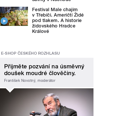
Festival Male chajim
v Třebíči. Američtí Židé
pod tlakem. A historie
židovského Hradce
Králové
E-SHOP ČESKÉHO ROZHLASU
Přijměte pozvání na úsměvný
doušek moudré člověčiny.
František Novotný, moderátor