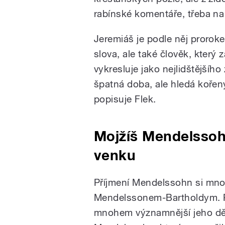
rabínské komentáře, třeba na 
Jeremiáš je podle něj prorok
slova, ale také člověk, který z
vykresluje jako nejlidštějšího
špatná doba, ale hledá kořen
popisuje Flek.
Mojžíš Mendelsso
venku
Příjmení Mendelssohn si mnoh
Mendelssonem-Bartholdym. Pr
mnohem významnější jeho děd