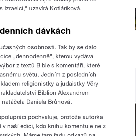
Izraelci,“ uzavírá Kotláriková.
 denních dávkách
učasných osobností. Tak by se dalo
edice „dennodenně“, kterou vydává
 výbor z textů Bible s komentáři, které
učasnému světu. Jedním z posledních
kladem religionistky a judaistky Věry
nakladatelství Biblion Alexandrem
 natáčela Daniela Brůhová.
spolupráci pochvaluje, protože autorka
ní v naší edici, kdo knihu komentuje ne z
idovských. Máme tam řadu odkazů na