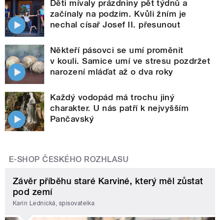
Děti mívaly prázdniny pět týdnů a
začínaly na podzim. Kvůli žním je
nechal císař Josef II. přesunout
Někteří pásovci se umí proměnit
v kouli. Samice umí ve stresu pozdržet
narození mláďat až o dva roky
Každý vodopád má trochu jiný
charakter. U nás patří k nejvyšším
Pančavský
E-SHOP ČESKÉHO ROZHLASU
Závěr příběhu staré Karviné, který měl zůstat
pod zemí
Karin Lednická, spisovatelka