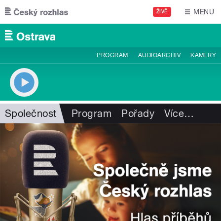
Přejít k hlavnímu obsahu
MENU
ŽIVĚ
PROGRAM
AUDIOARCHIV
KAMERY
Společnost
Program
Pořady
Více
…