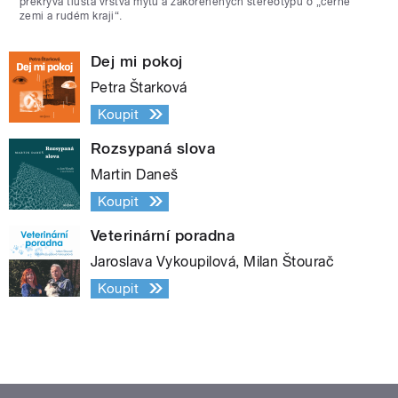
překrývá tlustá vrstva mýtů a zakořeněných stereotypů o „černé
zemi a rudém kraji“.
Dej mi pokoj
Petra Štarková
Koupit
Rozsypaná slova
Martin Daneš
Koupit
Veterinární poradna
Jaroslava Vykoupilová, Milan Štourač
Koupit