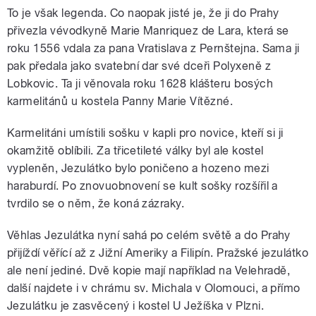
To je však legenda. Co naopak jisté je, že ji do Prahy
přivezla vévodkyně Marie Manriquez de Lara, která se
roku 1556 vdala za pana Vratislava z Pernštejna. Sama ji
pak předala jako svatební dar své dceři Polyxeně z
Lobkovic. Ta ji věnovala roku 1628 klášteru bosých
karmelitánů u kostela Panny Marie Vítězné.
Karmelitáni umístili sošku v kapli pro novice, kteří si ji
okamžitě oblíbili. Za třicetileté války byl ale kostel
vypleněn, Jezulátko bylo poničeno a hozeno mezi
haraburdí. Po znovuobnovení se kult sošky rozšířil a
tvrdilo se o něm, že koná zázraky.
Věhlas Jezulátka nyní sahá po celém světě a do Prahy
přijíždí věřící až z Jižní Ameriky a Filipín. Pražské jezulátko
ale není jediné. Dvě kopie mají například na Velehradě,
další najdete i v chrámu sv. Michala v Olomouci, a přímo
Jezulátku je zasvěcený i kostel U Ježíška v Plzni.