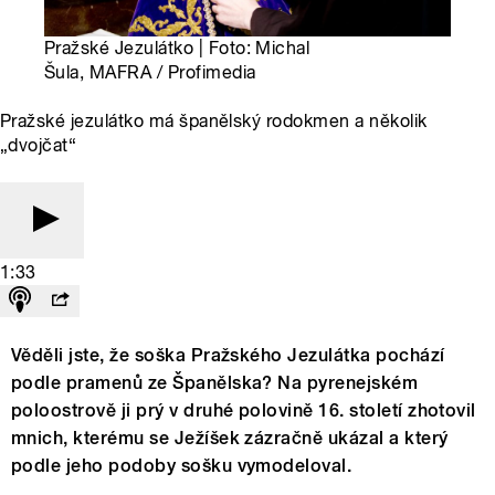
Pražské Jezulátko | Foto: Michal
Šula, MAFRA / Profimedia
Pražské jezulátko má španělský rodokmen a několik
„dvojčat“
1:33
Věděli jste, že soška Pražského Jezulátka pochází
podle pramenů ze Španělska? Na pyrenejském
poloostrově ji prý v druhé polovině 16. století zhotovil
mnich, kterému se Ježíšek zázračně ukázal a který
podle jeho podoby sošku vymodeloval.