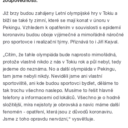
zodpovědnosti.
Již brzy budou zahájeny Letní olympijské hry v Tokiu a
blíží se také ty zimní, které se mají konat v únoru v
Pekingu. Vzhledem k opatřením v souvislosti s epidemií
koronaviru budou oboje výjimečné a mimořádně náročné
pro sportovce i realizační týmy. Přiznává to i Jiří Kejval.
„Cítím, že tahle olympiáda bude naprosto mimořádná,
protože vlastně nikdo z nás v Tokiu rok a půl nebyl, tedy
jedeme do neznáma. No a další olympiáda v Pekingu,
tam jsme nebyli nikdy. Neviděli jsme ani vlastní
sportoviště, ani kde budou sportovci bydlet, děláme to
tak trochu všechno naslepo. Musíme to řešit hlavně
telefony a informacemi od lokálců. Všechno je o hodně
složitější, míra nejistoty je obrovská a navíc máme další
fenomén - opatření, která jsou z důvodů koronaviru.
Jsme z toho opravdu nervózní,“ vysvětluje.