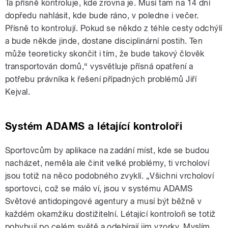
Ta přísně kontroluje, kde zrovna je. Musí tam na 14 dní
dopředu nahlásit, kde bude ráno, v poledne i večer.
Přísně to kontrolují. Pokud se někdo z téhle cesty odchýlí
a bude někde jinde, dostane disciplinární postih. Ten
může teoreticky skončit i tím, že bude takový člověk
transportován domů,“ vysvětluje přísná opatření a
potřebu právníka k řešení případných problémů Jiří
Kejval.
Systém ADAMS a létající kontroloři
Sportovcům by aplikace na zadání míst, kde se budou
nacházet, neměla ale činit velké problémy, ti vrcholoví
jsou totiž na něco podobného zvyklí. „Všichni vrcholoví
sportovci, což se málo ví, jsou v systému ADAMS
Světové antidopingové agentury a musí být běžně v
každém okamžiku dostižitelní. Létající kontroloři se totiž
pohybují po celém světě a odebírají jim vzorky. Myslím,