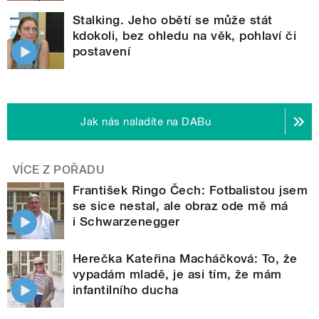
Stalking. Jeho obětí se může stát
kdokoli, bez ohledu na věk, pohlaví či
postavení
Jak nás naladíte na DABu
VÍCE Z POŘADU
František Ringo Čech: Fotbalistou jsem
se sice nestal, ale obraz ode mě má
i Schwarzenegger
Herečka Kateřina Macháčková: To, že
vypadám mladě, je asi tím, že mám
infantilního ducha