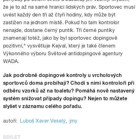
že je to až na samé hranici lidských práv. Sportovec musí
uvést každý den tři až čtyři hodiny, kdy může být
zastižen na jednom místě. Pokud ho tam kontrolor
nenajde, dostane černý puntík. Tři černé puntíky
znamenají totéž, jako by byl sportovec dopingově
pozitivní,“ vysvětluje Kejval, který je také členem
Výkonného výboru Světové antidopingové agentury
WADA.
Jak podrobně dopingové kontroly u vrcholových
sportovců doma probíhají? Chodí s nimi kontroloři při
odběru vzorků až na toaletu? Pomáhá nově nastavený
systém snižovat případy dopingu? Nejen to můžete
slyšet v záznamu celého pořadu.
autoři:
Luboš Xaver Veselý
,
jmy