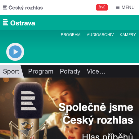
Přejít k hlavnímu obsahu
MENU
ŽIVĚ
PROGRAM
AUDIOARCHIV
KAMERY
Sport
Program
Pořady
Více
…