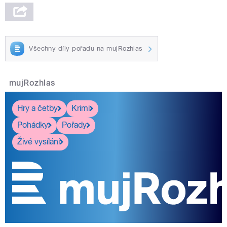
Všechny díly pořadu na mujRozhlas
mujRozhlas
Hry a četby
Krimi
Pohádky
Pořady
Živé vysílání