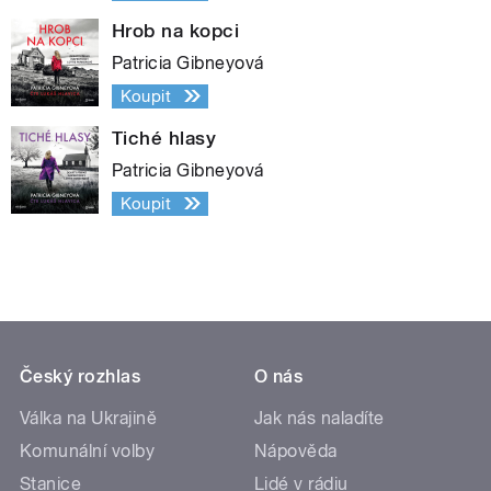
Hrob na kopci
Patricia Gibneyová
Koupit
Tiché hlasy
Patricia Gibneyová
Koupit
Český rozhlas
O nás
Válka na Ukrajině
Jak nás naladíte
Komunální volby
Nápověda
Stanice
Lidé v rádiu