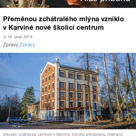
Přeměnou zchátralého mlýna vzniklo
v Karviné nové školicí centrum
16. únor 2015
Zprávy
,
Zprávy
Slezské vzdělávací centrum v Karviné. Vzniklo přestavbou chátrající