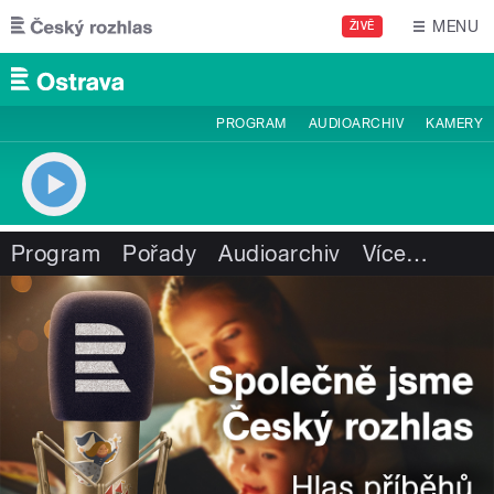
Přejít k hlavnímu obsahu
MENU
ŽIVĚ
PROGRAM
AUDIOARCHIV
KAMERY
Program
Pořady
Audioarchiv
Více
…