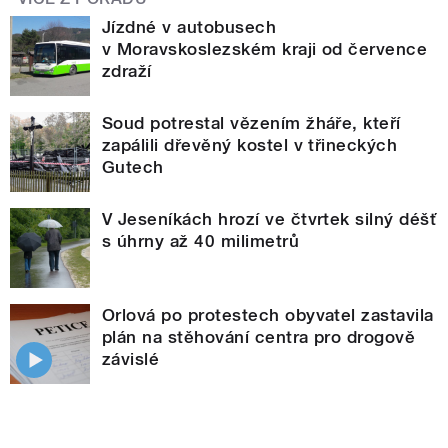
Jízdné v autobusech
v Moravskoslezském kraji od července
zdraží
Soud potrestal vězením žháře, kteří
zapálili dřevěný kostel v třineckých
Gutech
V Jeseníkách hrozí ve čtvrtek silný déšť
s úhrny až 40 milimetrů
Orlová po protestech obyvatel zastavila
plán na stěhování centra pro drogově
závislé