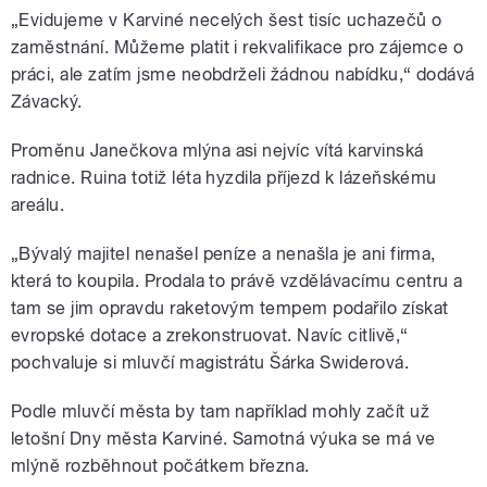
„Evidujeme v Karviné necelých šest tisíc uchazečů o
zaměstnání. Můžeme platit i rekvalifikace pro zájemce o
práci, ale zatím jsme neobdrželi žádnou nabídku,“ dodává
pause
Závacký.
Proměnu Janečkova mlýna asi nejvíc vítá karvinská
radnice. Ruina totiž léta hyzdila příjezd k lázeňskému
areálu.
„Bývalý majitel nenašel peníze a nenašla je ani firma,
která to koupila. Prodala to právě vzdělávacímu centru a
tam se jim opravdu raketovým tempem podařilo získat
evropské dotace a zrekonstruovat. Navíc citlivě,“
pochvaluje si mluvčí magistrátu Šárka Swiderová.
Podle mluvčí města by tam například mohly začít už
letošní Dny města Karviné. Samotná výuka se má ve
mlýně rozběhnout počátkem března.