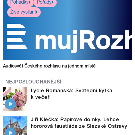
Pohádky
Pořady
Živé vysílání
Audiosvět Českého rozhlasu na jednom místě
NEJPOSLOUCHANĚJŠÍ
Lydie Romanská: Svatební kytka
k večeři
Jiří Klečka: Papírové domky. Lehce
hororová faustiáda ze Slezské Ostravy