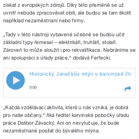
získat z evropských zdrojů. Díky této přeměně se už
uvnitř nebude zpracovávat obilí, ale budou se tam školit
například nezaměstnaní nebo firmy.
„Tady v této nástroji vybavené učebně se budou učit
základní typy řemesel – elektrikáři, truhláři, stolaři.
Zároveň to může sloužit i pro rekvalifikace. Nebráníme se
ani spolupráci s úřady práce,“ dodává Ferfecki.
Historický Janečkův mlýn v karvinské čtvrti 
0:00
Play /
Daňková
Historický Janečkův mlýn v
„Každá vzdělávací aktivita, která u nás vzniká, je dobrá
karvinské čtvrti Darkov se změnil
z chátrající ruiny v moderní
pro naše občany,“ říká ředitel karvinské pobočky úřadu
vzdělávací centrum. Po nákladné
práce Dalibor Závacký. Ani on nevylučuje, že bude
opravě se teď otevřel i pro
nezaměstnané posílat do bývalého mlýna.
veřejnost. Detaily zjišťovala
redaktorka Kateřina