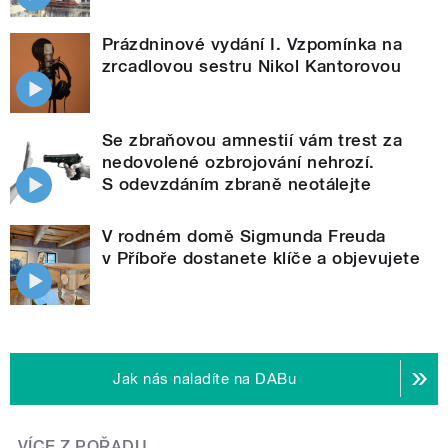
Prázdninové vydání I. Vzpomínka na
zrcadlovou sestru Nikol Kantorovou
Se zbraňovou amnestií vám trest za
nedovolené ozbrojování nehrozí.
S odevzdáním zbraně neotálejte
V rodném domě Sigmunda Freuda
v Příboře dostanete klíče a objevujete
Jak nás naladíte na DABu
VÍCE Z POŘADU