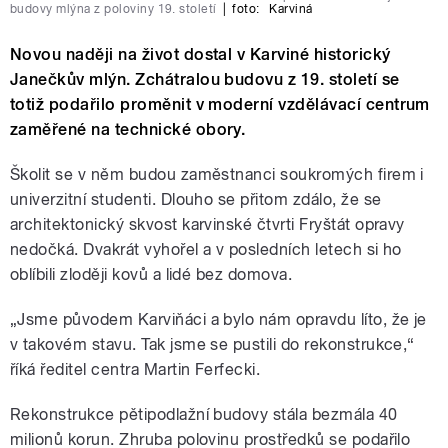
budovy mlýna z poloviny 19. století
|
foto:
Karviná
Novou naději na život dostal v Karviné historický
Janečkův mlýn. Zchátralou budovu z 19. století se
totiž podařilo proměnit v moderní vzdělávací centrum
zaměřené na technické obory.
Školit se v něm budou zaměstnanci soukromých firem i
univerzitní studenti. Dlouho se přitom zdálo, že se
architektonický skvost karvinské čtvrti Fryštát opravy
nedočká. Dvakrát vyhořel a v posledních letech si ho
oblíbili zloději kovů a lidé bez domova.
„Jsme původem Karviňáci a bylo nám opravdu líto, že je
v takovém stavu. Tak jsme se pustili do rekonstrukce,“
říká ředitel centra Martin Ferfecki.
Rekonstrukce pětipodlažní budovy stála bezmála 40
milionů korun. Zhruba polovinu prostředků se podařilo