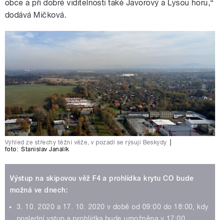
obce a při dobré viditelnosti také Javorový a Lysou horu,“
dodává Mičková.
Výhled ze střechy těžní věže, v pozadí se rýsují Beskydy
|
foto:
Stanislav Janalík
Výstup na skipovou věž F4 a prohlídka krytu CO bude
možná ve dnech:
3. 10. 2020 a 17. 10. 2020 v době od 09:00 do 18:00, kdy
poslední vstup a prohlídka bude umožněna v 17:00