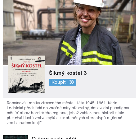
Šikmý kostel 3
Koupit
Románová kronika ztraceného města - léta 1945–1961. Karin
Lednická předkládá do značné míry převratný, dosavadní paradigma
měnící obraz hornického regionu, jehož zahlazenou historii stále
překrývá tlustá vrstva mýtů a zakořeněných stereotypů o „černé
zemi a rudém kraji“.
O čem skály mlčí