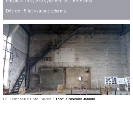
Poplatek za výjezd výtahem: 20,- Kč/osoba
Děti do 15 let vstupné zdarma.
Důl František v Horní Suché
|
foto:
Stanislav Janalík