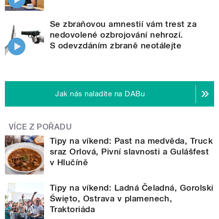
Se zbraňovou amnestií vám trest za
nedovolené ozbrojování nehrozí.
S odevzdáním zbraně neotálejte
Jak nás naladíte na DABu
VÍCE Z POŘADU
Tipy na víkend: Past na medvěda, Truck
sraz Orlová, Pivní slavnosti a Gulášfest
v Hlučíně
Tipy na víkend: Ladná Čeladná, Gorolski
Święto, Ostrava v plamenech,
Traktoriáda