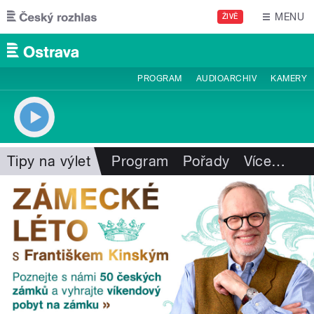
Přejít k hlavnímu obsahu
MENU
ŽIVĚ
PROGRAM
AUDIOARCHIV
KAMERY
Tipy na výlet
Program
Pořady
Více
…