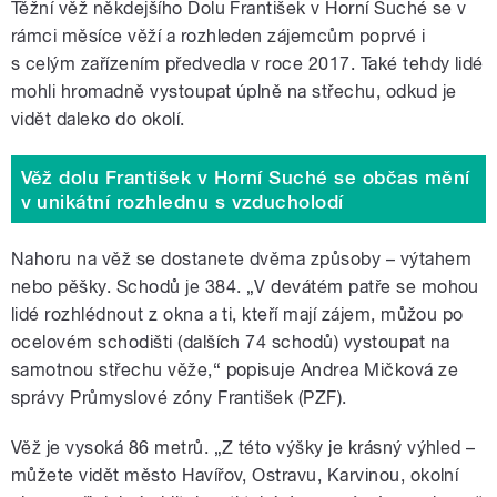
Těžní věž někdejšího Dolu František v Horní Suché se v
rámci měsíce věží a rozhleden zájemcům poprvé i
s celým zařízením předvedla v roce 2017. Také tehdy lidé
mohli hromadně vystoupat úplně na střechu, odkud je
vidět daleko do okolí.
Věž dolu František v Horní Suché se občas mění
v unikátní rozhlednu s vzducholodí
Nahoru na věž se dostanete dvěma způsoby – výtahem
nebo pěšky. Schodů je 384. „V devátém patře se mohou
lidé rozhlédnout z okna a ti, kteří mají zájem, můžou po
ocelovém schodišti (dalších 74 schodů) vystoupat na
samotnou střechu věže,“ popisuje Andrea Mičková ze
správy Průmyslové zóny František (PZF).
Věž je vysoká 86 metrů. „Z této výšky je krásný výhled –
můžete vidět město Havířov, Ostravu, Karvinou, okolní