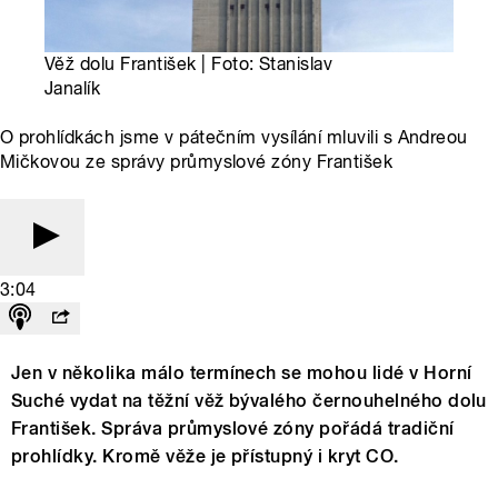
Věž dolu František | Foto: Stanislav
Janalík
O prohlídkách jsme v pátečním vysílání mluvili s Andreou
Mičkovou ze správy průmyslové zóny František
3:04
Jen v několika málo termínech se mohou lidé v Horní
Suché vydat na těžní věž bývalého černouhelného dolu
František. Správa průmyslové zóny pořádá tradiční
prohlídky. Kromě věže je přístupný i kryt CO.