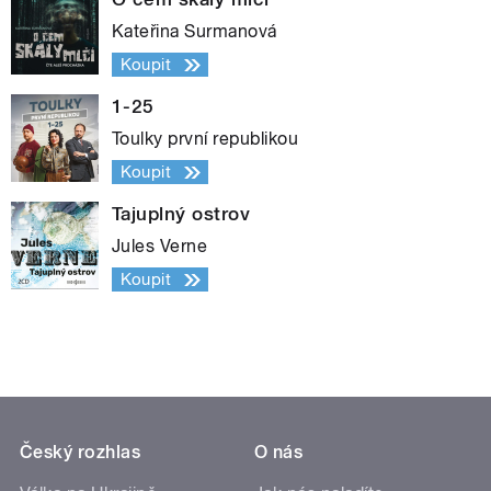
Kateřina Surmanová
Koupit
1-25
Toulky první republikou
Koupit
Tajuplný ostrov
Jules Verne
Koupit
Český rozhlas
O nás