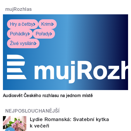
mujRozhlas
Hry a četby
Krimi
Pohádky
Pořady
Živé vysílání
Audiosvět Českého rozhlasu na jednom místě
NEJPOSLOUCHANĚJŠÍ
Lydie Romanská: Svatební kytka
k večeři