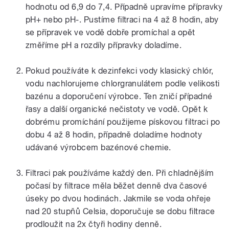
hodnotu od 6,9 do 7,4. Případně upravíme přípravky
pH+ nebo pH-. Pustíme filtraci na 4 až 8 hodin, aby
se přípravek ve vodě dobře promíchal a opět
změříme pH a rozdíly přípravky doladíme.
Pokud používáte k dezinfekci vody klasický chlór,
vodu nachlorujeme chlorgranulátem podle velikosti
bazénu a doporučení výrobce. Ten zničí případné
řasy a další organické nečistoty ve vodě. Opět k
dobrému promíchání použijeme pískovou filtraci po
dobu 4 až 8 hodin, případně doladíme hodnoty
udávané výrobcem bazénové chemie.
Filtraci pak používáme každý den. Při chladnějším
počasí by filtrace měla běžet denně dva časové
úseky po dvou hodinách. Jakmile se voda ohřeje
nad 20 stupňů Celsia, doporučuje se dobu filtrace
prodloužit na 2x čtyři hodiny denně.