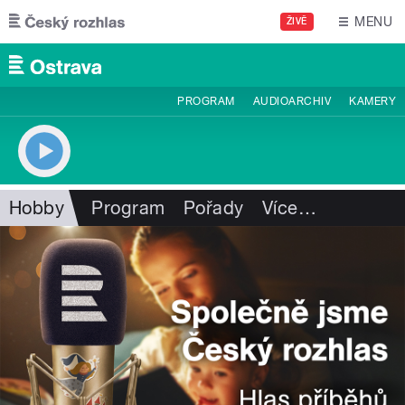
Přejít k hlavnímu obsahu
MENU
ŽIVĚ
PROGRAM
AUDIOARCHIV
KAMERY
Hobby
Program
Pořady
Více
…