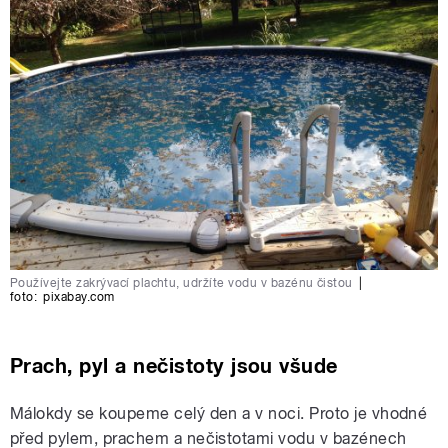
Používejte zakrývací plachtu, udržíte vodu v bazénu čistou
|
foto:
pixabay.com
Prach, pyl a nečistoty jsou všude
Málokdy se koupeme celý den a v noci. Proto je vhodné
před pylem, prachem a nečistotami vodu v bazénech