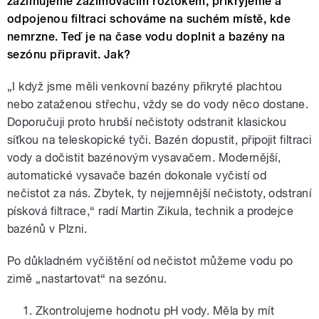
zazimujeme zazimovacím roztokem, přikryjeme a
odpojenou filtraci schováme na suchém místě, kde
nemrzne. Teď je na čase vodu doplnit a bazény na
sezónu připravit. Jak?
„I když jsme měli venkovní bazény přikryté plachtou
nebo zataženou střechu, vždy se do vody něco dostane.
Doporučuji proto hrubší nečistoty odstranit klasickou
síťkou na teleskopické tyči. Bazén dopustit, připojit filtraci
vody a dočistit bazénovým vysavačem. Modernější,
automatické vysavače bazén dokonale vyčistí od
nečistot za nás. Zbytek, ty nejjemnější nečistoty, odstraní
písková filtrace,“ radí Martin Zikula, technik a prodejce
bazénů v Plzni.
Po důkladném vyčištění od nečistot můžeme vodu po
zimě „nastartovat“ na sezónu.
Zkontrolujeme hodnotu pH vody. Měla by mít