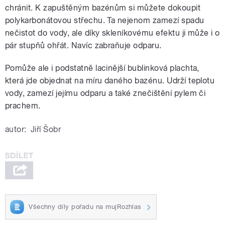
chránit. K zapuštěným bazénům si můžete dokoupit
polykarbonátovou střechu. Ta nejenom zamezí spadu
nečistot do vody, ale díky skleníkovému efektu ji může i o
pár stupňů ohřát. Navíc zabraňuje odparu.
Pomůže ale i podstatně lacinější bublinková plachta,
která jde objednat na míru daného bazénu. Udrží teplotu
vody, zamezí jejímu odparu a také znečištění pylem či
prachem.
autor:
Jiří Šobr
Všechny díly pořadu na mujRozhlas