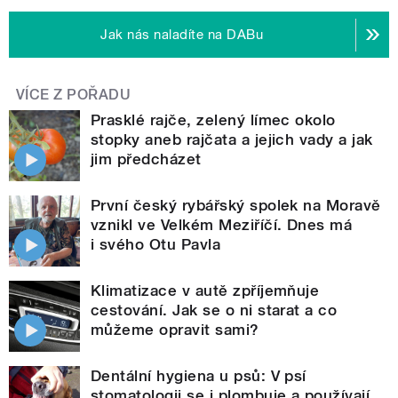
Jak nás naladíte na DABu
VÍCE Z POŘADU
Prasklé rajče, zelený límec okolo
stopky aneb rajčata a jejich vady a jak
jim předcházet
První český rybářský spolek na Moravě
vznikl ve Velkém Meziříčí. Dnes má
i svého Otu Pavla
Klimatizace v autě zpříjemňuje
cestování. Jak se o ni starat a co
můžeme opravit sami?
Dentální hygiena u psů: V psí
stomatologii se i plombuje a používají