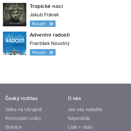
Tropické noci
Jakub Fránek
Koupit
Adventní radosti
František Novotný
Koupit
Český rozhlas
O nás
Válka na Ukrajině
Jak nás naladíte
Komunální volby
Nápověda
Stanice
Lidé v rádiu