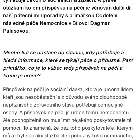
vymezuje zákon o sociálních službách. A právě
otázkám kolem příspěvku na péči je věnován další díl
naší páteční miniporadny s primářkou Oddělení
následné péče Nemocnice v Bílovci Dagmar
Palasovou.
Mnoho lidí se dostane do situace, kdy potřebuje a
hledá informace, které se týkají péče o příbuzné. Paní
primářko, co je to vůbec tedy příspěvek na péči a
komu je určen?
Příspěvek na péči je sociální dávka, která je určena lidem,
kteří jsou nesoběstační a z důvodu svého dlouhodobě
nepříznivého zdravotního stavu potřebují pomoc jiné
osoby. A příspěvek na péči je určen tomu nemocnému.
Ale pochopitelně on musí mít nějakého poskytovatele té
pomoci. To znamená, že bez toho poskytovatele, kterým
může být sociální služba ale i příbuzný toho nemocného,