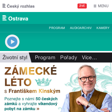
Přejít k hlavnímu obsahu
MENU
ŽIVĚ
PROGRAM
AUDIOARCHIV
KAMERY
Životní styl
Program
Pořady
Více
…