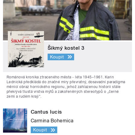
Šikmý kostel 3
Koupit
Románová kronika ztraceného města - léta 1945–1961. Karin
Lednická předkládá do značné míry převratný, dosavadní paradigma
měnící obraz hornického regionu, jehož zahlazenou historii stále
překrývá tlustá vrstva mýtů a zakořeněných stereotypů o „černé
zemi a rudém kraji“.
Cantus lucis
Carmina Bohemica
Koupit