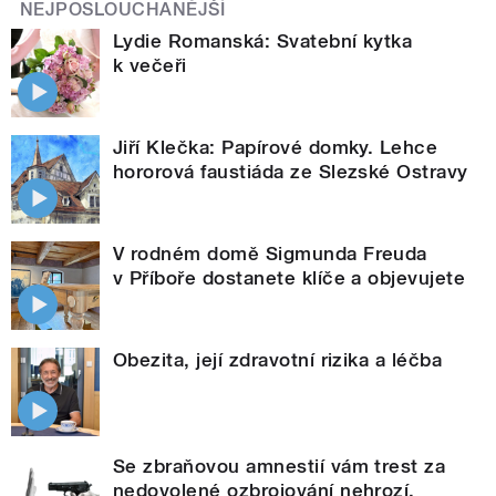
NEJPOSLOUCHANĚJŠÍ
Lydie Romanská: Svatební kytka
k večeři
Jiří Klečka: Papírové domky. Lehce
hororová faustiáda ze Slezské Ostravy
V rodném domě Sigmunda Freuda
v Příboře dostanete klíče a objevujete
Obezita, její zdravotní rizika a léčba
Se zbraňovou amnestií vám trest za
nedovolené ozbrojování nehrozí.