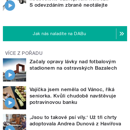
S odevzdáním zbraně neotálejte
Jak nás naladíte na DABu
VÍCE Z POŘADU
Začaly opravy lávky nad fotbalovým
stadionem na ostravských Bazalech
Vajíčka jsem neměla od Vánoc, říká
seniorka. Kvůli chudobě navštěvuje
potravinovou banku
‚Jsou to takové psí víly.‘ Už tři chrty
adoptovala Andrea Dunová z Havířova