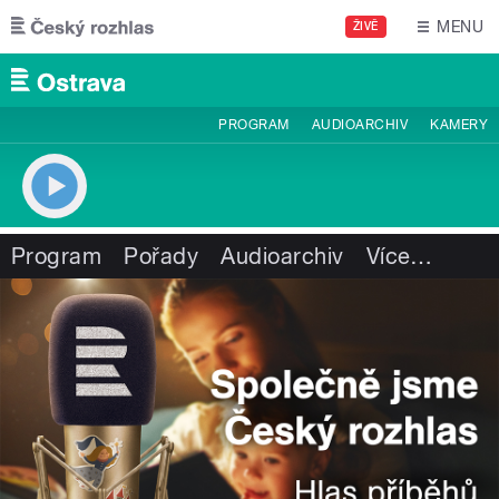
Přejít k hlavnímu obsahu
MENU
ŽIVĚ
PROGRAM
AUDIOARCHIV
KAMERY
Program
Pořady
Audioarchiv
Více
…