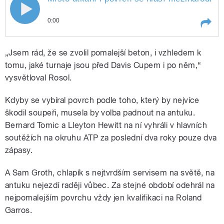
0:00
Play /
Tejkal.
Místo utkání i povrch se hlásí
„Jsem rád, že se zvolil pomalejší beton, i vzhledem k
mezinárodní tenisové federaci
několik měsíců dopředu, říká mluvčí
tomu, jaké turnaje jsou před Davis Cupem i po něm,“
českého týmu Karel
vysvětloval Rosol.
Kdyby se vybíral povrch podle toho, který by nejvíce
škodil soupeři, musela by volba padnout na antuku.
Bernard Tomic a Lleyton Hewitt na ní vyhráli v hlavních
soutěžích na okruhu ATP za poslední dva roky pouze dva
pause
zápasy.
A Sam Groth, chlapík s nejtvrdším servisem na světě, na
antuku nejezdí raději vůbec. Za stejné období odehrál na
nejpomalejším povrchu vždy jen kvalifikaci na Roland
Garros.