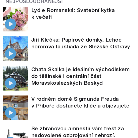
NEJPOSLOUCHANĚJŠÍ
Lydie Romanská: Svatební kytka
k večeři
Jiří Klečka: Papírové domky. Lehce
hororová faustiáda ze Slezské Ostravy
Chata Skalka je ideálním východiskem
do těšínské i centrální části
Moravskoslezských Beskyd
V rodném domě Sigmunda Freuda
v Příboře dostanete klíče a objevujete
Se zbraňovou amnestií vám trest za
nedovolené ozbrojování nehrozí.