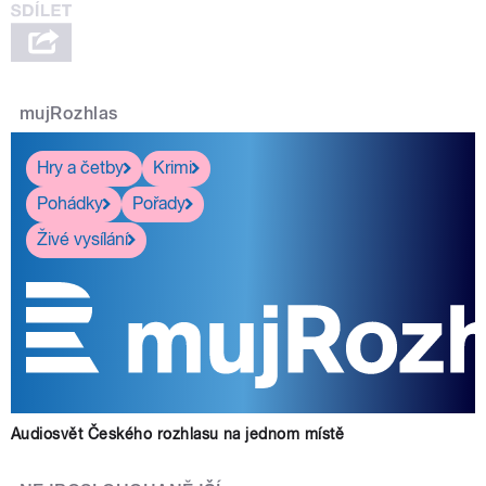
mujRozhlas
Hry a četby
Krimi
Pohádky
Pořady
Živé vysílání
Audiosvět Českého rozhlasu na jednom místě