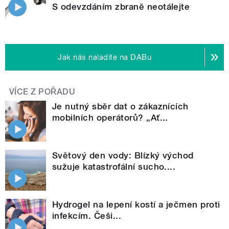
S odevzdáním zbraně neotálejte
Jak nás naladíte na DABu
VÍCE Z POŘADU
Je nutný sběr dat o zákaznících
mobilních operátorů? „Ať...
Světový den vody: Blízký východ
sužuje katastrofální sucho....
Hydrogel na lepení kostí a ječmen proti
infekcím. Češi...