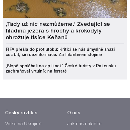
‚Tady už nic nezmůžeme.‘ Zvedající se
hladina jezera s hrochy a krokodýly
ohrožuje tisíce Keňanů
FIFA přešla do protiútoku: Kritici se nás úmyslně snaží
oslabit, šíří dezinformace. Za Infantinem stojíme
‚Slepě spoléhali na aplikaci.‘ České turisty v Rakousku
zachraňoval vrtulník na ferratě
Český rozhlas
O nás
Válka na Ukrajině
Jak nás naladíte