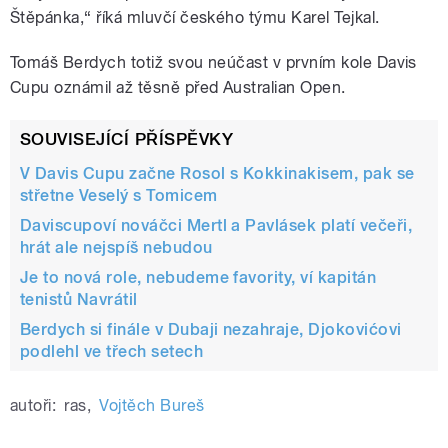
Štěpánka,“ říká mluvčí českého týmu Karel Tejkal.
Tomáš Berdych totiž svou neúčast v prvním kole Davis
Cupu oznámil až těsně před Australian Open.
SOUVISEJÍCÍ PŘÍSPĚVKY
V Davis Cupu začne Rosol s Kokkinakisem, pak se
střetne Veselý s Tomicem
Daviscupoví nováčci Mertl a Pavlásek platí večeři,
hrát ale nejspíš nebudou
Je to nová role, nebudeme favority, ví kapitán
tenistů Navrátil
Berdych si finále v Dubaji nezahraje, Djokovićovi
podlehl ve třech setech
autoři:
ras
,
Vojtěch Bureš