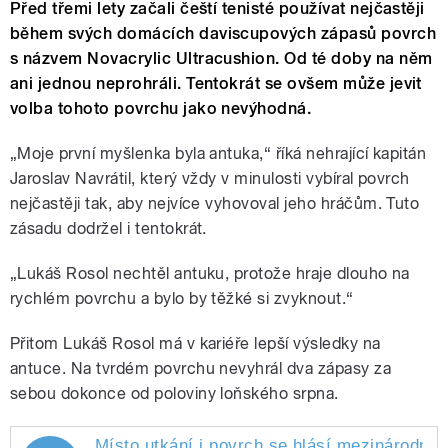
Před třemi lety začali čeští tenisté používat nejčastěji
během svých domácích daviscupových zápasů povrch
s názvem Novacrylic Ultracushion. Od té doby na něm
ani jednou neprohráli. Tentokrát se ovšem může jevit
volba tohoto povrchu jako nevýhodná.
„Moje první myšlenka byla antuka,“ říká nehrající kapitán
Jaroslav Navrátil, který vždy v minulosti vybíral povrch
nejčastěji tak, aby nejvíce vyhovoval jeho hráčům. Tuto
zásadu dodržel i tentokrát.
„Lukáš Rosol nechtěl antuku, protože hraje dlouho na
rychlém povrchu a bylo by těžké si zvyknout.“
Přitom Lukáš Rosol má v kariéře lepší výsledky na
antuce. Na tvrdém povrchu nevyhrál dva zápasy za
sebou dokonce od poloviny loňského srpna.
Místo utkání i povrch se hlásí mezinárodní 