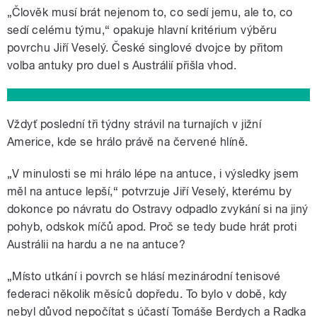
„Člověk musí brát nejenom to, co sedí jemu, ale to, co
sedí celému týmu,“ opakuje hlavní kritérium výběru
povrchu Jiří Veselý. České singlové dvojce by přitom
volba antuky pro duel s Austrálií přišla vhod.
Vždyť poslední tři týdny strávil na turnajích v jižní
Americe, kde se hrálo právě na červené hlíně.
„V minulosti se mi hrálo lépe na antuce, i výsledky jsem
měl na antuce lepší,“ potvrzuje Jiří Veselý, kterému by
dokonce po návratu do Ostravy odpadlo zvykání si na jiný
pohyb, odskok míčů apod. Proč se tedy bude hrát proti
Austrálii na hardu a ne na antuce?
„Místo utkání i povrch se hlásí mezinárodní tenisové
federaci několik měsíců dopředu. To bylo v době, kdy
nebyl důvod nepočítat s účastí Tomáše Berdych a Radka