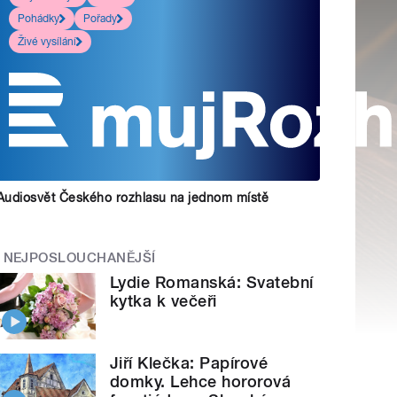
Pohádky
Pořady
Živé vysílání
Audiosvět Českého rozhlasu na jednom místě
NEJPOSLOUCHANĚJŠÍ
Lydie Romanská: Svatební
kytka k večeři
Jiří Klečka: Papírové
domky. Lehce hororová