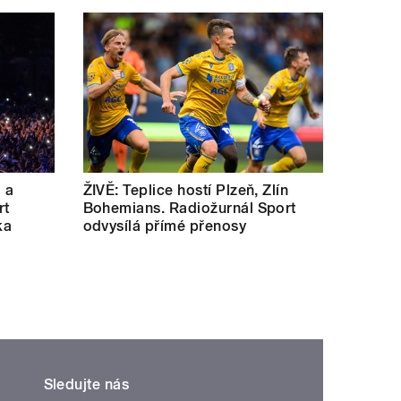
a a
ŽIVĚ: Teplice hostí Plzeň, Zlín
rt
Bohemians. Radiožurnál Sport
ka
odvysílá přímé přenosy
Sledujte nás