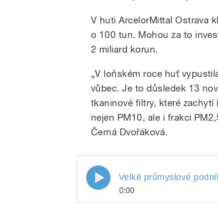
V huti ArcelorMittal Ostrava 
o 100 tun. Mohou za to inves
2 miliard korun.
„V loňském roce huť vypustila
vůbec. Je to důsledek 13 nov
tkaninové filtry, které zachyt
nejen PM10, ale i frakci PM2,
Černá Dvořáková.
Velké průmyslové podniky
0:00
Velké průmyslové pod
Play