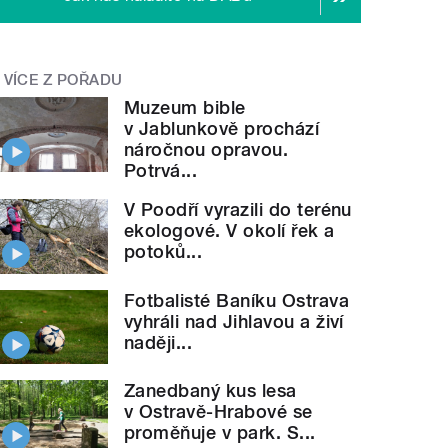
VÍCE Z POŘADU
Muzeum bible
v Jablunkově prochází
náročnou opravou.
Potrvá...
V Poodří vyrazili do terénu
ekologové. V okolí řek a
potoků...
Fotbalisté Baníku Ostrava
vyhráli nad Jihlavou a živí
naději...
Zanedbaný kus lesa
v Ostravě-Hrabové se
proměňuje v park. S...