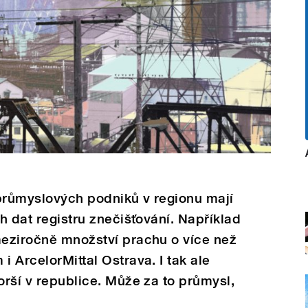
 průmyslových podniků v regionu mají
ch dat registru znečišťování. Například
meziročně množství prachu o více než
i ArcelorMittal Ostrava. I tak ale
orší v republice. Může za to průmysl,