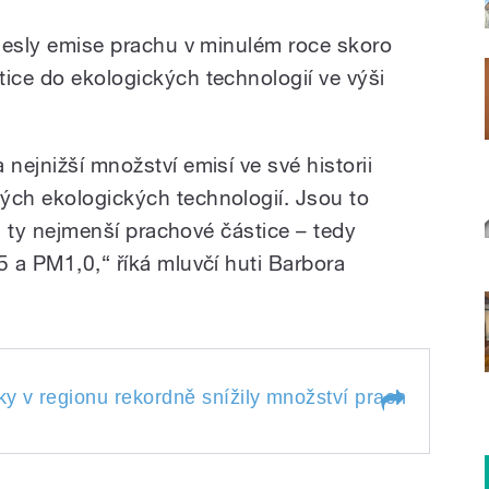
klesly emise prachu v minulém roce skoro
tice do ekologických technologií ve výši
 nejnižší množství emisí ve své historii
ých ekologických technologií. Jsou to
í i ty nejmenší prachové částice – tedy
5 a PM1,0,“ říká mluvčí huti Barbora
 v regionu rekordně snížily množství prachu, které v
niky v regionu