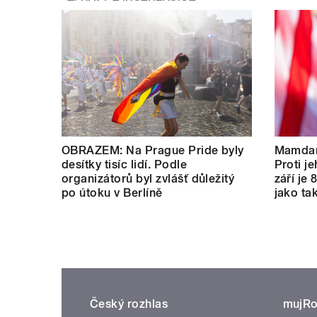
OBRAZEM: Na Prague Pride byly
Mamdan
desítky tisíc lidí. Podle
Proti je
organizátorů byl zvlášť důležitý
září je 
po útoku v Berlíně
jako tak
Český rozhlas
mujRo