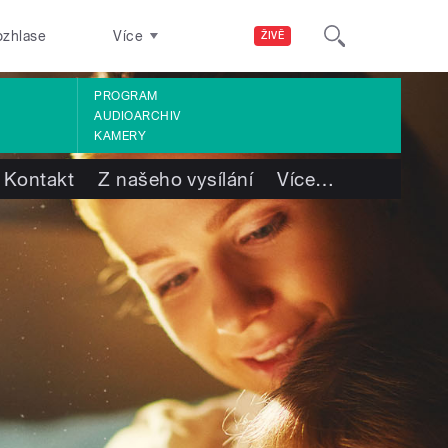
ozhlase
Více
ŽIVĚ
PROGRAM
AUDIOARCHIV
KAMERY
Kontakt
Z našeho vysílání
Více
…