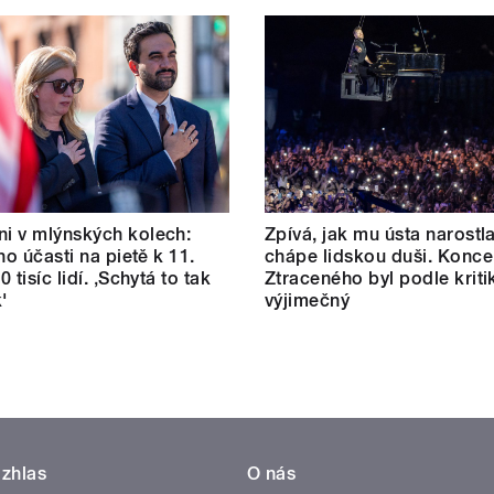
i v mlýnských kolech:
Zpívá, jak mu ústa narostl
ho účasti na pietě k 11.
chápe lidskou duši. Konce
80 tisíc lidí. ‚Schytá to tak
Ztraceného byl podle kriti
'
výjimečný
zhlas
O nás