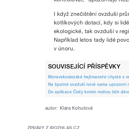
I když znečištění ovzduší prů
kotlíkových dotací, kdy si li
ekologické, tak ovzduší v regi
Například letos tady lidé po
v únoru.
SOUVISEJÍCÍ PŘÍSPĚVKY
Moravskoslezské hejtmanství chystá s v
Na špatné ovzduší nově sama upozorní 
Do aplikace Čistý komín mohou lidé dáv
autor:
Klára Kohutová
ZPRÁVY Z IROZHLAS.CZ