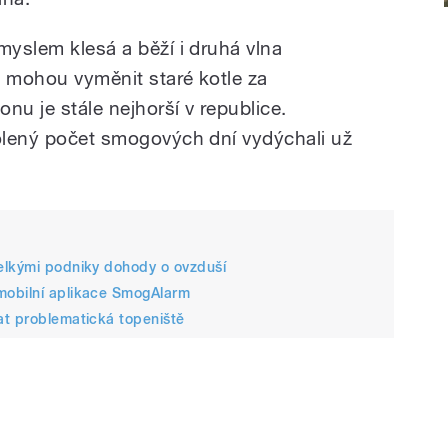
myslem klesá a běží i druhá vlna
dé mohou vyměnit staré kotle za
onu je stále nejhorší v republice.
volený počet smogových dní vydýchali už
elkými podniky dohody o ovzduší
mobilní aplikace SmogAlarm
at problematická topeniště