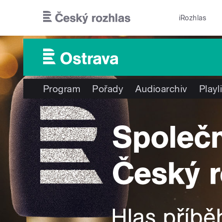
Přejít k hlavnímu obsahu
iRozhlas
Program
Pořady
Audioarchiv
Playl