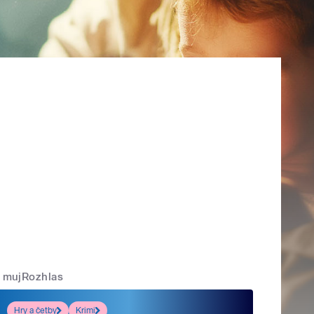
mujRozhlas
Hry a četby
Krimi