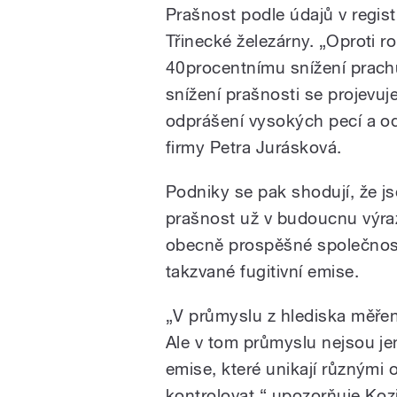
rekordně snížily množ
Prašnost podle údajů v regist
vypouští do ovzduší. T
nejhorší v zemi. Podro
Třinecké železárny. „Oproti r
redaktorka Klára
40procentnímu snížení prachu
snížení prašnosti se projevu
odprášení vysokých pecí a od
firmy Petra Jurásková.
/
Podniky se pak shodují, že j
prašnost už v budoucnu výra
obecně prospěšné společnosti
takzvané fugitivní emise.
„V průmyslu z hlediska měře
Ale v tom průmyslu nejsou je
pause
emise, které unikají různými o
kontrolovat,“ upozorňuje Koz