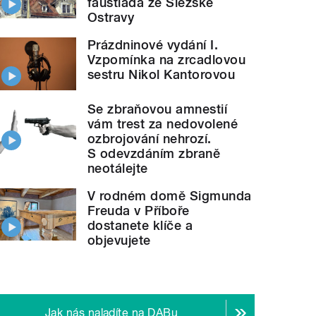
faustiáda ze Slezské
Ostravy
Prázdninové vydání I.
Vzpomínka na zrcadlovou
sestru Nikol Kantorovou
Se zbraňovou amnestií
vám trest za nedovolené
ozbrojování nehrozí.
S odevzdáním zbraně
neotálejte
V rodném domě Sigmunda
Freuda v Příboře
dostanete klíče a
objevujete
ypouští do ovzduší. To ale i tak zůstává nejhorší v z
Jak nás naladíte na DABu