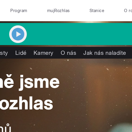
Program
mujRozhlas
Stanice
O r
isty
Lidé
Kamery
O nás
Jak nás naladíte