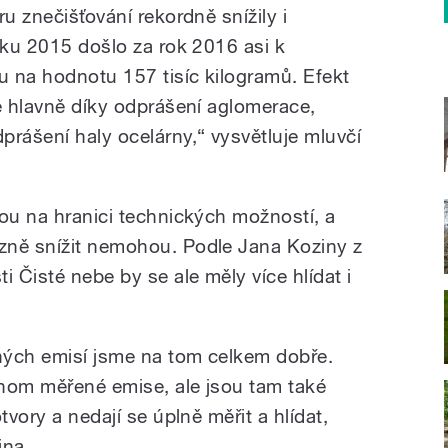
ství prachu, které
ru znečišťování rekordně snížily i
o ale i tak zůstává
Kohutová.
bnosti zjišťovala
oku 2015 došlo za rok 2016 asi k
 na hodnotu 157 tisíc kilogramů. Efekt
je hlavně díky odprášení aglomerace,
prášení haly ocelárny,“ vysvětluje mluvčí
sou na hranici technických možností, a
zně snížit nemohou. Podle Jana Koziny z
 Čisté nebe by se ale měly více hlídat i
ných emisí jsme na tom celkem dobře.
nom měřené emise, ale jsou tam také
tvory a nedají se úplně měřit a hlídat,
ina.