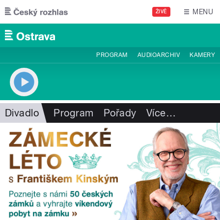
Přejít k hlavnímu obsahu
MENU
ŽIVĚ
PROGRAM
AUDIOARCHIV
KAMERY
Divadlo
Program
Pořady
Více
…