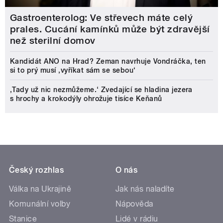
Gastroenterolog: Ve střevech máte celý
prales. Cucání kamínků může být zdravější
než sterilní domov
Kandidát ANO na Hrad? Zeman navrhuje Vondráčka, ten
si to prý musí ‚vyříkat sám se sebou‘
‚Tady už nic nezmůžeme.‘ Zvedající se hladina jezera
s hrochy a krokodýly ohrožuje tisíce Keňanů
Český rozhlas
O nás
Válka na Ukrajině
Jak nás naladíte
Komunální volby
Nápověda
Stanice
Lidé v rádiu