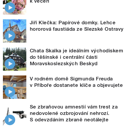
k večeři
Jiří Klečka: Papírové domky. Lehce
hororová faustiáda ze Slezské Ostravy
Chata Skalka je ideálním východiskem
do těšínské i centrální části
Moravskoslezských Beskyd
V rodném domě Sigmunda Freuda
v Příboře dostanete klíče a objevujete
Se zbraňovou amnestií vám trest za
nedovolené ozbrojování nehrozí.
S odevzdáním zbraně neotálejte