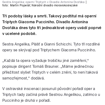
Sestra Angelika; operní Triptych v Divadle Antonína Dvořáka
|
foto:
Martin Popelář
,
Národní divadlo moravskoslezské
Tři podoby lásky a smrti. Takový podtitul má operní
Triptych Giacoma Pucciniho. Divadlo Antonína
Dvořáka dnes tyto tři jednoaktové opery uvádí poprvé
v ucelené podobě.
Sestra Angelika, Plášť a Gianni Schicchi. Tyto tři rozdílné
opery se skrývají pod Triptychem Giacoma Pucciniho.
„Každá ta opera vyžaduje trošičku jiné zaměření,“
popisuje dirigent Tomáš Brauner. „Máme jedinečnou
příležitost slyšet Triptych v celém znění, to není taková
samozřejmost,“ dodává.
V ostravské inscenaci posunuli původní pořadí oper a
Triptych tady začíná právě Sestrou Angelikou, zatímco u
Pucciniho je druhá v pořadí.