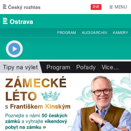
Přejít k hlavnímu obsahu
MENU
ŽIVĚ
PROGRAM
AUDIOARCHIV
KAMERY
Tipy na výlet
Program
Pořady
Více
…