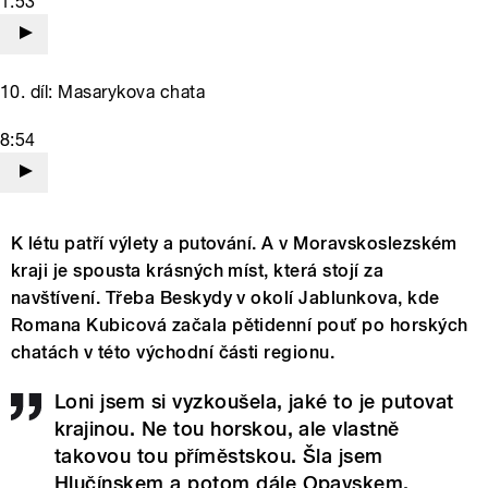
1:53
10. díl: Masarykova chata
8:54
K létu patří výlety a putování. A v Moravskoslezském
kraji je spousta krásných míst, která stojí za
navštívení. Třeba Beskydy v okolí Jablunkova, kde
Romana Kubicová začala pětidenní pouť po horských
chatách v této východní části regionu.
Loni jsem si vyzkoušela, jaké to je putovat
krajinou. Ne tou horskou, ale vlastně
takovou tou příměstskou. Šla jsem
Hlučínskem a potom dále Opavskem,