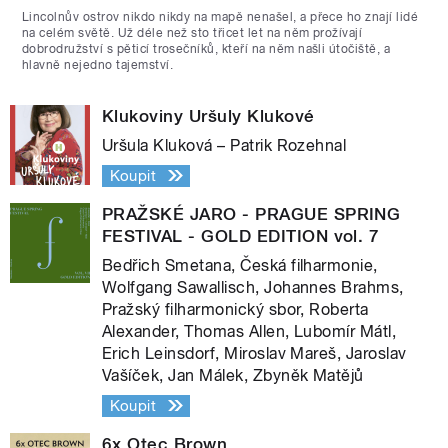
Lincolnův ostrov nikdo nikdy na mapě nenašel, a přece ho znají lidé
na celém světě. Už déle než sto třicet let na něm prožívají
dobrodružství s pěticí trosečníků, kteří na něm našli útočiště, a
hlavně nejedno tajemství.
Klukoviny Uršuly Klukové
Uršula Kluková – Patrik Rozehnal
Koupit
PRAŽSKÉ JARO - PRAGUE SPRING
FESTIVAL - GOLD EDITION vol. 7
Bedřich Smetana, Česká filharmonie,
Wolfgang Sawallisch, Johannes Brahms,
Pražský filharmonický sbor, Roberta
Alexander, Thomas Allen, Lubomír Mátl,
Erich Leinsdorf, Miroslav Mareš, Jaroslav
Vašíček, Jan Málek, Zbyněk Matějů
Koupit
6x Otec Brown