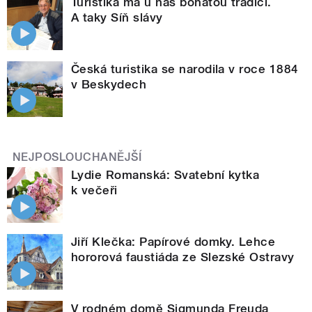
Turistika má u nás bohatou tradici.
A taky Síň slávy
Česká turistika se narodila v roce 1884
v Beskydech
NEJPOSLOUCHANĚJŠÍ
Lydie Romanská: Svatební kytka
k večeři
Jiří Klečka: Papírové domky. Lehce
hororová faustiáda ze Slezské Ostravy
V rodném domě Sigmunda Freuda