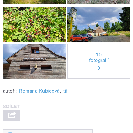
10
fotografií
autoři:
Romana Kubicová
,
tif