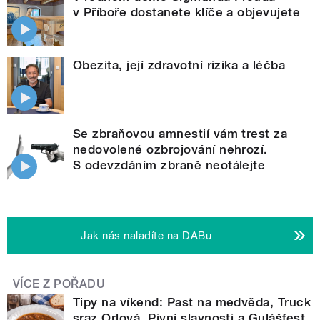
v Příboře dostanete klíče a objevujete
Obezita, její zdravotní rizika a léčba
Se zbraňovou amnestií vám trest za
nedovolené ozbrojování nehrozí.
S odevzdáním zbraně neotálejte
Jak nás naladíte na DABu
VÍCE Z POŘADU
Tipy na víkend: Past na medvěda, Truck
sraz Orlová, Pivní slavnosti a Gulášfest