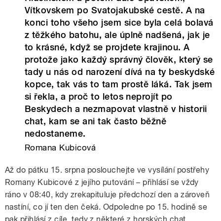
Vítkovskem po Svatojakubské cestě. A na
konci toho všeho jsem sice byla celá bolavá
z těžkého batohu, ale úplně nadšená, jak je
to krásné, když se projdete krajinou. A
protože jako každý správný člověk, který se
tady u nás od narození dívá na ty beskydské
kopce, tak vás to tam prostě láká. Tak jsem
si řekla, a proč to letos neprojít po
Beskydech a nezmapovat vlastně v historii
chat, kam se ani tak často běžně
nedostaneme.
Romana Kubicová
Až do pátku 15. srpna poslouchejte ve vysílání postřehy
Romany Kubicové z jejího putování – přihlásí se vždy
ráno v 08:40, kdy zrekapituluje předchozí den a zároveň
nastíní, co jí ten den čeká. Odpoledne po 15. hodině se
pak přihlásí z cíle, tedy z některé z horských chat.