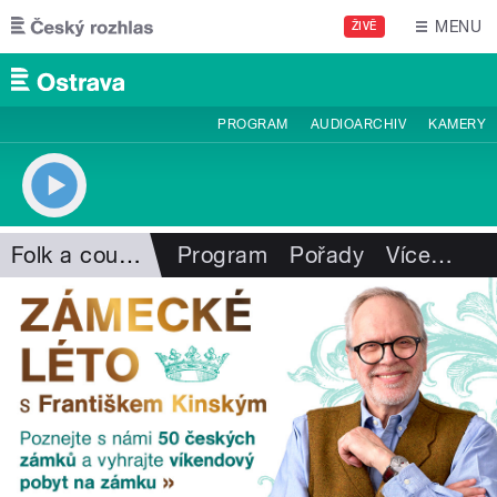
Přejít k hlavnímu obsahu
MENU
ŽIVĚ
PROGRAM
AUDIOARCHIV
KAMERY
Folk a country
Program
Pořady
Více
…