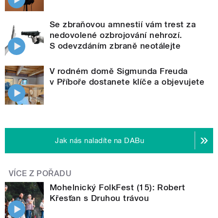
Se zbraňovou amnestií vám trest za
nedovolené ozbrojování nehrozí.
S odevzdáním zbraně neotálejte
V rodném domě Sigmunda Freuda
v Příboře dostanete klíče a objevujete
Jak nás naladíte na DABu
VÍCE Z POŘADU
Mohelnický FolkFest (15): Robert
Křesťan s Druhou trávou