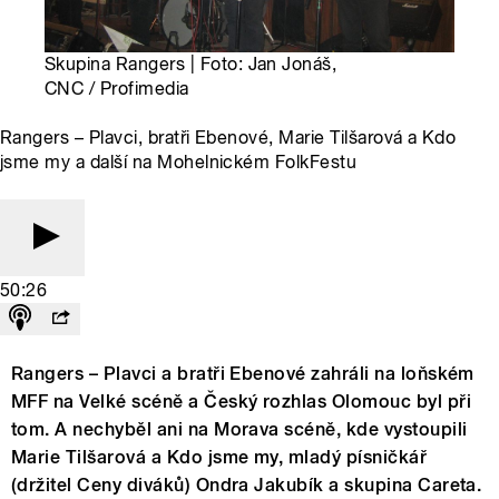
Skupina Rangers | Foto: Jan Jonáš,
CNC / Profimedia
Rangers – Plavci, bratři Ebenové, Marie Tilšarová a Kdo
jsme my a další na Mohelnickém FolkFestu
50:26
Rangers – Plavci a bratři Ebenové zahráli na loňském
MFF na Velké scéně a Český rozhlas Olomouc byl při
tom. A nechyběl ani na Morava scéně, kde vystoupili
Marie Tilšarová a Kdo jsme my, mladý písničkář
(držitel Ceny diváků) Ondra Jakubík a skupina Careta.