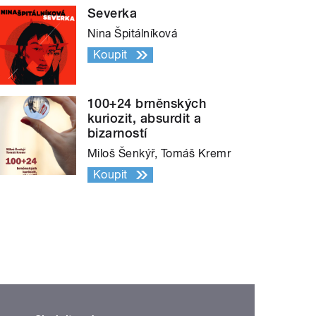
Severka
Nina Špitálníková
Koupit
100+24 brněnských
kuriozit, absurdit a
bizarností
Miloš Šenkýř, Tomáš Kremr
Koupit