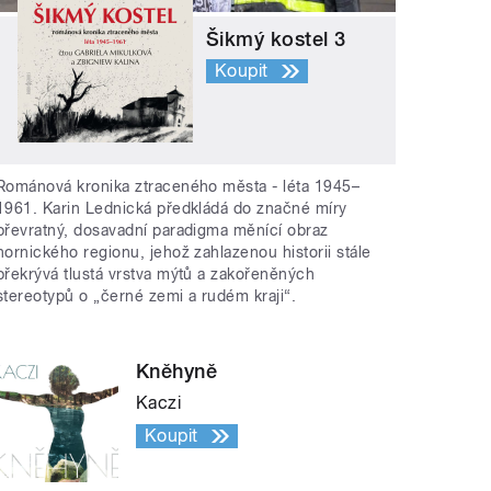
Šikmý kostel 3
Koupit
Románová kronika ztraceného města - léta 1945–
1961. Karin Lednická předkládá do značné míry
převratný, dosavadní paradigma měnící obraz
hornického regionu, jehož zahlazenou historii stále
překrývá tlustá vrstva mýtů a zakořeněných
stereotypů o „černé zemi a rudém kraji“.
Kněhyně
Kaczi
Koupit