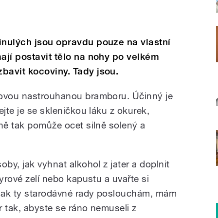
inulých jsou opravdu pouze na vlastní
mají postavit tělo na nohy po velkém
bavit kocoviny. Tady jsou.
rovou nastrouhanou bramboru. Účinný je
ejte je se skleničkou láku z okurek,
jně tak pomůže ocet silně solený a
oby, jak vyhnat alkohol z jater a doplnit
syrové zelí nebo kapustu a uvařte si
Jak ty starodávné rady poslouchám, mám
er tak, abyste se ráno nemuseli z