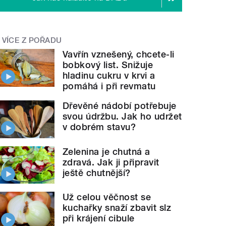
VÍCE Z POŘADU
Vavřín vznešený, chcete-li
bobkový list. Snižuje
hladinu cukru v krvi a
pomáhá i při revmatu
Dřevěné nádobí potřebuje
svou údržbu. Jak ho udržet
v dobrém stavu?
Zelenina je chutná a
zdravá. Jak ji připravit
ještě chutnější?
Už celou věčnost se
kuchařky snaží zbavit slz
při krájení cibule