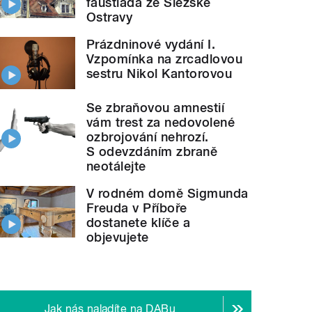
faustiáda ze Slezské
Ostravy
Prázdninové vydání I.
Vzpomínka na zrcadlovou
sestru Nikol Kantorovou
Se zbraňovou amnestií
vám trest za nedovolené
ozbrojování nehrozí.
S odevzdáním zbraně
neotálejte
V rodném domě Sigmunda
Freuda v Příboře
dostanete klíče a
objevujete
Jak nás naladíte na DABu