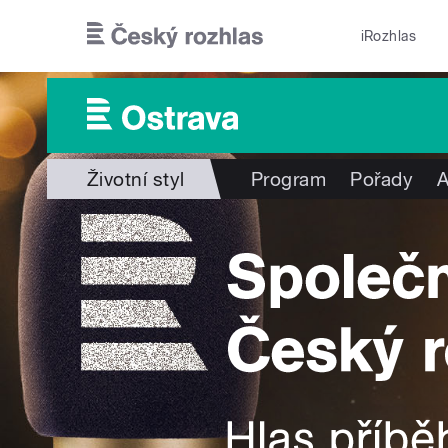
Přejít k hlavnímu obsahu
iRozhlas
Životní styl
Program
Pořady
A