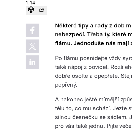
1:14
Některé tipy a rady z dob m
nebezpečí. Třeba ty, které 
flámu. Jednoduše nás mají z
Po flámu posnídejte vždy sy
také nápoj z povidel. Rozšleh
dobře osolte a opepřete. Ste
pepřený.
A nakonec ještě mírnější způs
tělu to, co mu schází. Jezte 
silnou česnečku se sádlem. 
pro vás také jednu. Pijte več