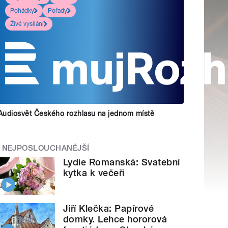
Pohádky
Pořady
Živé vysílání
Audiosvět Českého rozhlasu na jednom místě
NEJPOSLOUCHANĚJŠÍ
Lydie Romanská: Svatební
kytka k večeři
Jiří Klečka: Papírové
domky. Lehce hororová