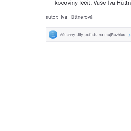
kocoviny léčit. Vaše Iva Hütt
autor:
Iva Hüttnerová
Všechny díly pořadu na mujRozhlas