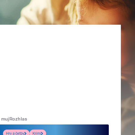
mujRozhlas
Hry a četby
Krimi