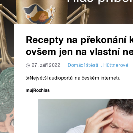
Recepty na překonání k
ovšem jen na vlastní n
27. září 2022
Domácí štěstí I. Hüttnerové
Největší audioportál na českém internetu