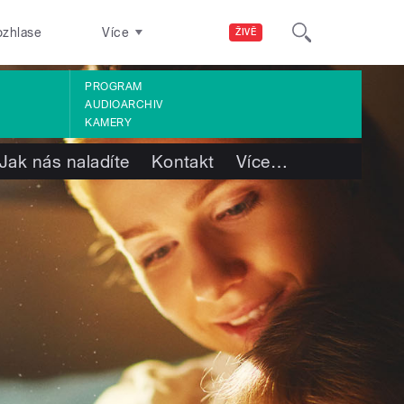
ozhlase
Více
ŽIVĚ
PROGRAM
AUDIOARCHIV
KAMERY
Jak nás naladíte
Kontakt
Více
…