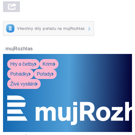
Všechny díly pořadu na mujRozhlas
mujRozhlas
Hry a četby
Krimi
Pohádky
Pořady
Živé vysílání