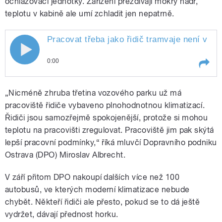
ochlazovací jednotky. Zařízení přezdívají mokrý hadr,
teplotu v kabině ale umí zchladit jen nepatrně.
Pracovat třeba jako řidič tramvaje není v tě
0:00
Play /
Havlíčková.
Pracovat třeba jako řidič
„Nicméně zhruba třetina vozového parku už má
tramvaje není v těchto horkých
dnech vůbec jednoduché.
pracoviště řidiče vybaveno plnohodnotnou klimatizací.
Teplota v kabině stoupá i nad
Řidiči jsou samozřejmě spokojenější, protože si mohou
40 stupňů. Jak to zvládají
teplotu na pracovišti zregulovat. Pracoviště jim pak skýtá
ostravští řidiči, zjišťovala
reportérka Iva
lepší pracovní podmínky,“ říká mluvčí Dopravního podniku
Ostrava (DPO) Miroslav Albrecht.
V září přitom DPO nakoupí dalších více než 100
pause
autobusů, ve kterých moderní klimatizace nebude
chybět. Někteří řidiči ale přesto, pokud se to dá ještě
vydržet, dávají přednost horku.