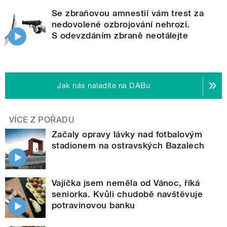
Se zbraňovou amnestií vám trest za
nedovolené ozbrojování nehrozí.
S odevzdáním zbraně neotálejte
Jak nás naladíte na DABu
VÍCE Z POŘADU
Začaly opravy lávky nad fotbalovým
stadionem na ostravských Bazalech
Vajíčka jsem neměla od Vánoc, říká
seniorka. Kvůli chudobě navštěvuje
potravinovou banku