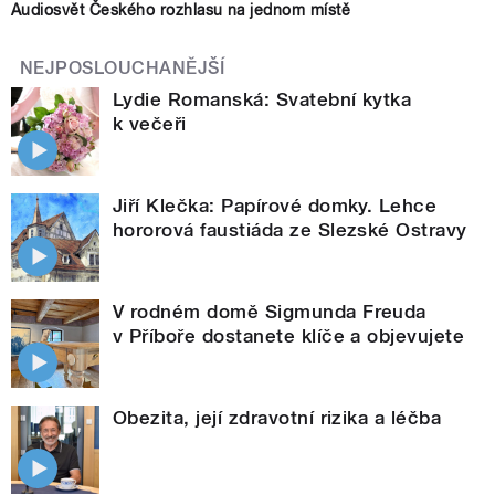
Audiosvět Českého rozhlasu na jednom místě
NEJPOSLOUCHANĚJŠÍ
Lydie Romanská: Svatební kytka
k večeři
Jiří Klečka: Papírové domky. Lehce
hororová faustiáda ze Slezské Ostravy
V rodném domě Sigmunda Freuda
v Příboře dostanete klíče a objevujete
Obezita, její zdravotní rizika a léčba