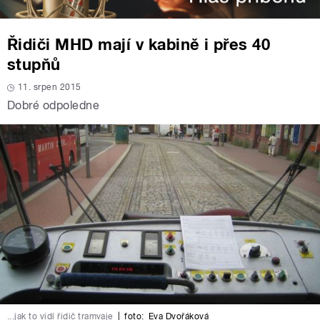
Řidiči MHD mají v kabině i přes 40
stupňů
11. srpen 2015
Dobré odpoledne
...jak to vidí řidič tramvaje
|
foto:
Eva Dvořáková