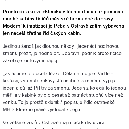
Prostředí jako ve skleníku v těchto dnech připomínají
mnohé kabiny řidičů městské hromadné dopravy.
Moderní klimatizací je třeba v Ostravě zatím vybavena
jen necelá třetina řidičských kabin.
Jedinou šancí, jak dlouhou někdy i jedenáctihodinovou
směnu přežít, je hodně pít. Dopravní podnik proto řidiče
zásobuje iontovými nápoji.
„Zvládáme to docela těžko. Děláme, co jde. Vidíte –
kraťasy, vyhrnuté rukávy. Já osobně za směnu vypiju
jeden a půl až tři litry za směnu. Jeden z kolegů to jednou
měřil a v kabině bylo o deset až patnáct stupňů více než
venku. To je prostě skleník,“ popisuje řidič ostravské
MHD, kterého právě vystřídal kolega.
Ve většině vozů v Ostravě mají řidiči k dispozici