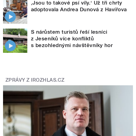
‚Jsou to takové psí víly.‘ Už tři chrty
adoptovala Andrea Dunová z Havířova
S nárůstem turistů řeší lesníci
z Jeseníků více konfliktů
s bezohlednými návštěvníky hor
ZPRÁVY Z IROZHLAS.CZ