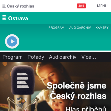
Přejít k hlavnímu obsahu
MENU
ŽIVĚ
PROGRAM
AUDIOARCHIV
KAMERY
Program
Pořady
Audioarchiv
Více
…