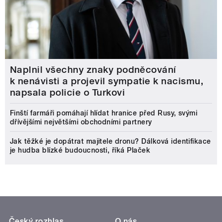
Naplnil všechny znaky podněcování
k nenávisti a projevil sympatie k nacismu,
napsala policie o Turkovi
Finští farmáři pomáhají hlídat hranice před Rusy, svými
dřívějšími největšími obchodními partnery
Jak těžké je dopátrat majitele dronu? Dálková identifikace
je hudba blízké budoucnosti, říká Plaček
Český rozhlas
O nás