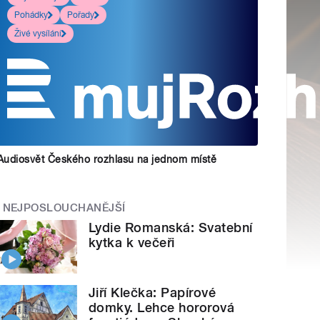
Pohádky
Pořady
Živé vysílání
Audiosvět Českého rozhlasu na jednom místě
NEJPOSLOUCHANĚJŠÍ
Lydie Romanská: Svatební
kytka k večeři
Jiří Klečka: Papírové
domky. Lehce hororová