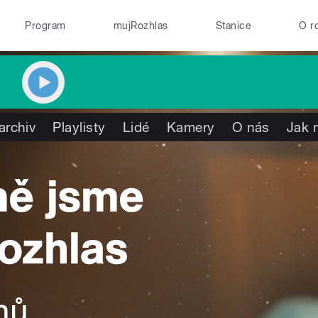
Program
mujRozhlas
Stanice
O r
archiv
Playlisty
Lidé
Kamery
O nás
Jak 