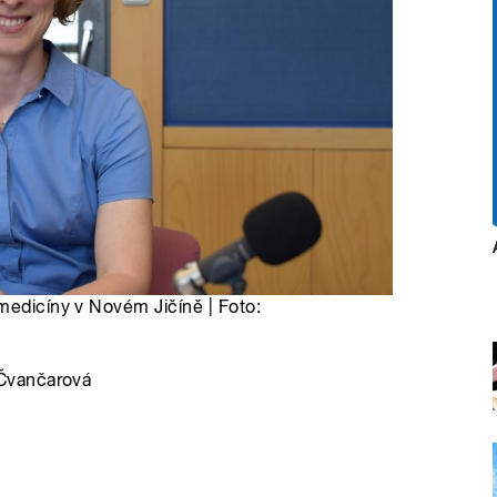
medicíny v Novém Jičíně | Foto:
Čvančarová