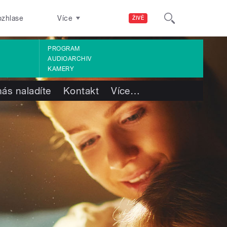
ozhlase
Více
ŽIVĚ
PROGRAM
AUDIOARCHIV
KAMERY
nás naladíte
Kontakt
Více
…