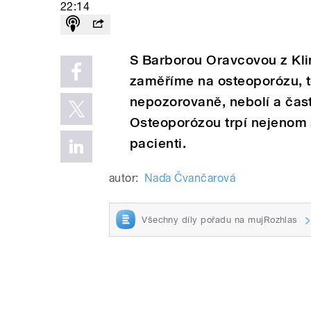
22:14
S Barborou Oravcovou z Kli
zaměříme na osteoporózu, te
nepozorovaně, nebolí a čast
Osteoporózou trpí nejenom st
pacienti.
autor:
Naďa Čvančarová
Všechny díly pořadu na mujRozhlas