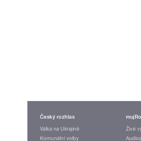
Český rozhlas
mujRo
Válka na Ukrajině
Živé v
Komunální volby
Audioa