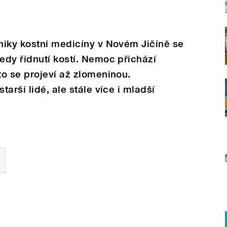
niky kostní medicíny v Novém Jičíně se
dy řídnutí kostí. Nemoc přichází
o se projeví až zlomeninou.
arší lidé, ale stále více i mladší