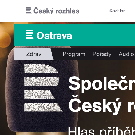
Přejít k hlavnímu obsahu
iRozhlas
Zdraví
Program
Pořady
Audio