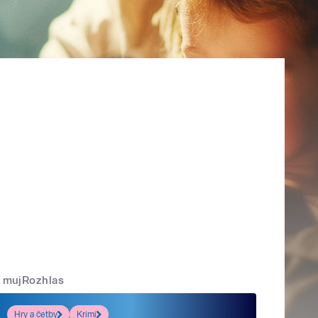
mujRozhlas
Hry a četby
Krimi