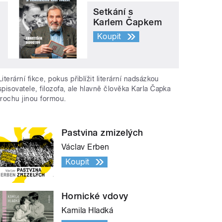
Setkání s
Karlem Čapkem
Koupit
Literární fikce, pokus přiblížit literární nadsázkou
spisovatele, filozofa, ale hlavně člověka Karla Čapka
trochu jinou formou.
Pastvina zmizelých
Václav Erben
Koupit
Hornické vdovy
Kamila Hladká