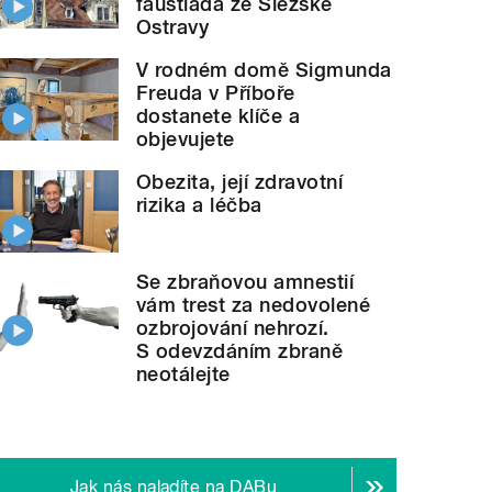
faustiáda ze Slezské
Ostravy
V rodném domě Sigmunda
Freuda v Příboře
dostanete klíče a
objevujete
Obezita, její zdravotní
rizika a léčba
Se zbraňovou amnestií
vám trest za nedovolené
ozbrojování nehrozí.
S odevzdáním zbraně
neotálejte
Jak nás naladíte na DABu