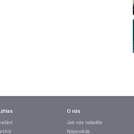
zhlas
O nás
ysílání
Jak nás naladíte
rchiv
Nápověda