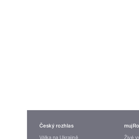
Český rozhlas
mujRo
Válka na Ukrajině
Živé v