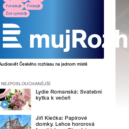
Pohádky
Pořady
Živé vysílání
Audiosvět Českého rozhlasu na jednom místě
NEJPOSLOUCHANĚJŠÍ
Lydie Romanská: Svatební
kytka k večeři
Jiří Klečka: Papírové
domky. Lehce hororová