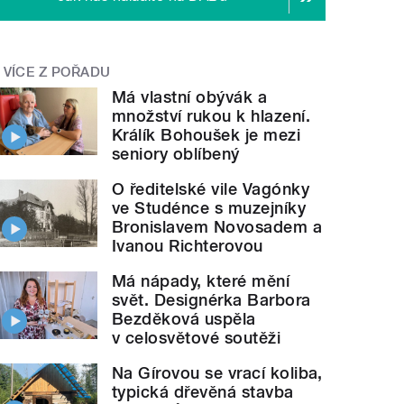
VÍCE Z POŘADU
Má vlastní obývák a
množství rukou k hlazení.
Králík Bohoušek je mezi
seniory oblíbený
O ředitelské vile Vagónky
ve Studénce s muzejníky
Bronislavem Novosadem a
Ivanou Richterovou
Má nápady, které mění
svět. Designérka Barbora
Bezděková uspěla
v celosvětové soutěži
Na Gírovou se vrací koliba,
typická dřevěná stavba