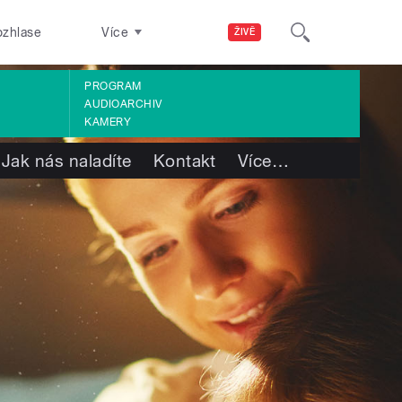
ozhlase
Více
ŽIVĚ
PROGRAM
AUDIOARCHIV
KAMERY
Jak nás naladíte
Kontakt
Více
…