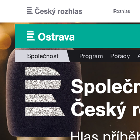
Přejít k hlavnímu obsahu
iRozhlas
Společnost
Program
Pořady