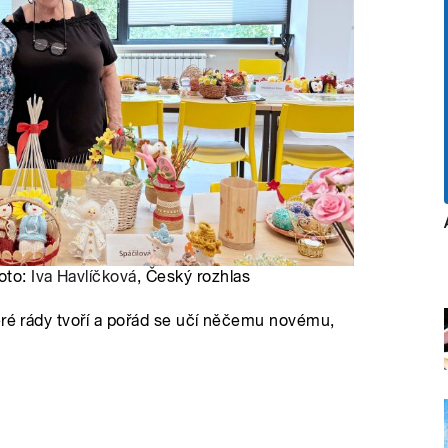
oto:
Iva Havlíčková
, Český rozhlas
eré rády tvoří a pořád se učí něčemu novému,