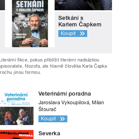
Setkání s
Karlem Čapkem
Koupit
Literární fikce, pokus přiblížit literární nadsázkou
spisovatele, filozofa, ale hlavně člověka Karla Čapka
trochu jinou formou.
Veterinární poradna
Jaroslava Vykoupilová, Milan
Štourač
Koupit
Severka