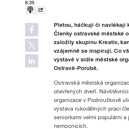
8:39
Pletou, háčkují či navlékají 
Členky ostravské městské o
založily skupinu Kreativ, k
vzájemně se inspirují. Co v
výstavě v sídle městské or
Ostravě-Porubě.
Ostravská městská organizac
otevřených dveří. Návštěvníci
organizace v Podroužkově ulic
výstava rukodělných prací čle
seniorkami velmi populární a j
nemocnicích.