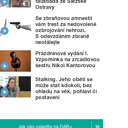
faustiáda ze Slezské
Ostravy
Se zbraňovou amnestií
vám trest za nedovolené
ozbrojování nehrozí.
S odevzdáním zbraně
neotálejte
Prázdninové vydání I.
Vzpomínka na zrcadlovou
sestru Nikol Kantorovou
Stalking. Jeho obětí se
může stát kdokoli, bez
ohledu na věk, pohlaví či
postavení
Jak nás naladíte na DABu