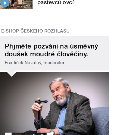
pastevců ovcí
E-SHOP ČESKÉHO ROZHLASU
Přijměte pozvání na úsměvný
doušek moudré člověčiny.
František Novotný, moderátor