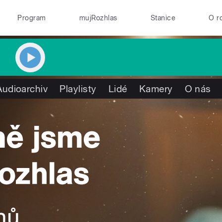
Program
mujRozhlas
Stanice
O r
Audioarchiv
Playlisty
Lidé
Kamery
O nás