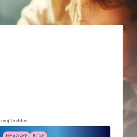
mujRozhlas
Hry a četby
Krimi