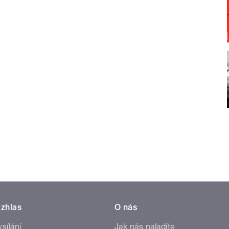
zhlas
O nás
ysílání
Jak nás naladíte