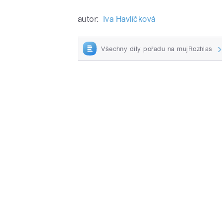
autor:
Iva Havlíčková
Všechny díly pořadu na mujRozhlas