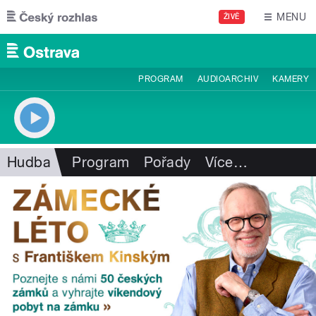
Přejít k hlavnímu obsahu
MENU
ŽIVĚ
PROGRAM
AUDIOARCHIV
KAMERY
Hudba
Program
Pořady
Více
…