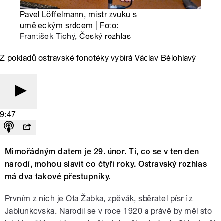
Pavel Löffelmann, mistr zvuku s
uměleckým srdcem | Foto:
František Tichý
, Český rozhlas
Z pokladů ostravské fonotéky vybírá Václav Bělohlavý
9:47
Mimořádným datem je 29. únor. Ti, co se v ten den
narodí, mohou slavit co čtyři roky. Ostravský rozhlas
má dva takové přestupníky.
Prvním z nich je Ota Žabka, zpěvák, sběratel písní z
Jablunkovska. Narodil se v roce 1920 a právě by měl sto