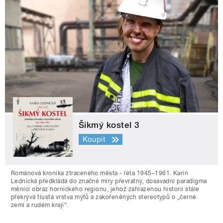
Šikmý kostel 3
Koupit
Románová kronika ztraceného města - léta 1945–1961. Karin
Lednická předkládá do značné míry převratný, dosavadní paradigma
měnící obraz hornického regionu, jehož zahlazenou historii stále
překrývá tlustá vrstva mýtů a zakořeněných stereotypů o „černé
zemi a rudém kraji“.