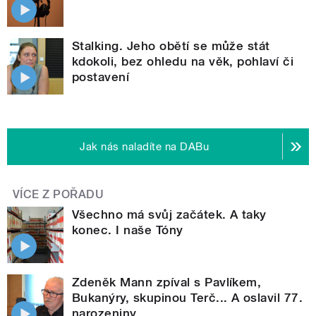
Stalking. Jeho obětí se může stát
kdokoli, bez ohledu na věk, pohlaví či
postavení
Jak nás naladíte na DABu
VÍCE Z POŘADU
Všechno má svůj začátek. A taky
konec. I naše Tóny
Zdeněk Mann zpíval s Pavlíkem,
Bukanýry, skupinou Terč... A oslavil 77.
narozeniny