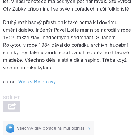
let. V naší fonotéce má pěkných pět nahrávek. Sté výročí
Oty Žabky připomínají ve svých pořadech naši folkloristé.
Druhý rozhlasový přestupník také nemá k lidovému
umění daleko. Inženýr Pavel Löffelmann se narodil v roce
1952, takže slavil nádherných sedmnáct. S Janem
Rokytou v roce 1984 dával do pořádku archivní hudební
snímky. Byl také u zrodu sportovních soutěží rozhlasové
mládeže. Všechno dělal a stále dělá naplno. Třeba když
vezme do ruky kytaru.
autor:
Václav Bělohlavý
Všechny díly pořadu na mujRozhlas