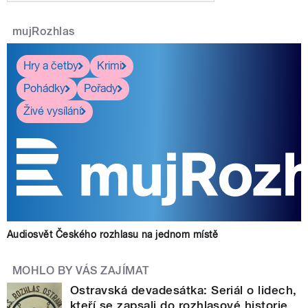
mujRozhlas
Hry a četby
Krimi
Pohádky
Pořady
Živé vysílání
Audiosvět Českého rozhlasu na jednom místě
MOHLO BY VÁS ZAJÍMAT
Ostravská devadesátka: Seriál o lidech,
kteří se zapsali do rozhlasové historie