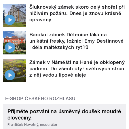
Šluknovský zámek skoro celý shořel při
ničivém požáru. Dnes je znovu krásně
opravený
Barokní zámek Dětenice láká na
unikátní fresky, ložnici Emy Destinnové
i děla maltézských rytířů
Zámek v Náměšti na Hané je obklopený
parkem. Do všech čtyř světových stran
z něj vedou lipové aleje
E-SHOP ČESKÉHO ROZHLASU
Přijměte pozvání na úsměvný doušek moudré
člověčiny.
František Novotný, moderátor