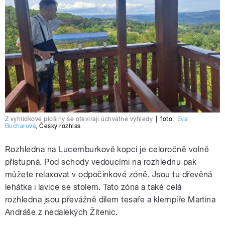
Z vyhlídkové plošiny se otevírají úchvatné výhledy
|
foto:
Eva
Bucharová
,
Český rozhlas
Rozhledna na Lucemburkově kopci je celoročně volně
přístupná. Pod schody vedoucími na rozhlednu pak
můžete relaxovat v odpočinkové zóně. Jsou tu dřevěná
lehátka i lavice se stolem. Tato zóna a také celá
rozhledna jsou převážně dílem tesaře a klempíře Martina
Andráše z nedalekých Žitenic.