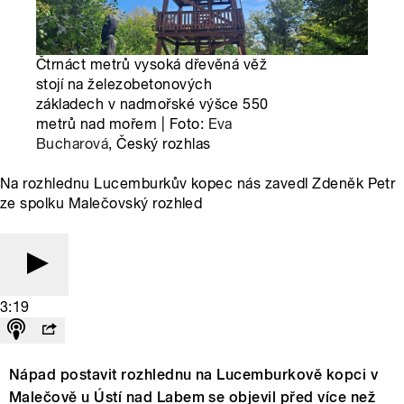
Čtrnáct metrů vysoká dřevěná věž
stojí na železobetonových
základech v nadmořské výšce 550
metrů nad mořem | Foto:
Eva
Bucharová
, Český rozhlas
Na rozhlednu Lucemburkův kopec nás zavedl Zdeněk Petr
ze spolku Malečovský rozhled
3:19
Nápad postavit rozhlednu na Lucemburkově kopci v
Malečově u Ústí nad Labem se objevil před více než