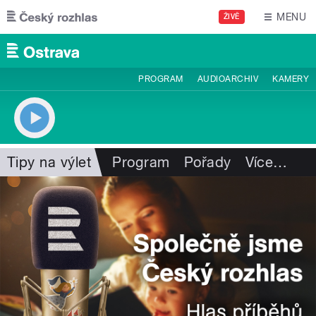
Přejít k hlavnímu obsahu
MENU
ŽIVĚ
PROGRAM
AUDIOARCHIV
KAMERY
Tipy na výlet
Program
Pořady
Více
…