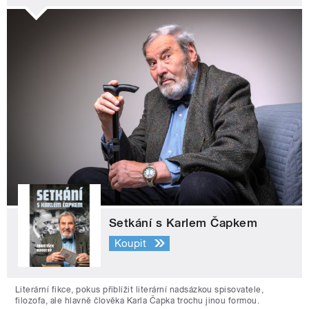
Setkání s Karlem Čapkem
Koupit
Literární fikce, pokus přiblížit literární nadsázkou spisovatele,
filozofa, ale hlavně člověka Karla Čapka trochu jinou formou.