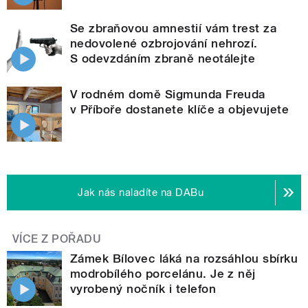
Se zbraňovou amnestií vám trest za
nedovolené ozbrojování nehrozí.
S odevzdáním zbraně neotálejte
V rodném domě Sigmunda Freuda
v Příboře dostanete klíče a objevujete
Jak nás naladíte na DABu
VÍCE Z POŘADU
Zámek Bílovec láká na rozsáhlou sbírku
modrobílého porcelánu. Je z něj
vyrobený nočník i telefon