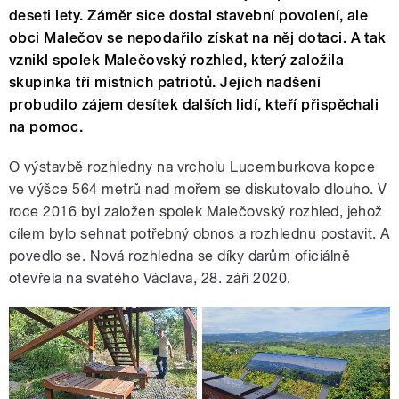
deseti lety. Záměr sice dostal stavební povolení, ale
obci Malečov se nepodařilo získat na něj dotaci. A tak
vznikl spolek Malečovský rozhled, který založila
skupinka tří místních patriotů. Jejich nadšení
probudilo zájem desítek dalších lidí, kteří přispěchali
na pomoc.
O výstavbě rozhledny na vrcholu Lucemburkova kopce
ve výšce 564 metrů nad mořem se diskutovalo dlouho. V
roce 2016 byl založen spolek Malečovský rozhled, jehož
cílem bylo sehnat potřebný obnos a rozhlednu postavit. A
povedlo se. Nová rozhledna se díky darům oficiálně
otevřela na svatého Václava, 28. září 2020.