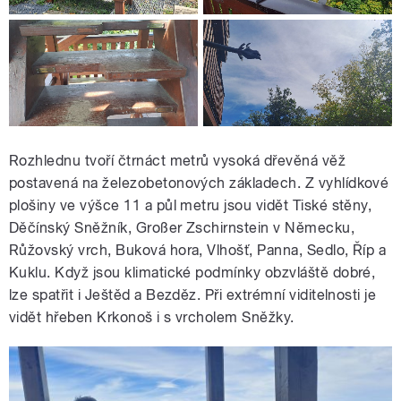
Rozhlednu tvoří čtrnáct metrů vysoká dřevěná věž
postavená na železobetonových základech. Z vyhlídkové
plošiny ve výšce 11 a půl metru jsou vidět Tiské stěny,
Děčínský Sněžník, Großer Zschirnstein v Německu,
Růžovský vrch, Buková hora, Vlhošť, Panna, Sedlo, Říp a
Kuklu. Když jsou klimatické podmínky obzvláště dobré,
lze spatřit i Ještěd a Bezděz. Při extrémní viditelnosti je
vidět hřeben Krkonoš i s vrcholem Sněžky.