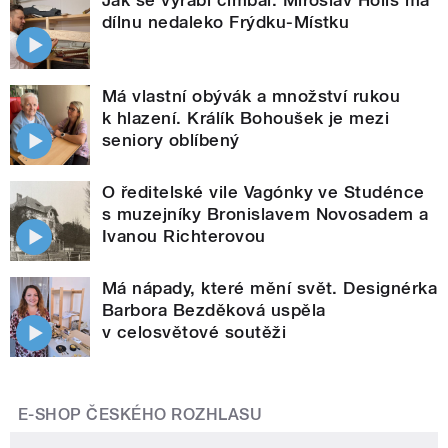
Jak se vyrábí cimbál. Miroslav Holiš má
dílnu nedaleko Frýdku-Místku
Má vlastní obývák a množství rukou
k hlazení. Králík Bohoušek je mezi
seniory oblíbený
O ředitelské vile Vagónky ve Studénce
s muzejníky Bronislavem Novosadem a
Ivanou Richterovou
Má nápady, které mění svět. Designérka
Barbora Bezděková uspěla
v celosvětové soutěži
E-SHOP ČESKÉHO ROZHLASU