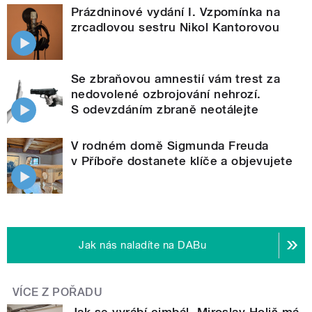
Prázdninové vydání I. Vzpomínka na
zrcadlovou sestru Nikol Kantorovou
Se zbraňovou amnestií vám trest za
nedovolené ozbrojování nehrozí.
S odevzdáním zbraně neotálejte
V rodném domě Sigmunda Freuda
v Příboře dostanete klíče a objevujete
Jak nás naladíte na DABu
VÍCE Z POŘADU