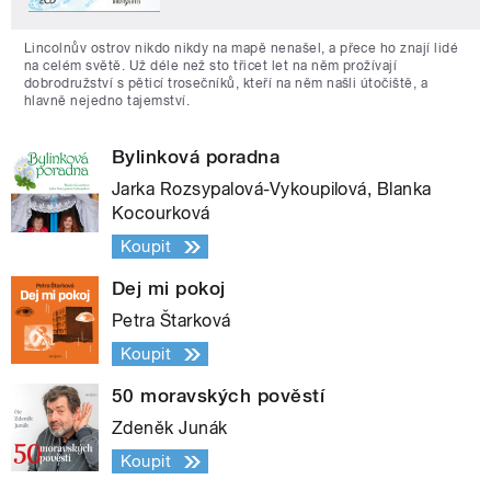
Lincolnův ostrov nikdo nikdy na mapě nenašel, a přece ho znají lidé
na celém světě. Už déle než sto třicet let na něm prožívají
dobrodružství s pěticí trosečníků, kteří na něm našli útočiště, a
hlavně nejedno tajemství.
Bylinková poradna
Jarka Rozsypalová-Vykoupilová, Blanka
Kocourková
Koupit
Dej mi pokoj
Petra Štarková
Koupit
50 moravských pověstí
Zdeněk Junák
Koupit