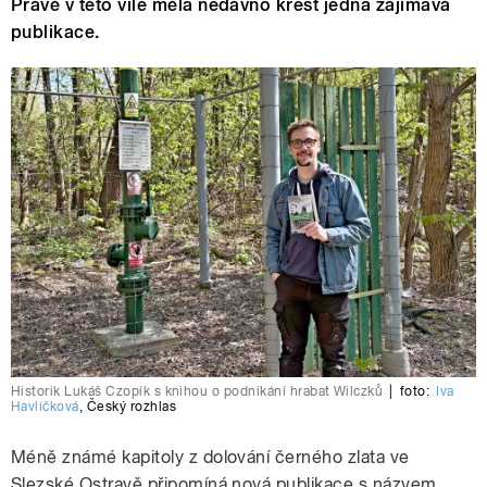
Právě v této vile měla nedávno křest jedna zajímavá
publikace.
Historik Lukáš Czopík s knihou o podnikání hrabat Wilczků
|
foto:
Iva
Havlíčková
,
Český rozhlas
Méně známé kapitoly z dolování černého zlata ve
Slezské Ostravě připomíná nová publikace s názvem