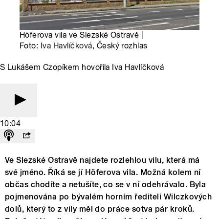
Höferova vila ve Slezské Ostravě |
Foto:
Iva Havlíčková
, Český rozhlas
S Lukášem Czopíkem hovořila Iva Havlíčková
10:04
Ve Slezské Ostravě najdete rozlehlou vilu, která má
své jméno. Říká se jí Höferova vila. Možná kolem ní
občas chodíte a netušíte, co se v ní odehrávalo. Byla
pojmenována po bývalém horním řediteli Wilczkových
dolů, který to z vily měl do práce sotva pár kroků.