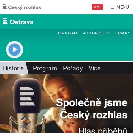
Přejít k hlavnímu obsahu
MENU
ŽIVĚ
PROGRAM
AUDIOARCHIV
KAMERY
Historie
Program
Pořady
Více
…