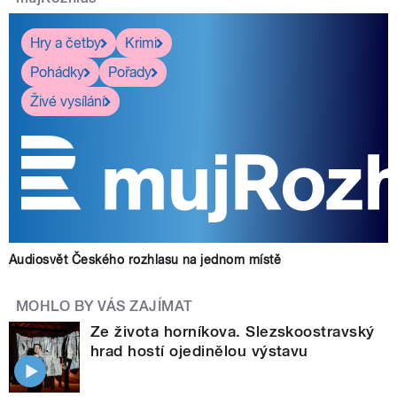
Hry a četby
Krimi
Pohádky
Pořady
Živé vysílání
Audiosvět Českého rozhlasu na jednom místě
MOHLO BY VÁS ZAJÍMAT
Ze života horníkova. Slezskoostravský
hrad hostí ojedinělou výstavu