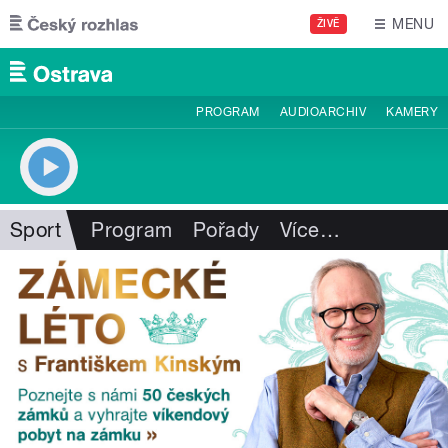
Přejít k hlavnímu obsahu
MENU
ŽIVĚ
PROGRAM
AUDIOARCHIV
KAMERY
Sport
Program
Pořady
Více
…