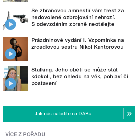
Se zbraňovou amnestií vám trest za
nedovolené ozbrojování nehrozí.
S odevzdáním zbraně neotálejte
Prázdninové vydání I. Vzpomínka na
zrcadlovou sestru Nikol Kantorovou
Stalking. Jeho obětí se může stát
kdokoli, bez ohledu na věk, pohlaví či
postavení
Jak nás naladíte na DABu
VÍCE Z POŘADU