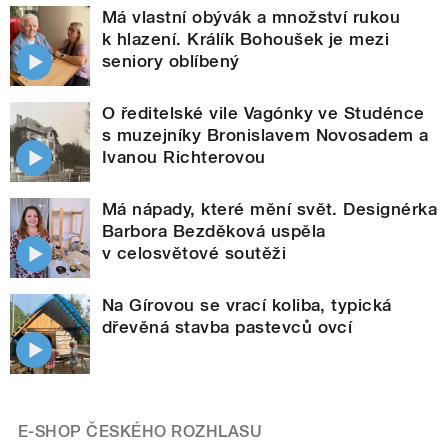
Má vlastní obývák a množství rukou
k hlazení. Králík Bohoušek je mezi
seniory oblíbený
O ředitelské vile Vagónky ve Studénce
s muzejníky Bronislavem Novosadem a
Ivanou Richterovou
Má nápady, které mění svět. Designérka
Barbora Bezděková uspěla
v celosvětové soutěži
Na Gírovou se vrací koliba, typická
dřevěná stavba pastevců ovcí
E-SHOP ČESKÉHO ROZHLASU