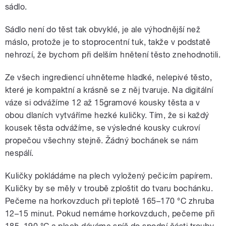
sádlo.
Sádlo není do těst tak obvyklé, je ale výhodnější než
máslo, protože je to stoprocentní tuk, takže v podstatě
nehrozí, že bychom při delším hnětení těsto znehodnotili.
Ze všech ingrediencí uhněteme hladké, nelepivé těsto,
které je kompaktní a krásně se z něj tvaruje. Na digitální
váze si odvážíme 12 až 15gramové kousky těsta a v
obou dlaních vytváříme hezké kuličky. Tím, že si každý
kousek těsta odvážíme, se výsledné kousky cukroví
propečou všechny stejně. Žádný bochánek se nám
nespálí.
Kuličky pokládáme na plech vyložený pečicím papírem.
Kuličky by se měly v troubě zploštit do tvaru bochánku.
Pečeme na horkovzduch při teplotě 165–170 °C zhruba
12–15 minut. Pokud nemáme horkovzduch, pečeme při