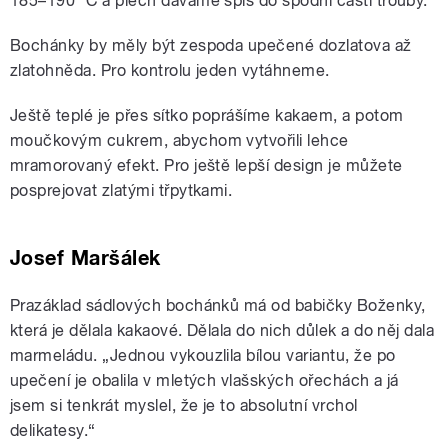
185–190 °C a plech dáváme spíš do spodní části trouby.
Bochánky by měly být zespoda upečené dozlatova až
zlatohněda. Pro kontrolu jeden vytáhneme.
Ještě teplé je přes sítko poprášíme kakaem, a potom
moučkovým cukrem, abychom vytvořili lehce
mramorovaný efekt. Pro ještě lepší design je můžete
posprejovat zlatými třpytkami.
Josef Maršálek
Prazáklad sádlových bochánků má od babičky Boženky,
která je dělala kakaové. Dělala do nich důlek a do něj dala
marmeládu. „Jednou vykouzlila bílou variantu, že po
upečení je obalila v mletých vlašských ořechách a já
jsem si tenkrát myslel, že je to absolutní vrchol
delikatesy.“