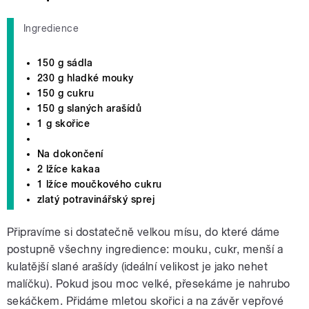
Ingredience
150 g sádla
230 g hladké mouky
150 g cukru
150 g slaných arašídů
1 g skořice
Na dokončení
2 lžíce kakaa
1 lžíce moučkového cukru
zlatý potravinářský sprej
Připravíme si dostatečně velkou mísu, do které dáme
postupně všechny ingredience: mouku, cukr, menší a
kulatější slané arašídy (ideální velikost je jako nehet
malíčku). Pokud jsou moc velké, přesekáme je nahrubo
sekáčkem. Přidáme mletou skořici a na závěr vepřové