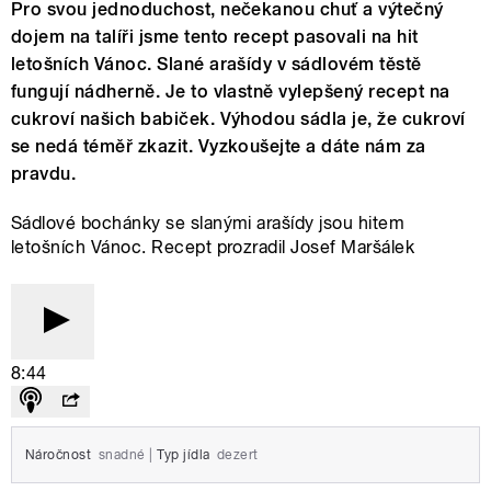
Pro svou jednoduchost, nečekanou chuť a výtečný
dojem na talíři jsme tento recept pasovali na hit
letošních Vánoc. Slané arašídy v sádlovém těstě
fungují nádherně. Je to vlastně vylepšený recept na
cukroví našich babiček. Výhodou sádla je, že cukroví
se nedá téměř zkazit. Vyzkoušejte a dáte nám za
pravdu.
Sádlové bochánky se slanými arašídy jsou hitem
letošních Vánoc. Recept prozradil Josef Maršálek
8:44
Náročnost
snadné
|
Typ jídla
dezert