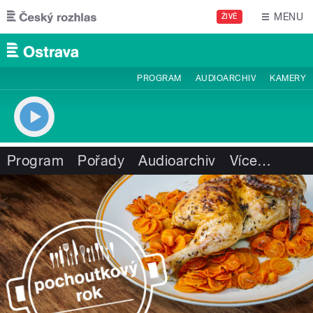
Přejít k hlavnímu obsahu
MENU
ŽIVĚ
PROGRAM
AUDIOARCHIV
KAMERY
Program
Pořady
Audioarchiv
Více
…