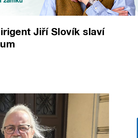
igent Jiří Slovík slaví
eum