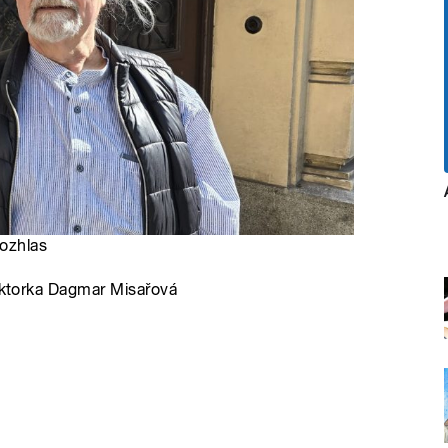
rozhlas
daktorka Dagmar Misařová