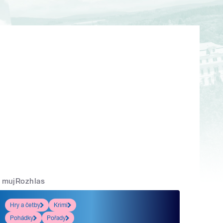
mujRozhlas
Hry a četby
Krimi
Pohádky
Pořady