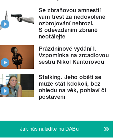
Se zbraňovou amnestií
vám trest za nedovolené
ozbrojování nehrozí.
S odevzdáním zbraně
neotálejte
Prázdninové vydání I.
Vzpomínka na zrcadlovou
sestru Nikol Kantorovou
Stalking. Jeho obětí se
může stát kdokoli, bez
ohledu na věk, pohlaví či
postavení
Jak nás naladíte na DABu