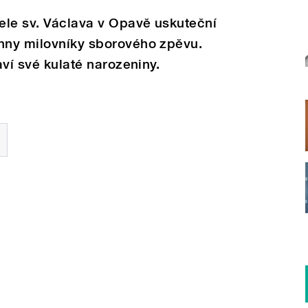
tele sv. Václava v Opavě uskuteční
chny milovníky sborového zpěvu.
aví své kulaté narozeniny.