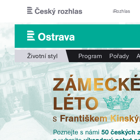
Přejít k hlavnímu obsahu
iRozhlas
Životní styl
Program
Pořady
A