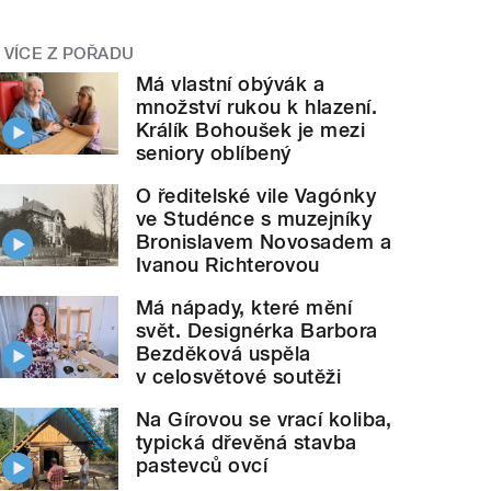
VÍCE Z POŘADU
Má vlastní obývák a
množství rukou k hlazení.
Králík Bohoušek je mezi
seniory oblíbený
O ředitelské vile Vagónky
ve Studénce s muzejníky
Bronislavem Novosadem a
Ivanou Richterovou
Má nápady, které mění
svět. Designérka Barbora
Bezděková uspěla
v celosvětové soutěži
Na Gírovou se vrací koliba,
typická dřevěná stavba
pastevců ovcí