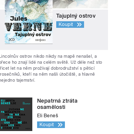
Tajuplný ostrov
Koupit
Lincolnův ostrov nikdo nikdy na mapě nenašel, a
přece ho znají lidé na celém světě. Už déle než sto
třicet let na něm prožívají dobrodružství s pěticí
trosečníků, kteří na něm našli útočiště, a hlavně
nejedno tajemství.
Nepatrná ztráta
osamělosti
Eli Beneš
Koupit