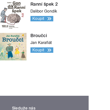
Ranní špek 2
Dalibor Gondík
Koupit
Broučci
Jan Karafiát
Koupit
Sledujte nás