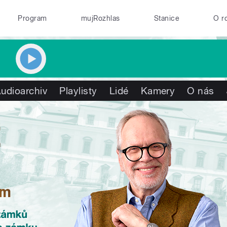
Program
mujRozhlas
Stanice
O r
udioarchiv
Playlisty
Lidé
Kamery
O nás