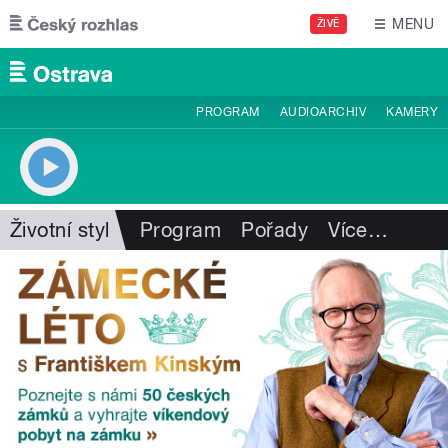
Přejít k hlavnímu obsahu
MENU
ŽIVĚ
PROGRAM
AUDIOARCHIV
KAMERY
Životní styl
Program
Pořady
Více
…