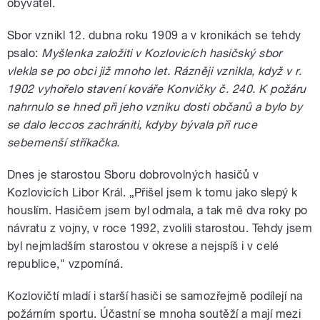
obyvatel.
Sbor vznikl 12. dubna roku 1909 a v kronikách se tehdy
psalo:
Myšlenka založiti v Kozlovicích hasičský sbor
vlekla se po obci již mnoho let. Rázněji vznikla, když v r.
1902 vyhořelo stavení kováře Konvičky č. 240. K požáru
nahrnulo se hned při jeho vzniku dosti občanů a bylo by
se dalo leccos zachrániti, kdyby bývala při ruce
sebemenší stříkačka.
Dnes je starostou Sboru dobrovolných hasičů v
Kozlovicích Libor Král. „Přišel jsem k tomu jako slepý k
houslím. Hasičem jsem byl odmala, a tak mě dva roky po
návratu z vojny, v roce 1992, zvolili starostou. Tehdy jsem
byl nejmladším starostou v okrese a nejspíš i v celé
republice," vzpomíná.
Kozlovičtí mladí i starší hasiči se samozřejmě podílejí na
požárním sportu. Účastní se mnoha soutěží a mají mezi