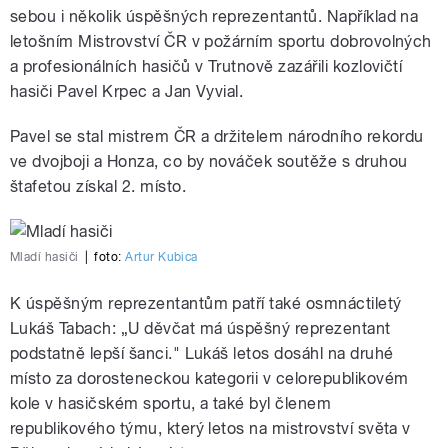
sebou i několik úspěšných reprezentantů. Například na
letošním Mistrovství ČR v požárním sportu dobrovolných
a profesionálních hasičů v Trutnově zazářili kozlovičtí
hasiči Pavel Krpec a Jan Vyvial.
Pavel se stal mistrem ČR a držitelem národního rekordu
ve dvojboji a Honza, co by nováček soutěže s druhou
štafetou získal 2. místo.
Mladí hasiči
|
foto:
Artur Kubica
K úspěšným reprezentantům patří také osmnáctiletý
Lukáš Tabach: „U děvčat má úspěšný reprezentant
podstatně lepší šanci." Lukáš letos dosáhl na druhé
místo za dorosteneckou kategorii v celorepublikovém
kole v hasičském sportu, a také byl členem
republikového týmu, který letos na mistrovství světa v