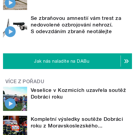
Se zbraňovou amnestií vám trest za
nedovolené ozbrojování nehrozí.
S odevzdáním zbraně neotálejte
Jak nás naladíte na DABu
VÍCE Z POŘADU
Veselice v Kozmicích uzavřela soutěž
Dobráci roku
Kompletní výsledky soutěže Dobráci
roku z Moravskoslezského...