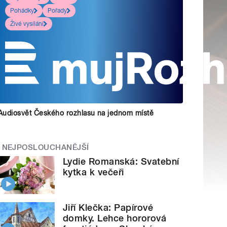
Pohádky
Pořady
Živé vysílání
Audiosvět Českého rozhlasu na jednom místě
NEJPOSLOUCHANĚJŠÍ
Lydie Romanská: Svatební
kytka k večeři
Jiří Klečka: Papírové
domky. Lehce hororová