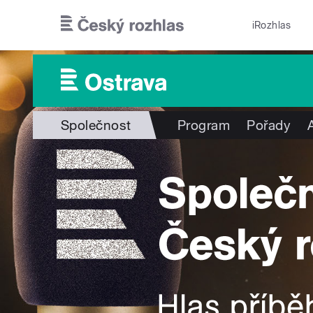
Přejít k hlavnímu obsahu
iRozhlas
Společnost
Program
Pořady