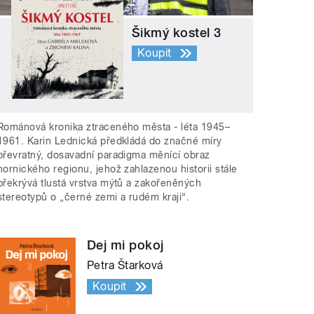
Šikmý kostel 3
Koupit
Románová kronika ztraceného města - léta 1945–
1961. Karin Lednická předkládá do značné míry
převratný, dosavadní paradigma měnící obraz
hornického regionu, jehož zahlazenou historii stále
překrývá tlustá vrstva mýtů a zakořeněných
stereotypů o „černé zemi a rudém kraji“.
Dej mi pokoj
Petra Štarková
Koupit