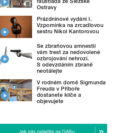
faustiáda ze Slezské
Ostravy
Prázdninové vydání I.
Vzpomínka na zrcadlovou
sestru Nikol Kantorovou
Se zbraňovou amnestií
vám trest za nedovolené
ozbrojování nehrozí.
S odevzdáním zbraně
neotálejte
V rodném domě Sigmunda
Freuda v Příboře
dostanete klíče a
objevujete
Jak nás naladíte na DABu