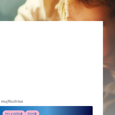
mujRozhlas
Hry a četby
Krimi