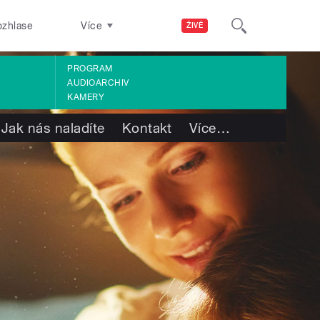
ozhlase
Více
ŽIVĚ
PROGRAM
AUDIOARCHIV
KAMERY
Jak nás naladíte
Kontakt
Více
…