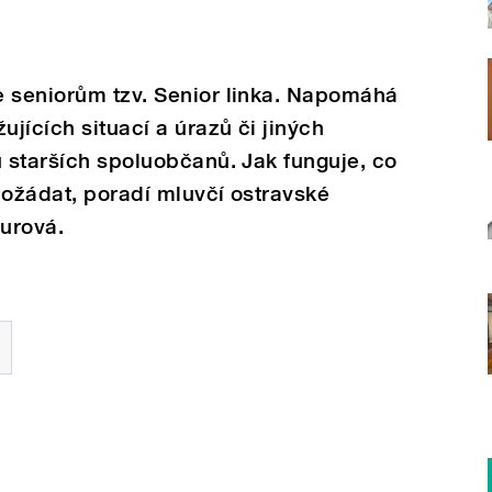
e seniorům tzv. Senior linka. Napomáhá
ujících situací a úrazů či jiných
u starších spoluobčanů. Jak funguje, co
požádat, poradí mluvčí ostravské
urová.