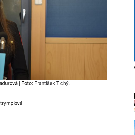
adurová | Foto:
František Tichý
,
Štrymplová