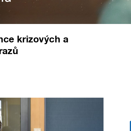
nce krizových a
úrazů