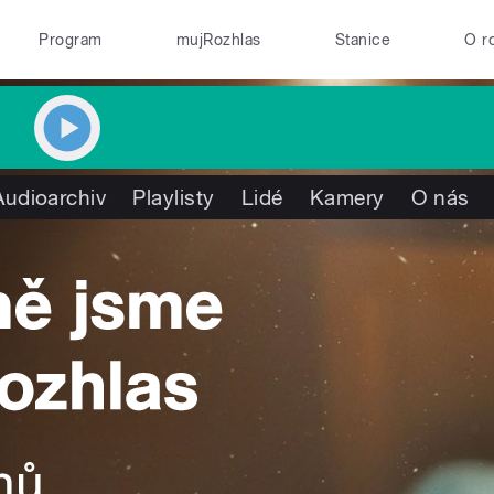
Program
mujRozhlas
Stanice
O r
Audioarchiv
Playlisty
Lidé
Kamery
O nás