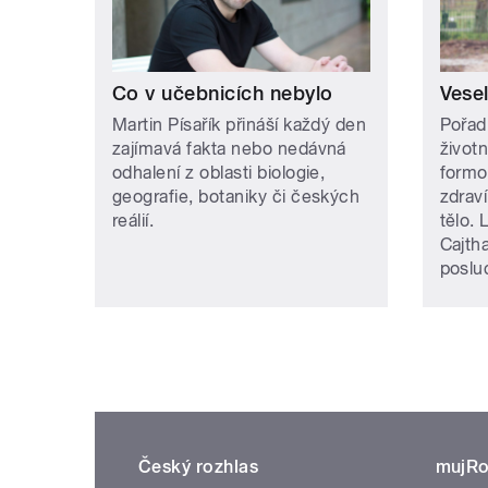
Co v učebnicích nebylo
Vese
Martin Písařík přináší každý den
Pořad
zajímavá fakta nebo nedávná
život
odhalení z oblasti biologie,
formo
geografie, botaniky či českých
zdraví
reálií.
tělo. 
Cajth
poslu
Český rozhlas
mujRo