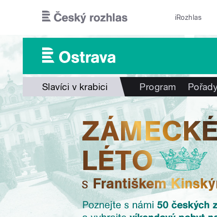
Přejít k hlavnímu obsahu
iRozhlas
Slavíci v krabici
Program
Pořad