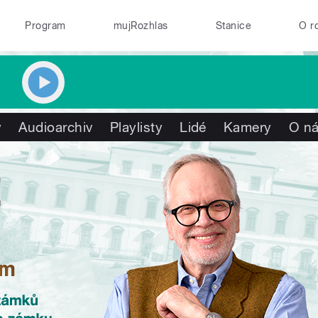
Program
mujRozhlas
Stanice
O r
y
Audioarchiv
Playlisty
Lidé
Kamery
O n