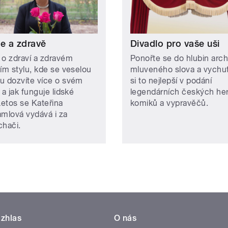
le a zdravě
Divadlo pro vaše uši
 o zdraví a zdravém
Ponořte se do hlubin arch
ním stylu, kde se veselou
mluveného slova a vychut
u dozvíte více o svém
si to nejlepší v podání
 a jak funguje lidské
legendárních českých he
Letos se Kateřina
komiků a vypravěčů.
amlová vydává i za
chači.
zhlas
O nás