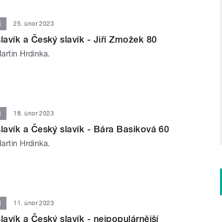
i
25. únor 2023
lavík a Český slavík - Jiří Zmožek 80
Martin Hrdinka.
i
18. únor 2023
slavík a Český slavík - Bára Basiková 60
Martin Hrdinka.
i
11. únor 2023
lavík a Český slavík - nejpopulárnější