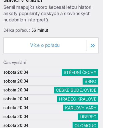
Slavíci v krabici
Seriál mapující skoro šedesátiletou historii
ankety popularity českých a slovenských
hudebních interpretů.
Délka pořadu:
56 minut
Více o pořadu
Čas vysílání
sobota 20:04
STŘEDNÍ ČECHY
sobota 20:04
BRNO
sobota 20:04
ČESKÉ BUDĚJOVICE
sobota 20:04
HRADEC KRÁLOVÉ
sobota 20:04
KARLOVY VARY
sobota 20:04
LIBEREC
sobota 20:04
OLOMOUC