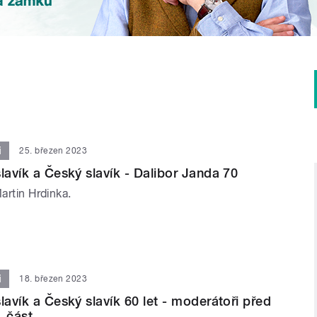
i
25. březen 2023
lavík a Český slavík - Dalibor Janda 70
Martin Hrdinka.
i
18. březen 2023
lavík a Český slavík 60 let - moderátoři před
. část