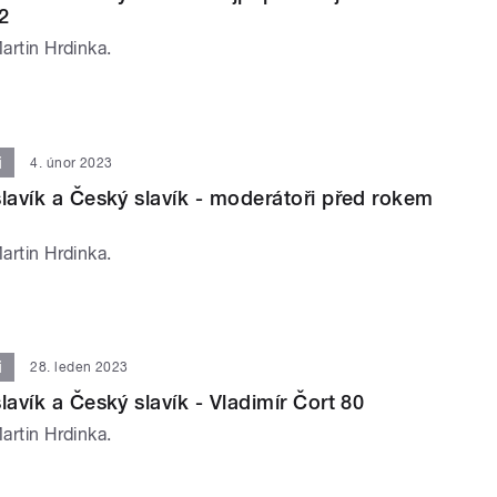
2
Martin Hrdinka.
i
4. únor 2023
slavík a Český slavík - moderátoři před rokem
Martin Hrdinka.
i
28. leden 2023
lavík a Český slavík - Vladimír Čort 80
Martin Hrdinka.