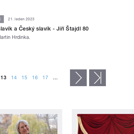
i
21. leden 2023
lavík a Český slavík - Jiří Štajdl 80
Martin Hrdinka.
13
14
15
16
17
…
následující ›
poslední »