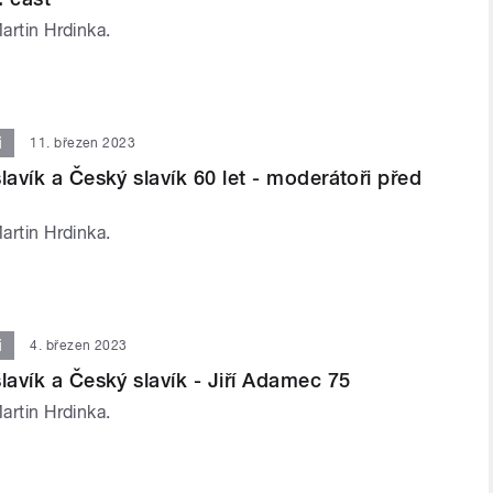
Martin Hrdinka.
i
11. březen 2023
lavík a Český slavík 60 let - moderátoři před
Martin Hrdinka.
i
4. březen 2023
lavík a Český slavík - Jiří Adamec 75
Martin Hrdinka.