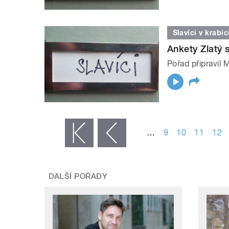
Slavíci v krabic
Ankety Zlatý s
Pořad připravil 
STRÁNKY
…
9
10
11
12
« první
‹ předchozí
DALŠÍ POŘADY