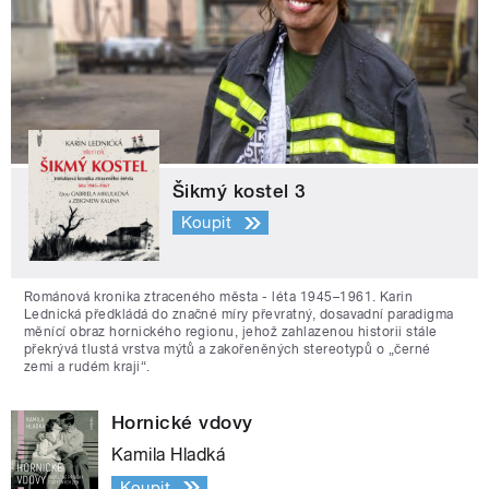
Šikmý kostel 3
Koupit
Románová kronika ztraceného města - léta 1945–1961. Karin
Lednická předkládá do značné míry převratný, dosavadní paradigma
měnící obraz hornického regionu, jehož zahlazenou historii stále
překrývá tlustá vrstva mýtů a zakořeněných stereotypů o „černé
zemi a rudém kraji“.
Hornické vdovy
Kamila Hladká
Koupit