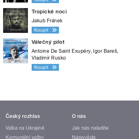
Tropické noci
Jakub Fránek
Koupit
Válečný pilot
Antoine De Saint Exupéry, Igor Bareš,
Vladimír Rusko
Koupit
Český rozhlas
O nás
Válka na Ukrajině
Jak nás naladíte
Komunální volby
Nápověda