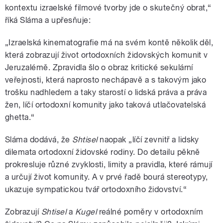
kontextu izraelské filmové tvorby jde o skutečný obrat,“
říká Sláma a upřesňuje:
„Izraelská kinematografie má na svém kontě několik děl,
která zobrazují život ortodoxních židovských komunit v
Jeruzalémě. Zpravidla šlo o obraz kritické sekulární
veřejnosti, která naprosto nechápavě a s takovým jako
trošku nadhledem a taky starostí o lidská práva a práva
žen, líčí ortodoxní komunity jako taková utlačovatelská
ghetta.“
Sláma dodává, že
Shtisel
naopak „líčí zevnitř a lidsky
dilemata ortodoxní židovské rodiny. Do detailu pěkně
prokresluje různé zvyklosti, limity a pravidla, které rámují
a určují život komunity. A v prvé řadě bourá stereotypy,
ukazuje sympatickou tvář ortodoxního židovství.“
Zobrazují
Shtisel
a
Kugel
reálné poměry v ortodoxním