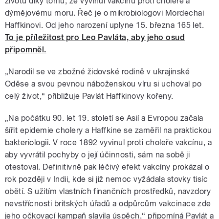
životů díky tomu, že vyvinul vakcínu proti choleře a
dýmějovému moru. Řeč je o mikrobiologovi Mordechai
Haffkinovi. Od jeho narození uplyne 15. března 165 let.
To je příležitost pro Leo Pavláta, aby jeho osud
připomněl.
„Narodil se ve zbožné židovské rodině v ukrajinské
Oděse a svou pevnou náboženskou víru si uchoval po
celý život,“ přibližuje Pavlát Haffkinovy kořeny.
„Na počátku 90. let 19. století se Asií a Evropou začala
šířit epidemie cholery a Haffkine se zaměřil na praktickou
bakteriologii. V roce 1892 vyvinul proti choleře vakcínu, a
aby vyvrátil pochyby o její účinnosti, sám na sobě ji
otestoval. Definitivně pak léčivý efekt vakcíny prokázal o
rok později v Indii, kde si již nemoc vyžádala stovky tisíc
obětí. S užitím vlastních finančních prostředků, navzdory
nevstřícnosti britských úřadů a odpůrcům vakcinace zde
jeho očkovací kampaň slavila úspěch,“ připomíná Pavlát a