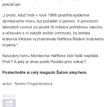
pokračuje:
„I proto, když Indii v roce 1896 postihla epidemie
dýmějového moru, byl požádán o pomoc. V provizorní
laboratoři vyvinul za pouhé tři měsíce potřebnou vakcínu
a očkování s ní natolik snížilo úmrtnost, že britská
královna Viktorie vyznamenala Haffkina Řádem Indického
impéria.“
Navzdory tomu Mordechai Haffkine čelil řadě nepřátel.
Proč? A jaký je dnes podle Pavláta jeho odkaz?
Poslechněte si celý magazín Šalom alejchem.
autor:
Noemi Fingerlandová