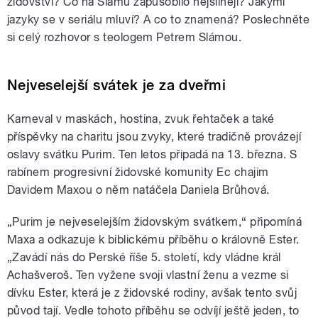
židovství? Co na Slámu zapůsobilo nejsilněji? Jakými
jazyky se v seriálu mluví? A co to znamená? Poslechněte
si celý rozhovor s teologem Petrem Slámou.
Nejveselejší svátek je za dveřmi
Karneval v maskách, hostina, zvuk řehtaček a také
příspěvky na charitu jsou zvyky, které tradičně provázejí
oslavy svátku Purim. Ten letos připadá na 13. března. S
rabínem progresivní židovské komunity Ec chajim
Davidem Maxou o něm natáčela Daniela Brůhová.
„Purim je nejveselejším židovským svátkem,“ připomíná
Maxa a odkazuje k biblickému příběhu o královně Ester.
„Zavádí nás do Perské říše 5. století, kdy vládne král
Achašveroš. Ten vyžene svoji vlastní ženu a vezme si
dívku Ester, která je z židovské rodiny, avšak tento svůj
původ tají. Vedle tohoto příběhu se odvíjí ještě jeden, to