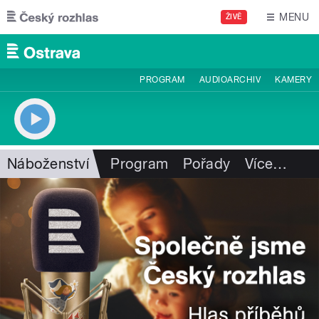
Přejít k hlavnímu obsahu
MENU
ŽIVĚ
PROGRAM
AUDIOARCHIV
KAMERY
Náboženství
Program
Pořady
Více
…