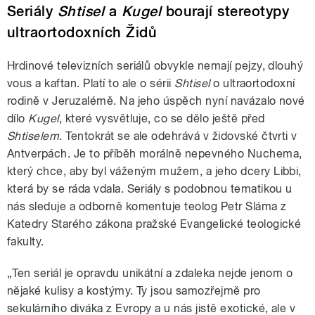
Seriály
Shtisel
a
Kugel
bourají stereotypy
ultraortodoxních Židů
Hrdinové televizních seriálů obvykle nemají pejzy, dlouhý
vous a kaftan. Platí to ale o sérii
Shtisel
o ultraortodoxní
rodině v Jeruzalémě. Na jeho úspěch nyní navázalo nové
dílo
Kugel
, které vysvětluje, co se dělo ještě před
Shtiselem
. Tentokrát se ale odehrává v židovské čtvrti v
Antverpách. Je to příběh morálně nepevného Nuchema,
který chce, aby byl váženým mužem, a jeho dcery Libbi,
která by se ráda vdala. Seriály s podobnou tematikou u
nás sleduje a odborně komentuje teolog Petr Sláma z
Katedry Starého zákona pražské Evangelické teologické
fakulty.
„Ten seriál je opravdu unikátní a zdaleka nejde jenom o
nějaké kulisy a kostýmy. Ty jsou samozřejmě pro
sekulárního diváka z Evropy a u nás jistě exotické, ale v