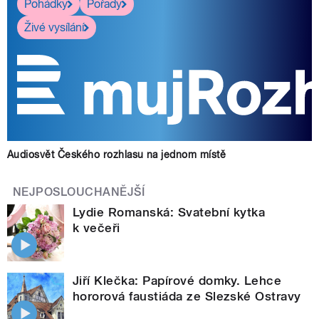
Pohádky
Pořady
Živé vysílání
Audiosvět Českého rozhlasu na jednom místě
NEJPOSLOUCHANĚJŠÍ
Lydie Romanská: Svatební kytka
k večeři
Jiří Klečka: Papírové domky. Lehce
hororová faustiáda ze Slezské Ostravy