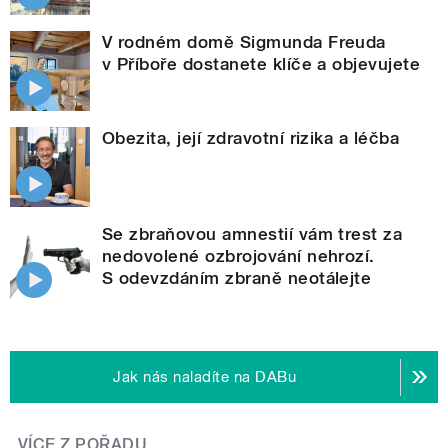
V rodném domě Sigmunda Freuda
v Příboře dostanete klíče a objevujete
Obezita, její zdravotní rizika a léčba
Se zbraňovou amnestií vám trest za
nedovolené ozbrojování nehrozí.
S odevzdáním zbraně neotálejte
Jak nás naladíte na DABu
VÍCE Z POŘADU