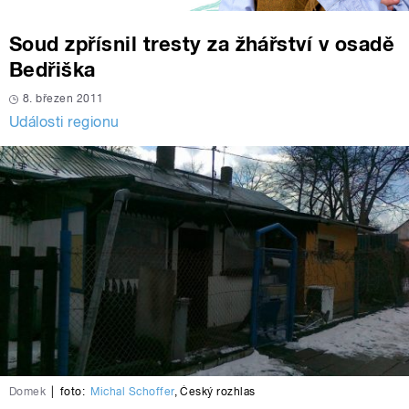
Soud zpřísnil tresty za žhářství v osadě
Bedřiška
8. březen 2011
Události regionu
Domek
|
foto:
Michal Schoffer
,
Český rozhlas