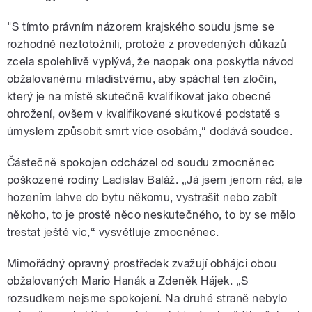
"S tímto právním názorem krajského soudu jsme se
rozhodně neztotožnili, protože z provedených důkazů
zcela spolehlivě vyplývá, že naopak ona poskytla návod
obžalovanému mladistvému, aby spáchal ten zločin,
který je na místě skutečně kvalifikovat jako obecné
ohrožení, ovšem v kvalifikované skutkové podstatě s
úmyslem způsobit smrt více osobám,“ dodává soudce.
Částečně spokojen odcházel od soudu zmocněnec
poškozené rodiny Ladislav Baláž. „Já jsem jenom rád, ale
hozením lahve do bytu někomu, vystrašit nebo zabít
někoho, to je prostě něco neskutečného, to by se mělo
trestat ještě víc,“ vysvětluje zmocněnec.
Mimořádný opravný prostředek zvažují obhájci obou
obžalovaných Mario Hanák a Zdeněk Hájek. „S
rozsudkem nejsme spokojení. Na druhé straně nebylo