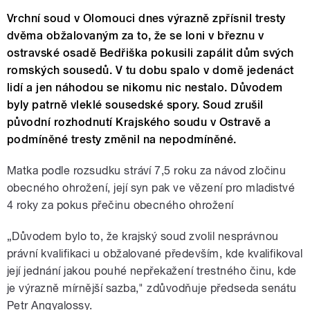
Vrchní soud v Olomouci dnes výrazně zpřísnil tresty
dvěma obžalovaným za to, že se loni v březnu v
ostravské osadě Bedřiška pokusili zapálit dům svých
romských sousedů. V tu dobu spalo v domě jedenáct
lidí a jen náhodou se nikomu nic nestalo. Důvodem
byly patrně vleklé sousedské spory. Soud zrušil
původní rozhodnutí Krajského soudu v Ostravě a
podmíněné tresty změnil na nepodmíněné.
Matka podle rozsudku stráví 7,5 roku za návod zločinu
obecného ohrožení, její syn pak ve vězení pro mladistvé
4 roky za pokus přečinu obecného ohrožení
„Důvodem bylo to, že krajský soud zvolil nesprávnou
právní kvalifikaci u obžalované především, kde kvalifikoval
její jednání jakou pouhé nepřekažení trestného činu, kde
je výrazně mírnější sazba," zdůvodňuje předseda senátu
Petr Angyalossy.