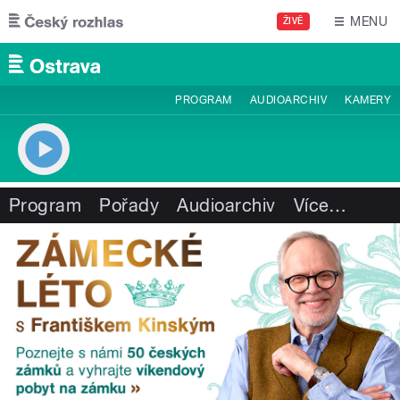
Přejít k hlavnímu obsahu
MENU
ŽIVĚ
PROGRAM
AUDIOARCHIV
KAMERY
Program
Pořady
Audioarchiv
Více
…