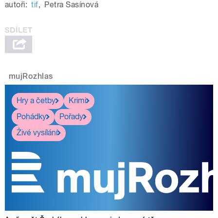
autoři:
tif
,
Petra Sasínová
mujRozhlas
Hry a četby
Krimi
Pohádky
Pořady
Živé vysílání