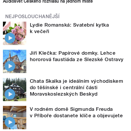
Audiosvět Českého rozhlasu na jednom místě
NEJPOSLOUCHANĚJŠÍ
Lydie Romanská: Svatební kytka
k večeři
Jiří Klečka: Papírové domky. Lehce
hororová faustiáda ze Slezské Ostravy
Chata Skalka je ideálním východiskem
do těšínské i centrální části
Moravskoslezských Beskyd
V rodném domě Sigmunda Freuda
v Příboře dostanete klíče a objevujete