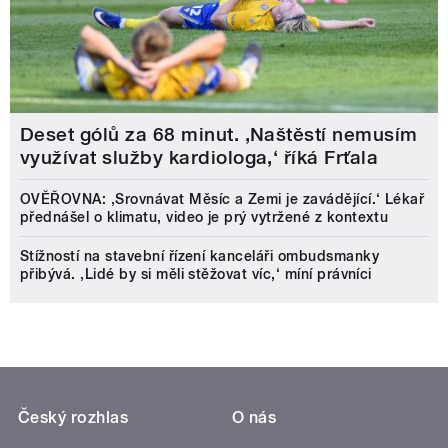
Deset gólů za 68 minut. ,Naštěstí nemusím
využívat služby kardiologa,‘ říká Frťala
OVĚŘOVNA: ‚Srovnávat Měsíc a Zemi je zavádějící.‘ Lékař
přednášel o klimatu, video je prý vytržené z kontextu
Stížností na stavební řízení kanceláři ombudsmanky
přibývá. ‚Lidé by si měli stěžovat víc,‘ míní právníci
Český rozhlas
O nás