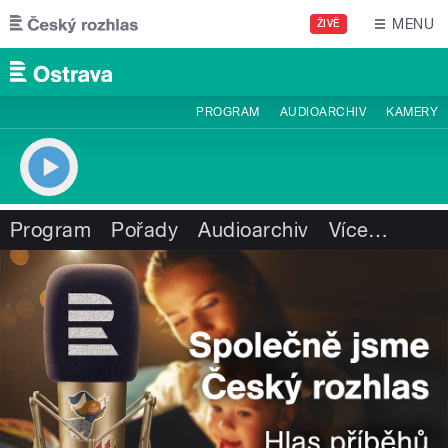
Přejít k hlavnímu obsahu
MENU
ŽIVĚ
PROGRAM
AUDIOARCHIV
KAMERY
Program
Pořady
Audioarchiv
Více
…