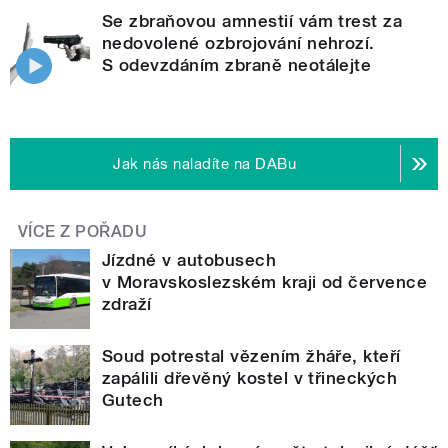
Se zbraňovou amnestií vám trest za
nedovolené ozbrojování nehrozí.
S odevzdáním zbraně neotálejte
Jak nás naladíte na DABu
VÍCE Z POŘADU
Jízdné v autobusech
v Moravskoslezském kraji od července
zdraží
Soud potrestal vězením žháře, kteří
zapálili dřevěný kostel v třineckých
Gutech