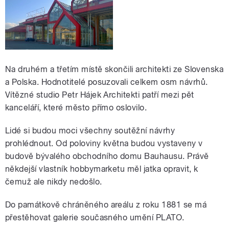
Na druhém a třetím místě skončili architekti ze Slovenska
a Polska. Hodnotitelé posuzovali celkem osm návrhů.
Vítězné studio Petr Hájek Architekti patří mezi pět
kanceláří, které město přímo oslovilo.
Lidé si budou moci všechny soutěžní návrhy
prohlédnout. Od poloviny května budou vystaveny v
budově bývalého obchodního domu Bauhausu. Právě
někdejší vlastník hobbymarketu měl jatka opravit, k
čemuž ale nikdy nedošlo.
Do památkově chráněného areálu z roku 1881 se má
přestěhovat galerie současného umění PLATO.