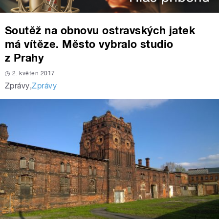
Soutěž na obnovu ostravských jatek
má vítěze. Město vybralo studio
z Prahy
2. květen 2017
Zprávy
,
Zprávy