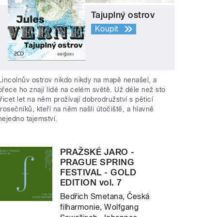
Tajuplný ostrov
Koupit
Lincolnův ostrov nikdo nikdy na mapě nenašel, a
přece ho znají lidé na celém světě. Už déle než sto
třicet let na něm prožívají dobrodružství s pěticí
trosečníků, kteří na něm našli útočiště, a hlavně
nejedno tajemství.
PRAŽSKÉ JARO -
PRAGUE SPRING
FESTIVAL - GOLD
EDITION vol. 7
Bedřich Smetana, Česká
filharmonie, Wolfgang