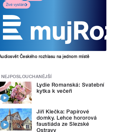
Živé vysílání
Audiosvět Českého rozhlasu na jednom místě
NEJPOSLOUCHANĚJŠÍ
Lydie Romanská: Svatební
kytka k večeři
Jiří Klečka: Papírové
domky. Lehce hororová
faustiáda ze Slezské
Ostravy