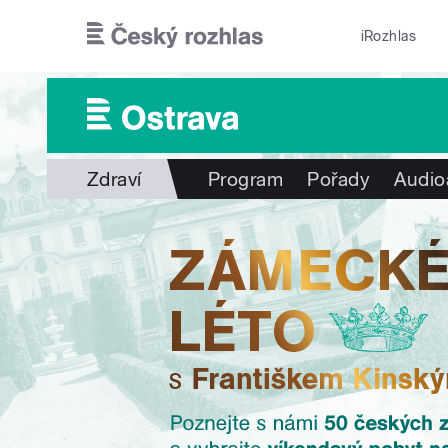
Přejít k hlavnímu obsahu
iRozhlas
Zdraví
Program
Pořady
Audio