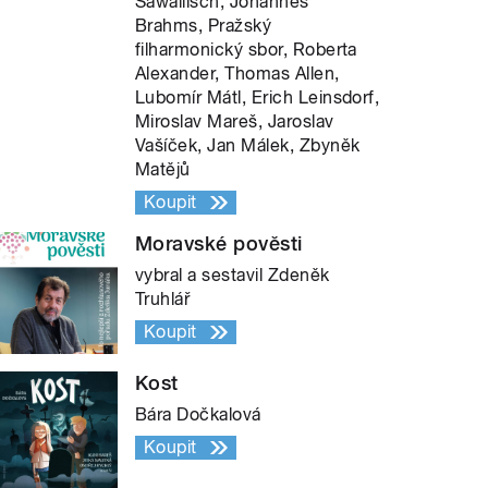
Sawallisch, Johannes
Brahms, Pražský
filharmonický sbor, Roberta
Alexander, Thomas Allen,
Lubomír Mátl, Erich Leinsdorf,
Miroslav Mareš, Jaroslav
Vašíček, Jan Málek, Zbyněk
Matějů
Koupit
Moravské pověsti
vybral a sestavil Zdeněk
Truhlář
Koupit
Kost
Bára Dočkalová
Koupit