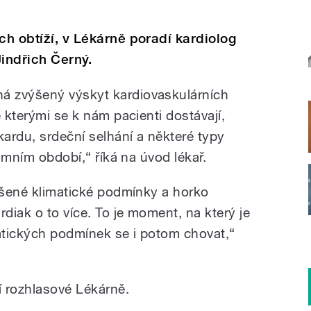
ch obtíží, v Lékárně poradí kardiolog
indřich Černý.
á zvýšený výskyt kardiovaskulárních
e kterými se k nám pacienti dostávají,
kardu, srdeční selhání a některé typy
zimním období,“ říká na úvod lékař.
oršené klimatické podmínky a horko
rdiak o to více. To je moment, na který je
matických podmínek se i potom chovat,“
í rozhlasové Lékárně.