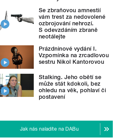
Se zbraňovou amnestií
vám trest za nedovolené
ozbrojování nehrozí.
S odevzdáním zbraně
neotálejte
Prázdninové vydání I.
Vzpomínka na zrcadlovou
sestru Nikol Kantorovou
Stalking. Jeho obětí se
může stát kdokoli, bez
ohledu na věk, pohlaví či
postavení
Jak nás naladíte na DABu