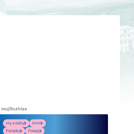
mujRozhlas
Hry a četby
Krimi
Pohádky
Pořady