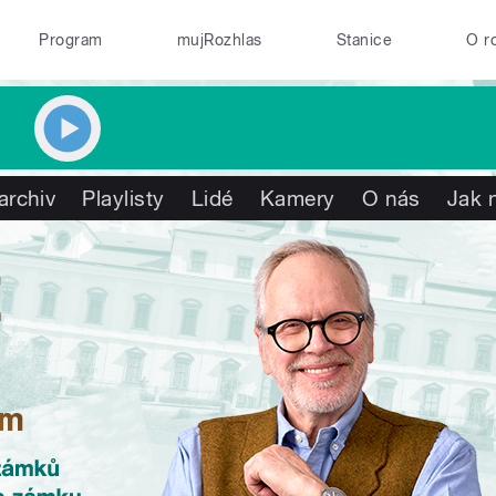
Program
mujRozhlas
Stanice
O r
archiv
Playlisty
Lidé
Kamery
O nás
Jak 