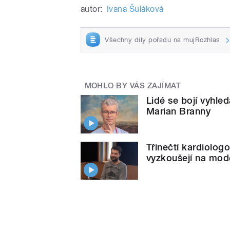
autor:
Ivana Šuláková
Všechny díly pořadu na mujRozhlas
MOHLO BY VÁS ZAJÍMAT
Lidé se bojí vyhle
Marian Branny
Třinečtí kardiologo
vyzkoušejí na mod