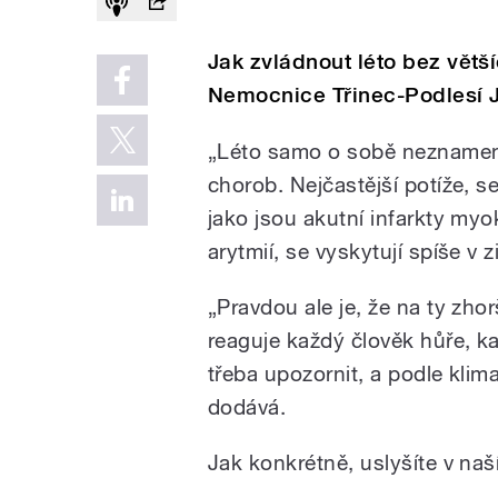
Jak zvládnout léto bez větší
Nemocnice Třinec-Podlesí J
„Léto samo o sobě neznamen
chorob. Nejčastější potíže, s
jako jsou akutní infarkty myo
arytmií, se vyskytují spíše v 
„Pravdou ale je, že na ty zh
reaguje každý člověk hůře, ka
třeba upozornit, a podle kli
dodává.
Jak konkrétně, uslyšíte v naš