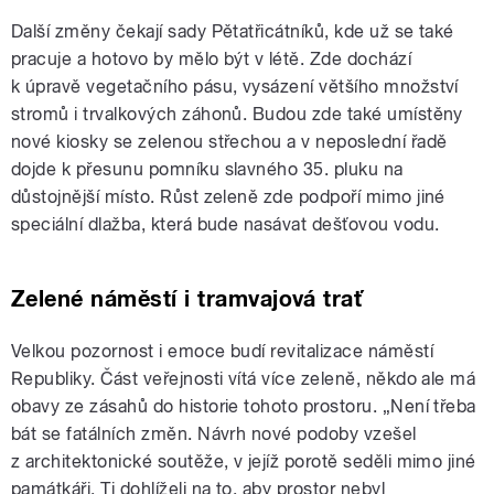
Další změny čekají sady Pětatřicátníků, kde už se také
pracuje a hotovo by mělo být v létě. Zde dochází
k úpravě vegetačního pásu, vysázení většího množství
stromů i trvalkových záhonů. Budou zde také umístěny
nové kiosky se zelenou střechou a v neposlední řadě
dojde k přesunu pomníku slavného 35. pluku na
důstojnější místo. Růst zeleně zde podpoří mimo jiné
speciální dlažba, která bude nasávat dešťovou vodu.
Zelené náměstí i tramvajová trať
Velkou pozornost i emoce budí revitalizace náměstí
Republiky. Část veřejnosti vítá více zeleně, někdo ale má
obavy ze zásahů do historie tohoto prostoru. „Není třeba
bát se fatálních změn. Návrh nové podoby vzešel
z architektonické soutěže, v jejíž porotě seděli mimo jiné
památkáři. Ti dohlíželi na to, aby prostor nebyl