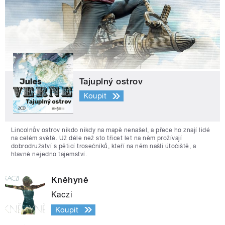
Tajuplný ostrov
Koupit
Lincolnův ostrov nikdo nikdy na mapě nenašel, a přece ho znají lidé
na celém světě. Už déle než sto třicet let na něm prožívají
dobrodružství s pěticí trosečníků, kteří na něm našli útočiště, a
hlavně nejedno tajemství.
Kněhyně
Kaczi
Koupit