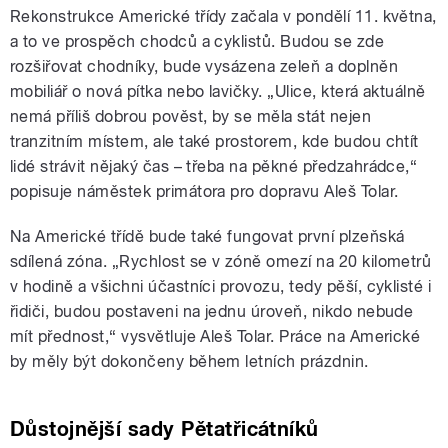
Rekonstrukce Americké třídy začala v pondělí 11. května,
a to ve prospěch chodců a cyklistů. Budou se zde
rozšiřovat chodníky, bude vysázena zeleň a doplněn
mobiliář o nová pítka nebo lavičky. „Ulice, která aktuálně
nemá příliš dobrou pověst, by se měla stát nejen
tranzitním místem, ale také prostorem, kde budou chtít
lidé strávit nějaký čas – třeba na pěkné předzahrádce,“
popisuje náměstek primátora pro dopravu Aleš Tolar.
Na Americké třídě bude také fungovat první plzeňská
sdílená zóna. „Rychlost se v zóně omezí na 20 kilometrů
v hodině a všichni účastníci provozu, tedy pěší, cyklisté i
řidiči, budou postaveni na jednu úroveň, nikdo nebude
mít přednost,“ vysvětluje Aleš Tolar. Práce na Americké
by měly být dokončeny během letních prázdnin.
Důstojnější sady Pětatřicátníků