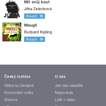
Mít svůj kout
Jitka Zelenková
Koupit
Mauglí
Rudyard Kipling
Koupit
Český rozhlas
O nás
Válka na Ukrajině
Jak nás naladíte
Komunální volby
Nápověda
Stanice
Lidé v rádiu