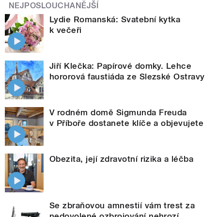
NEJPOSLOUCHANĚJŠÍ
Lydie Romanská: Svatební kytka
k večeři
Jiří Klečka: Papírové domky. Lehce
hororová faustiáda ze Slezské Ostravy
V rodném domě Sigmunda Freuda
v Příboře dostanete klíče a objevujete
Obezita, její zdravotní rizika a léčba
Se zbraňovou amnestií vám trest za
nedovolené ozbrojování nehrozí.