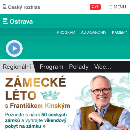
Přejít k hlavnímu obsahu
MENU
ŽIVĚ
PROGRAM
AUDIOARCHIV
KAMERY
Regionální
Program
Pořady
Více
…