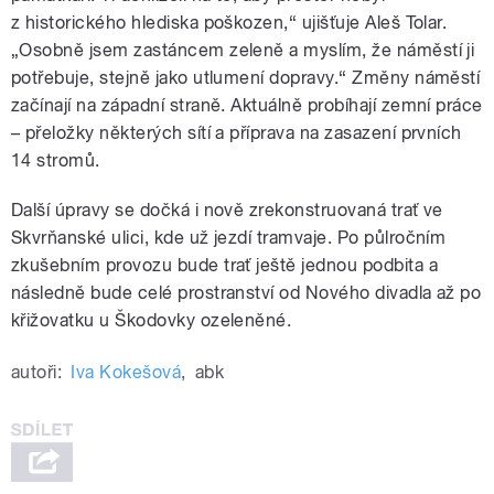
z historického hlediska poškozen,“ ujišťuje Aleš Tolar.
„Osobně jsem zastáncem zeleně a myslím, že náměstí ji
potřebuje, stejně jako utlumení dopravy.“ Změny náměstí
začínají na západní straně. Aktuálně probíhají zemní práce
– přeložky některých sítí a příprava na zasazení prvních
14 stromů.
Další úpravy se dočká i nově zrekonstruovaná trať ve
Skvrňanské ulici, kde už jezdí tramvaje. Po půlročním
zkušebním provozu bude trať ještě jednou podbita a
následně bude celé prostranství od Nového divadla až po
křižovatku u Škodovky ozeleněné.
autoři:
Iva Kokešová
,
abk