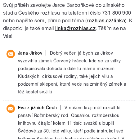
Svůj příběh zavolejte Jarce Barboříkové do zlínského
studia Českého rozhlasu na telefonní číslo 731 800 900
nebo napište sem, přímo pod téma (
rozhlas.cz/linka
). K
dispozici je také email
linka@rozhlas.cz
. Těším se na
Vás!
|
Jana Jirkov
Dobrý večer, já bych za Jirkov
vyzdvihla zámek Červený hrádek, kde se za války
podepisovala dohoda a dále tu máme muzeum
Kludských, cirkusové rodiny, také jejich vilu a
podzemní sklepení, které vede na zmíněný zámek a
též kostel sv.Jilji
|
Eva z jižních Čech
V našem kraji měl rozsáhlé
panství Rožmberský rod. Obsáhlou rožmberskou
knihovnu čítající kolem 11 tisíc svazků uloupili
Švédové za 30. leté války, kteří podle instrukcí své
královny Kristýny brali knihy jako válečnou kořist. V