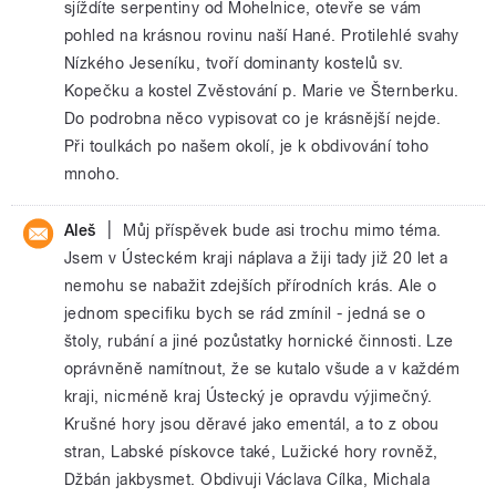
sjíždíte serpentiny od Mohelnice, otevře se vám
pohled na krásnou rovinu naší Hané. Protilehlé svahy
Nízkého Jeseníku, tvoří dominanty kostelů sv.
Kopečku a kostel Zvěstování p. Marie ve Šternberku.
Do podrobna něco vypisovat co je krásnější nejde.
Při toulkách po našem okolí, je k obdivování toho
mnoho.
|
Aleš
Můj příspěvek bude asi trochu mimo téma.
Jsem v Ústeckém kraji náplava a žiji tady již 20 let a
nemohu se nabažit zdejších přírodních krás. Ale o
jednom specifiku bych se rád zmínil - jedná se o
štoly, rubání a jiné pozůstatky hornické činnosti. Lze
oprávněně namítnout, že se kutalo všude a v každém
kraji, nicméně kraj Ústecký je opravdu výjimečný.
Krušné hory jsou děravé jako ementál, a to z obou
stran, Labské pískovce také, Lužické hory rovněž,
Džbán jakbysmet. Obdivuji Václava Cílka, Michala