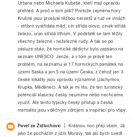
Urbana nebo Michaela Kubeše, kteří mají opravdu
přehled. A proč o tom píši? Protože zejména hory
Krušné jsou proslulé těžbou nerostů a rud ve vlnách
- stříbro vystřídala měď, cín střídá olovo, zinek střídá
železo, uran střídá lithium. V podstatě se tam těžily
všechny železné i neželezné rudy. A tak se po
zásluze stalo, že hornické dědictví bylo zapsáno na
seznam UNESCO. Jenže, a v tom je právě ten
problém, na seznamu je 17 hornických památek na
území Saska a jen 5 na území Česka, z čehož jen 3
české lokality jsou opravdu významné (Jáchymov,
Krupka, Měděnec). A tak je mi líto, že ten turistický
potenciál klasicky česky neumíme nebo nechceme
využít. Ale tento typicky český přístup a česká
mentalita jsou vděčným zdrojem a inspirací pro vtipy.
|
Pavel ze Židlochovic
Krásnou noc přeji všem. Já
jako že pocházím z jižní Moravy, tak asi bych uvedl