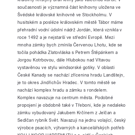
současnosti je významná část knihovny uložena ve
Švédské královské knihovně ve Stockholmu. V
husitském a posléze královském městě Tábor máme
přehradní vodní údolní nádrž Jordán, která vznikla v
roce 1492 a je nejstarší ve střední Evropě. Mezi
mnoha zámky bych zmínila Červenou Lhotu, kde se
točila pohádka Zlatovláska s Petrem Štěpánkem a
Jorgou Kotrbovou, dále Hlubokou nad Vltavou
vystavěnou ve stylu windsorské gotiky. V oblasti
České Kanady se nachází zřícenina hradu Landštejn,
je to okres Jindřichův Hradec. V tomto městě se
nachází komplex hradu a zámku s rondelem.
Komplex navazuje na centrum města. Podobné
propojení je obdobně také v Třeboni, kde je nedaleko
zámku vybudovaný Jakubem Krčínem z Jelčan a
Sedlčan rybník Svět. Navazuji na jednu volající, český
výrobce psacích, výtvarných a kancelářských potřeb