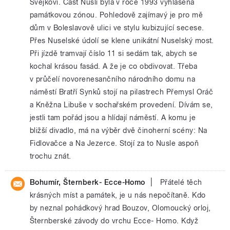
Švejkovi. Část Nuslí byla v roce 1993 vyhlášena
památkovou zónou. Pohledově zajímavý je pro mě
dům v Boleslavově ulici ve stylu kubizující secese.
Přes Nuselské údolí se klene unikátní Nuselský most.
Při jízdě tramvají číslo 11 si sedám tak, abych se
kochal krásou fasád. A že je co obdivovat. Třeba
v průčelí novorenesančního národního domu na
náměstí Bratří Synků stojí na pilastrech Přemysl Oráč
a Kněžna Libuše v sochařském provedení. Dívám se,
jestli tam pořád jsou a hlídají náměstí. A komu je
bližší divadlo, má na výběr dvě činoherní scény: Na
Fidlovačce a Na Jezerce. Stojí za to Nusle aspoň
trochu znát.
|
Bohumír, Šternberk- Ecce-Homo
Přátelé těch
krásných míst a památek, je u nás nepočítaně. Kdo
by neznal pohádkový hrad Bouzov, Olomoucký orloj,
Šternberské závody do vrchu Ecce- Homo. Když