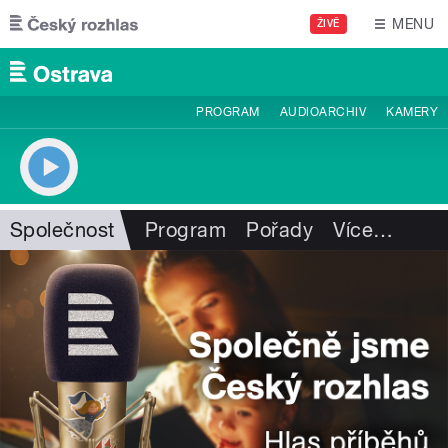
Přejít k hlavnímu obsahu
MENU
ŽIVĚ
PROGRAM
AUDIOARCHIV
KAMERY
Společnost
Program
Pořady
Více
…