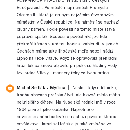
KOH-I-NOOR HARDTMUTH a.s. sídlí v Českých
Budějovicích. Ve městě mají náměstí Přemysla
Otakara II., které je druhým největším čtvercovým
náměstím v České republice. Na náměstí se nachází
bludný kámen. Podle pověsti na tomto místě stával
popravčí špalek. Současná pověst říká, že kdo
překročí kámen v určitou hodinu, zabloudí. V jižních
Čechách máme také jihočeské moře neboli nádrž
Lipno na řece Vltavě. Když se opravovala přehradní
hráz, tak se znovu objevilo při poklesu hladiny vody
tzv. srdce Vltavy - meandry řeky ve tvaru srdce.
|
Michal Sedlák z Myšlína
Nusle – kdysi dělnická,
trochu obávaná pražská čtvrť, ale hlavně místo mého
nejútlejšího dětství. Na Nuselské radnici mě v roce
1984 přivítali jako občánka. Naproti této
novorenesanční budově se nachází pivnice, kterou
navštěvoval Jaroslav Hašek a je také zmíněna ve