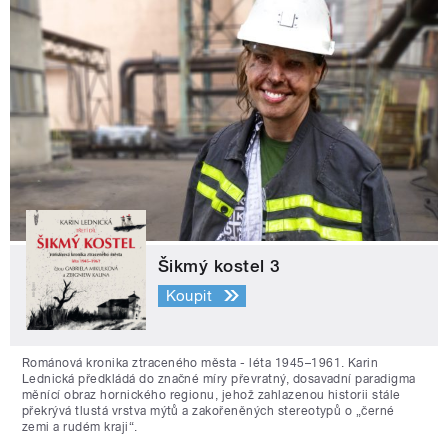
Šikmý kostel 3
Koupit
Románová kronika ztraceného města - léta 1945–1961. Karin
Lednická předkládá do značné míry převratný, dosavadní paradigma
měnící obraz hornického regionu, jehož zahlazenou historii stále
překrývá tlustá vrstva mýtů a zakořeněných stereotypů o „černé
zemi a rudém kraji“.