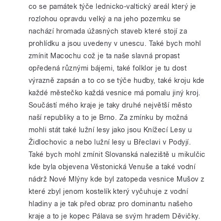
co se památek týče lednicko-valtický areál který je
rozlohou opravdu velký a na jeho pozemku se
nachází hromada úžasných staveb které stojí za
prohlídku a jsou uvedeny v unescu. Také bych mohl
zmínit Macochu což je ta naše slavná propast
opředená různými bájemi, také folklor je tu dost
výrazně zapsán a to co se týče hudby, také kroju kde
každé městečko každá vesnice má pomalu jiný kroj.
Součástí mého kraje je taky druhé největší město
naší republiky a to je Brno. Za zmínku by možná
mohli stát také lužní lesy jako jsou Knížecí Lesy u
Židlochovic a nebo lužní lesy u Břeclavi v Podyjí.
Také bych mohl zmínit Slovanská naleziště u mikulčic
kde byla objevena Věstonická Venuše a také vodní
nádrž Nové Mlýny kde byl zatopeda vesnice Mušov z
které zbyl jenom kostelík který vyčuhuje z vodní
hladiny a je tak před obraz pro dominantu našeho
kraje a to je kopec Pálava se svým hradem Děvičky.