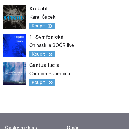
Krakatit
Karel Čapek
Koupit
1. Symfonická
Chinaski a SOČR live
Koupit
Cantus lucis
Carmina Bohemica
Koupit
Český rozhlas
O nás