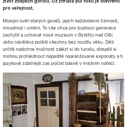
život zdejších gorolů. Už zhruba půl roku je otevřeno
pro veřejnost.
Mizející svět starých goralů, jejich každodenní činnosti,
moudrost i umění. To vše chce pro budoucí generace
zachytit a uchovat nové muzeum v Bystřici nad Olší.
Jeho návštěva potěší všechny bez rozdílu věku. Děti
určitě nadchne možnost zalézt si do tunelu, dospělí si
mohou prohlédnout nápaditě naaranžované exponáty a ti
jazykově zdatnější zas počíst básně v místním nářečí.