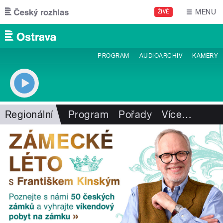
Přejít k hlavnímu obsahu
MENU
ŽIVĚ
PROGRAM
AUDIOARCHIV
KAMERY
Regionální
Program
Pořady
Více
…