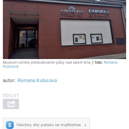
Muzeum vzniklo přebudováním půdy nad sálem kina
|
foto:
Romana
Kubicová
autor:
Romana Kubicová
Všechny díly pořadu na mujRozhlas