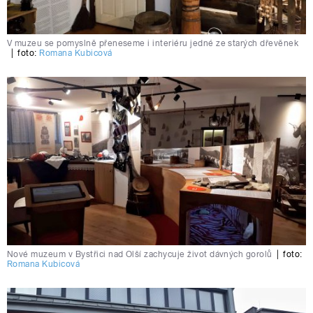
V muzeu se pomyslně přeneseme i interiéru jedné ze starých dřevěnek
|
foto:
Romana Kubicová
Nové muzeum v Bystřici nad Olší zachycuje život dávných gorolů
|
foto:
Romana Kubicová