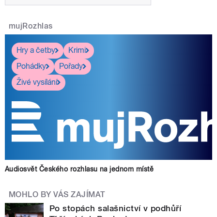
mujRozhlas
Hry a četby
Krimi
Pohádky
Pořady
Živé vysílání
Audiosvět Českého rozhlasu na jednom místě
MOHLO BY VÁS ZAJÍMAT
Po stopách salašnictví v podhůří