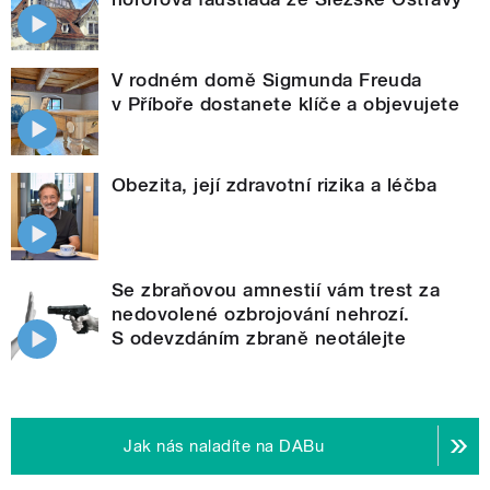
V rodném domě Sigmunda Freuda
v Příboře dostanete klíče a objevujete
Obezita, její zdravotní rizika a léčba
Se zbraňovou amnestií vám trest za
nedovolené ozbrojování nehrozí.
S odevzdáním zbraně neotálejte
Jak nás naladíte na DABu