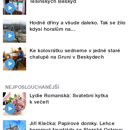
Těšínských Beskyd
Hodně dřiny a všude daleko. Tak se žilo
kdysi horalům na...
Ke kolovrátku sedneme v jedné staré
chalupě na Gruni v Beskydech
NEJPOSLOUCHANĚJŠÍ
Lydie Romanská: Svatební kytka
k večeři
Jiří Klečka: Papírové domky. Lehce
hororová faustiáda ze Slezské Ostravy