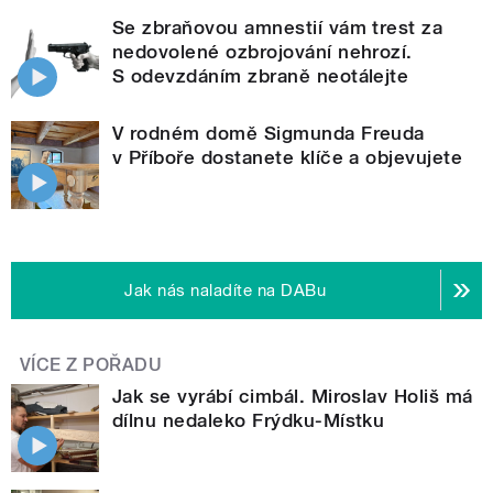
Se zbraňovou amnestií vám trest za
nedovolené ozbrojování nehrozí.
S odevzdáním zbraně neotálejte
V rodném domě Sigmunda Freuda
v Příboře dostanete klíče a objevujete
Jak nás naladíte na DABu
VÍCE Z POŘADU
Jak se vyrábí cimbál. Miroslav Holiš má
dílnu nedaleko Frýdku-Místku