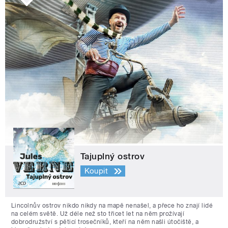
Tajuplný ostrov
Koupit
Lincolnův ostrov nikdo nikdy na mapě nenašel, a přece ho znají lidé
na celém světě. Už déle než sto třicet let na něm prožívají
dobrodružství s pěticí trosečníků, kteří na něm našli útočiště, a