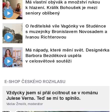
Má vlastní obývák a množství rukou
k hlazení. Králík Bohoušek je mezi
seniory oblíbený
O ředitelské vile Vagónky ve Studénce
s muzejníky Bronislavem Novosadem a
Ivanou Richterovou
Má nápady, které mění svět. Designérka
Barbora Bezděková uspěla
v celosvětové soutěži
E-SHOP ČESKÉHO ROZHLASU
Vždycky jsem si přál ocitnout se v románu
Julese Verna. Teď se mi to splnilo.
Václav Žmolík, moderátor