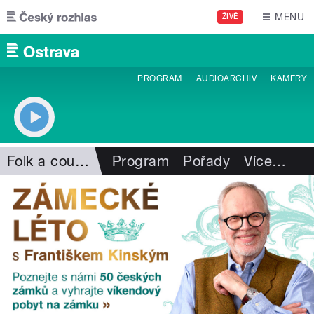
Přejít k hlavnímu obsahu
MENU
ŽIVĚ
PROGRAM
AUDIOARCHIV
KAMERY
Folk a country
Program
Pořady
Více
…