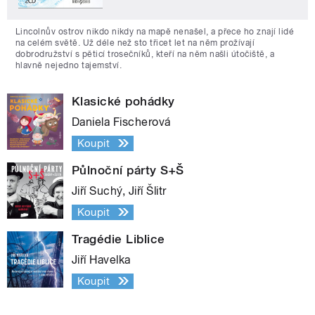
Lincolnův ostrov nikdo nikdy na mapě nenašel, a přece ho znají lidé
na celém světě. Už déle než sto třicet let na něm prožívají
dobrodružství s pěticí trosečníků, kteří na něm našli útočiště, a
hlavně nejedno tajemství.
Klasické pohádky
Daniela Fischerová
Koupit
Půlnoční párty S+Š
Jiří Suchý, Jiří Šlitr
Koupit
Tragédie Liblice
Jiří Havelka
Koupit