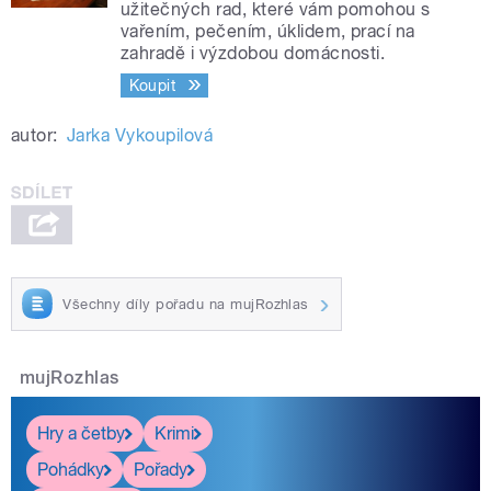
užitečných rad, které vám pomohou s
vařením, pečením, úklidem, prací na
zahradě i výzdobou domácnosti.
Koupit
autor:
Jarka Vykoupilová
Všechny díly pořadu na mujRozhlas
mujRozhlas
Hry a četby
Krimi
Pohádky
Pořady