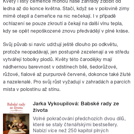
Květy i listy čemeřice mohou naše zahrady zdobit od
ledna až do konce května. Stačí, když se v polovině zimy
mírně oteplí a čemeřice na nic nečekají. I v případě
ochlazení se pouze zkroutí a čekají na další vlnu tepla,
kdy se opět nepoškozené znovu předvádějí v plné kráse.
Svůj půvab si navíc udržují ještě dlouho po odkvětu,
protože neopadávají, jen postupně zezelenají a ve středu
vytvářejí tobolky plodů. Květy této čarodějky mají
nádhernou barevnost v odstínech bílé, šedorůžové,
růžové, fialové až purpurově červené, dokonce také žluté
a nazelenalé. Pro svůj růst vyžadují v zahradách a parcích
místa v polostínu až stínu.
Jarka Vykoupilová: Babské rady ze
života
Volné pokračování předchozích dvou dílů,
které se staly čtenářskými bestsellery.
Nabízí více než 250 kapitol plných