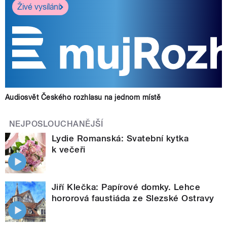
Živé vysílání
Audiosvět Českého rozhlasu na jednom místě
NEJPOSLOUCHANĚJŠÍ
Lydie Romanská: Svatební kytka
k večeři
Jiří Klečka: Papírové domky. Lehce
hororová faustiáda ze Slezské Ostravy