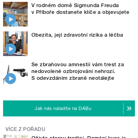
V rodném domě Sigmunda Freuda
v Příboře dostanete klíče a objevujete
Obezita, její zdravotní rizika a léčba
Se zbraňovou amnestií vám trest za
nedovolené ozbrojování nehrozí.
S odevzdáním zbraně neotálejte
Jak nás naladíte na DABu
VÍCE Z POŘADU