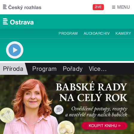
Přejít k hlavnímu obsahu
MENU
ŽIVĚ
PROGRAM
AUDIOARCHIV
KAMERY
Příroda
Program
Pořady
Více
…