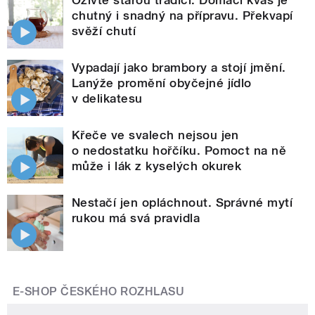
Oživte starou tradici. Domácí kvas je
chutný i snadný na přípravu. Překvapí
svěží chutí
Vypadají jako brambory a stojí jmění.
Lanýže promění obyčejné jídlo
v delikatesu
Křeče ve svalech nejsou jen
o nedostatku hořčíku. Pomoct na ně
může i lák z kyselých okurek
Nestačí jen opláchnout. Správné mytí
rukou má svá pravidla
E-SHOP ČESKÉHO ROZHLASU