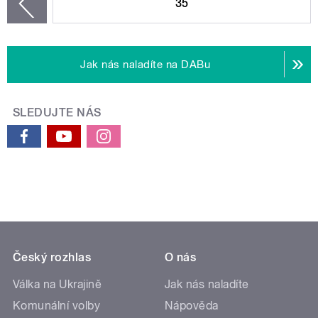
35
zí
Jak nás naladíte na DABu
SLEDUJTE NÁS
Český rozhlas
O nás
Válka na Ukrajině
Jak nás naladíte
Komunální volby
Nápověda