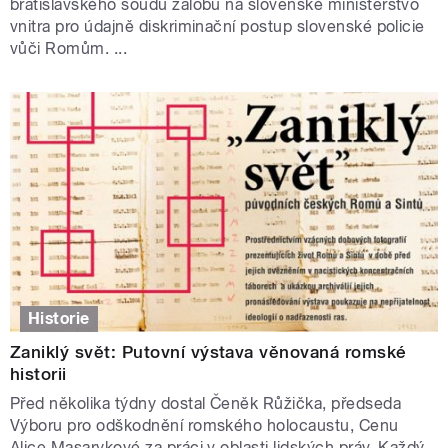
bratislavského soudu žalobu na slovenské ministerstvo
vnitra pro údajně diskriminační postup slovenské policie
vůči Romům. ...
Historie
Zaniklý svět: Putovní výstava věnovaná romské
historii
Před několika týdny dostal Čeněk Růžička, předseda
Výboru pro odškodnění romského holocaustu, Cenu
Alice Masarykové za práci v oblasti lidských práv. Každý