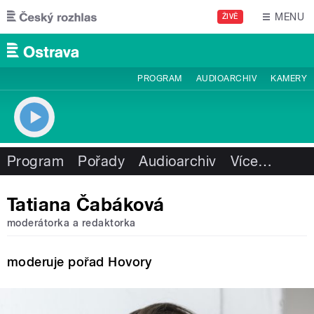
Přejít k hlavnímu obsahu
MENU
ŽIVĚ
PROGRAM
AUDIOARCHIV
KAMERY
Program
Pořady
Audioarchiv
Více
…
Tatiana Čabáková
moderátorka a redaktorka
moderuje pořad Hovory