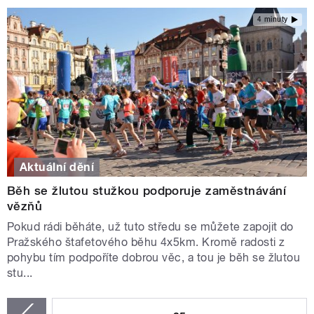
4 minuty
Aktuální dění
Běh se žlutou stužkou podporuje zaměstnávání
vězňů
Pokud rádi běháte, už tuto středu se můžete zapojit do
Pražského štafetového běhu 4x5km. Kromě radosti z
pohybu tím podpoříte dobrou věc, a tou je běh se žlutou
stu...
STRÁNKY