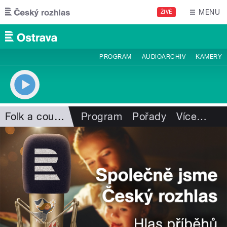
Přejít k hlavnímu obsahu
MENU
ŽIVĚ
PROGRAM
AUDIOARCHIV
KAMERY
Folk a country
Program
Pořady
Více
…