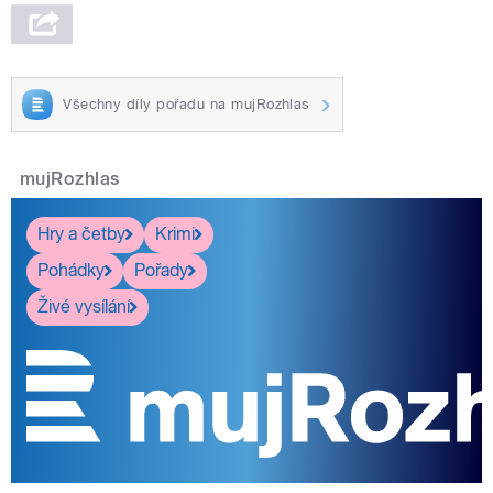
Všechny díly pořadu na mujRozhlas
mujRozhlas
Hry a četby
Krimi
Pohádky
Pořady
Živé vysílání