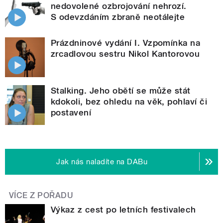
nedovolené ozbrojování nehrozí.
S odevzdáním zbraně neotálejte
Prázdninové vydání I. Vzpomínka na
zrcadlovou sestru Nikol Kantorovou
Stalking. Jeho obětí se může stát
kdokoli, bez ohledu na věk, pohlaví či
postavení
Jak nás naladíte na DABu
VÍCE Z POŘADU
Výkaz z cest po letních festivalech