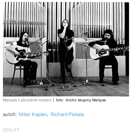
Marsyas v původním složení
|
foto:
Archív skupiny Marsyas
autoři:
Milan Kaplan
,
Richard Piskala