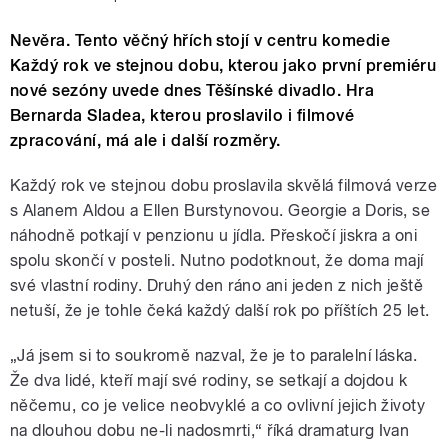
Nevěra. Tento věčný hřích stojí v centru komedie
Každý rok ve stejnou dobu, kterou jako první premiéru
nové sezóny uvede dnes Těšínské divadlo. Hra
Bernarda Sladea, kterou proslavilo i filmové
zpracování, má ale i další rozměry.
Každý rok ve stejnou dobu proslavila skvělá filmová verze
s Alanem Aldou a Ellen Burstynovou. Georgie a Doris, se
náhodně potkají v penzionu u jídla. Přeskočí jiskra a oni
spolu skončí v posteli. Nutno podotknout, že doma mají
své vlastní rodiny. Druhý den ráno ani jeden z nich ještě
netuší, že je tohle čeká každý další rok po příštích 25 let.
„Já jsem si to soukromě nazval, že je to paralelní láska.
Že dva lidé, kteří mají své rodiny, se setkají a dojdou k
něčemu, co je velice neobvyklé a co ovlivní jejich životy
na dlouhou dobu ne-li nadosmrti,“ říká dramaturg Ivan