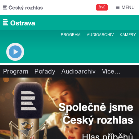
Přejít k hlavnímu obsahu
MENU
ŽIVĚ
PROGRAM
AUDIOARCHIV
KAMERY
Program
Pořady
Audioarchiv
Více
…