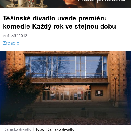
Těšínské divadlo uvede premiéru
komedie Každý rok ve stejnou dobu
8. září 2012
Zrcadlo
Těšínské divadlo
|
foto:
Těšínské divadlo