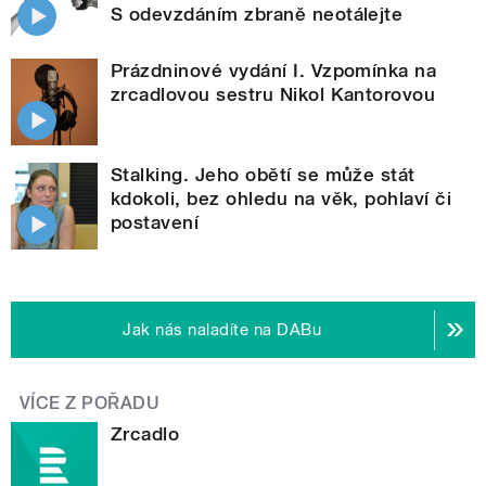
S odevzdáním zbraně neotálejte
Prázdninové vydání I. Vzpomínka na
zrcadlovou sestru Nikol Kantorovou
Stalking. Jeho obětí se může stát
kdokoli, bez ohledu na věk, pohlaví či
postavení
Jak nás naladíte na DABu
VÍCE Z POŘADU
Zrcadlo