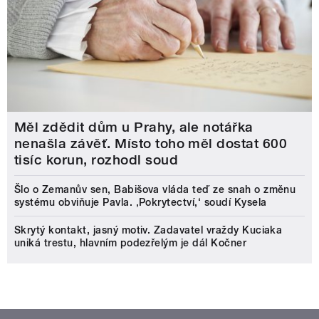
Měl zdědit dům u Prahy, ale notářka
nenašla závěť. Místo toho měl dostat 600
tisíc korun, rozhodl soud
Šlo o Zemanův sen, Babišova vláda teď ze snah o změnu
systému obviňuje Pavla. ‚Pokrytectví,‘ soudí Kysela
Skrytý kontakt, jasný motiv. Zadavatel vraždy Kuciaka
uniká trestu, hlavním podezřelým je dál Kočner