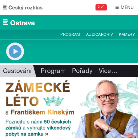
Přejít k hlavnímu obsahu
MENU
ŽIVĚ
PROGRAM
AUDIOARCHIV
KAMERY
Cestování
Program
Pořady
Více
…