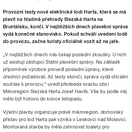
Provozní testy nové elektrické lodi Harta, která se má
plavit na hladině přehrady Slezská Harta na
Bruntálsku, končí. V nejbližších dnech plavební správa
vydá konečné stanovisko. Pokud schválí uvedení lodě
do provozu, začne turisty oficiálně vozit až na jaře.
„V nejbližších dnech nás čekají poslední zkoušky. U nich
už asistují zástupci Státní plavební správy. Na základě
připomínek výrobce provedl poslední úpravy, které
úředníci požadovali. Až testy skončí, správa vydá oficiální
souhlas k provozu,“ uvedl předseda svazku obcí
Mikroregion Slezská Harta Josef Havlík. Vše by podle něj
mělo být hotovo do konce listopadu.
Výletní plavby organizuje právě mikroregion, domovský
přístav pro loď Harta pak vzniká v Leskovci nad Moravicí.
Montovaná stavba by měla zahrnovat toalety pro