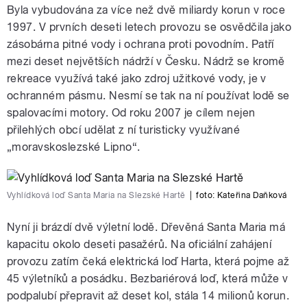
Byla vybudována za více než dvě miliardy korun v roce
1997. V prvních deseti letech provozu se osvědčila jako
zásobárna pitné vody i ochrana proti povodním. Patří
mezi deset největších nádrží v Česku. Nádrž se kromě
rekreace využívá také jako zdroj užitkové vody, je v
ochranném pásmu. Nesmí se tak na ní používat lodě se
spalovacími motory. Od roku 2007 je cílem nejen
přilehlých obcí udělat z ní turisticky využívané
„moravskoslezské Lipno“.
Vyhlídková loď Santa Maria na Slezské Hartě
|
foto:
Kateřina Daňková
Nyní ji brázdí dvě výletní lodě. Dřevěná Santa Maria má
kapacitu okolo deseti pasažérů. Na oficiální zahájení
provozu zatím čeká elektrická loď Harta, která pojme až
45 výletníků a posádku. Bezbariérová loď, která může v
podpalubí přepravit až deset kol, stála 14 milionů korun.