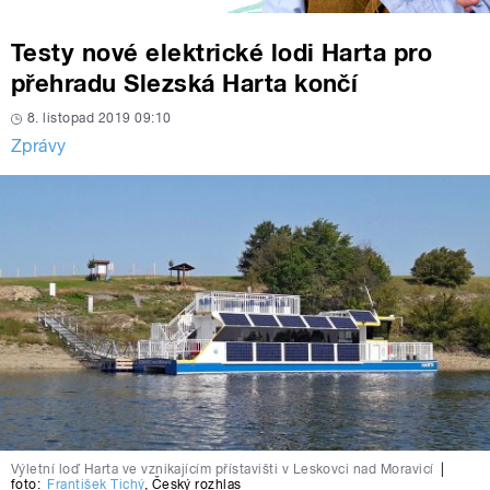
Testy nové elektrické lodi Harta pro
přehradu Slezská Harta končí
8. listopad 2019 09:10
Zprávy
Výletní loď Harta ve vznikajícím přístavišti v Leskovci nad Moravicí
|
foto:
František Tichý
,
Český rozhlas