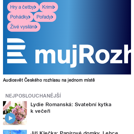
Hry a četby
Krimi
Pohádky
Pořady
Živé vysílání
Audiosvět Českého rozhlasu na jednom místě
NEJPOSLOUCHANĚJŠÍ
Lydie Romanská: Svatební kytka
k večeři
Jiří Klečka: Papírové domky. Lehce