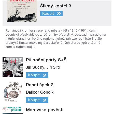
Šikmý kostel 3
Koupit
Románová kronika ztraceného města - léta 1945–1961. Karin
Lednická předkládá do značné míry převratný, dosavadní paradigma
měnící obraz hornického regionu, jehož zahlazenou historii stále
překrývá tlustá vrstva mýtů a zakořeněných stereotypů o „černé
zemi a rudém kraji“.
Půlnoční párty S+Š
Jiří Suchý, Jiří Šlitr
Koupit
Ranní špek 2
Dalibor Gondík
Koupit
Moravské pověsti