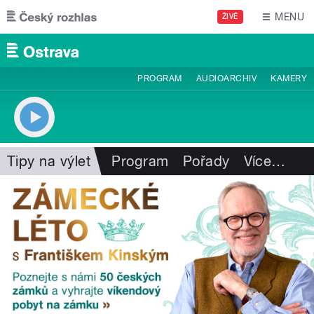
Přejít k hlavnímu obsahu
MENU
ŽIVĚ
PROGRAM
AUDIOARCHIV
KAMERY
Tipy na výlet
Program
Pořady
Více
…