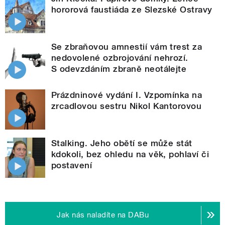
hororová faustiáda ze Slezské Ostravy
Se zbraňovou amnestií vám trest za
nedovolené ozbrojování nehrozí.
S odevzdáním zbraně neotálejte
Prázdninové vydání I. Vzpomínka na
zrcadlovou sestru Nikol Kantorovou
Stalking. Jeho obětí se může stát
kdokoli, bez ohledu na věk, pohlaví či
postavení
Jak nás naladíte na DABu