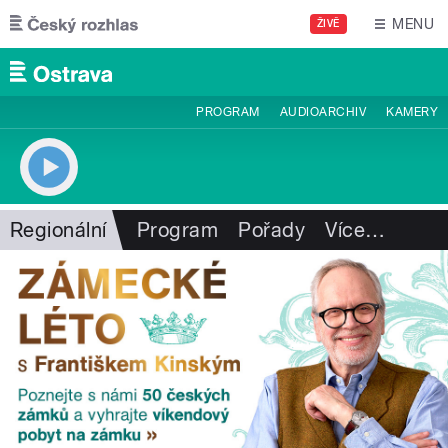
Přejít k hlavnímu obsahu
MENU
ŽIVĚ
PROGRAM
AUDIOARCHIV
KAMERY
Regionální
Program
Pořady
Více
…