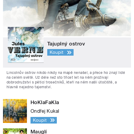
Tajuplný ostrov
Koupit
Lincolnův ostrov nikdo nikdy na mapě nenašel, a přece ho znají lidé
na celém světě. Už déle než sto třicet let na něm prožívají
dobrodružství s pěticí trosečníků, kteří na něm našli útočiště, a
hlavně nejedno tajemství.
HoKlaFaKla
Ondřej Kukal
Koupit
Mauglí