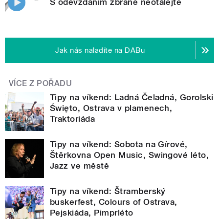
S odevzdáním zbraně neotálejte
Jak nás naladíte na DABu
VÍCE Z POŘADU
Tipy na víkend: Ladná Čeladná, Gorolski
Święto, Ostrava v plamenech,
Traktoriáda
Tipy na víkend: Sobota na Gírové,
Štěrkovna Open Music, Swingové léto,
Jazz ve městě
Tipy na víkend: Štramberský
buskerfest, Colours of Ostrava,
Pejskiáda, Pimprléto