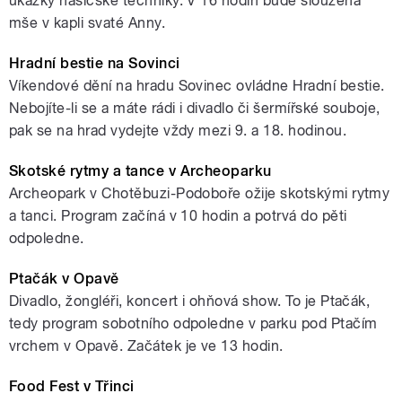
ukázky hasičské techniky. V 16 hodin bude sloužena
mše v kapli svaté Anny.
Hradní bestie na Sovinci
Víkendové dění na hradu Sovinec ovládne Hradní bestie.
Nebojíte-li se a máte rádi i divadlo či šermířské souboje,
pak se na hrad vydejte vždy mezi 9. a 18. hodinou.
Skotské rytmy a tance v Archeoparku
Archeopark v Chotěbuzi-Podoboře ožije skotskými rytmy
a tanci. Program začíná v 10 hodin a potrvá do pěti
odpoledne.
Ptačák v Opavě
Divadlo, žongléři, koncert i ohňová show. To je Ptačák,
tedy program sobotního odpoledne v parku pod Ptačím
vrchem v Opavě. Začátek je ve 13 hodin.
Food Fest v Třinci