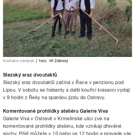
Ilustrační obrázek
|
foto:
Vít Žďárský
Slezský sraz dvoutaktů
Slezský sraz dvoutaktů začíná v Řece v penzionu pod
Lípou. V sobotu se trabanty a další kouřící krasavci vydají
v 9 hodin z Řeky na spanilou jízdu do Ostravy.
Komentované prohlídky ateliéru Galerie Viva
Galerie Viva v Ostravě v Krmelínské ulici zve na
komentované prohlídky ateliéru, kde vznikají dřevěné
sochy. Přijít můžete v 10 nebo ve 12 hodin a provede vás