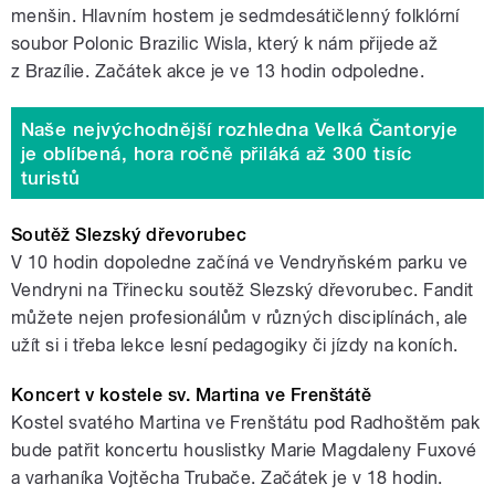
menšin. Hlavním hostem je sedmdesátičlenný folklórní
soubor Polonic Brazilic Wisla, který k nám přijede až
z Brazílie. Začátek akce je ve 13 hodin odpoledne.
Naše nejvýchodnější rozhledna Velká Čantoryje
je oblíbená, hora ročně přiláká až 300 tisíc
turistů
Soutěž Slezský dřevorubec
V 10 hodin dopoledne začíná ve Vendryňském parku ve
Vendryni na Třinecku soutěž Slezský dřevorubec. Fandit
můžete nejen profesionálům v různých disciplínách, ale
užít si i třeba lekce lesní pedagogiky či jízdy na koních.
Koncert v kostele sv. Martina ve Frenštátě
Kostel svatého Martina ve Frenštátu pod Radhoštěm pak
bude patřit koncertu houslistky Marie Magdaleny Fuxové
a varhaníka Vojtěcha Trubače. Začátek je v 18 hodin.