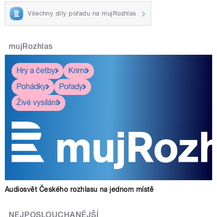
Všechny díly pořadu na mujRozhlas
mujRozhlas
Hry a četby
Krimi
Pohádky
Pořady
Živé vysílání
Audiosvět Českého rozhlasu na jednom místě
NEJPOSLOUCHANĚJŠÍ