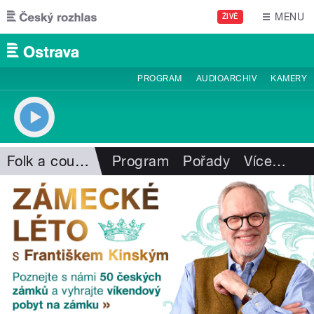
Přejít k hlavnímu obsahu
MENU
ŽIVĚ
PROGRAM
AUDIOARCHIV
KAMERY
Folk a country
Program
Pořady
Více
…