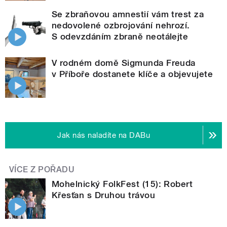
Se zbraňovou amnestií vám trest za
nedovolené ozbrojování nehrozí.
S odevzdáním zbraně neotálejte
V rodném domě Sigmunda Freuda
v Příboře dostanete klíče a objevujete
Jak nás naladíte na DABu
VÍCE Z POŘADU
Mohelnický FolkFest (15): Robert
Křesťan s Druhou trávou