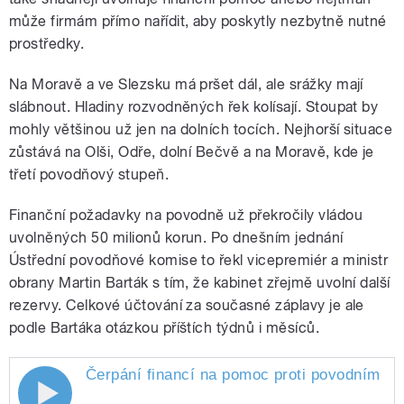
může firmám přímo nařídit, aby poskytly nezbytně nutné
prostředky.
Na Moravě a ve Slezsku má pršet dál, ale srážky mají
slábnout. Hladiny rozvodněných řek kolísají. Stoupat by
mohly většinou už jen na dolních tocích. Nejhorší situace
zůstává na Olši, Odře, dolní Bečvě a na Moravě, kde je
třetí povodňový stupeň.
Finanční požadavky na povodně už překročily vládou
uvolněných 50 milionů korun. Po dnešním jednání
Ústřední povodňové komise to řekl vicepremiér a ministr
obrany Martin Barták s tím, že kabinet zřejmě uvolní další
rezervy. Celkové účtování za současné záplavy je ale
podle Bartáka otázkou příštích týdnů i měsíců.
Čerpání financí na pomoc proti povodním vys