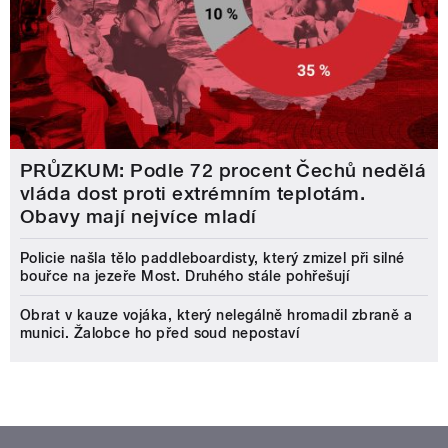
PRŮZKUM: Podle 72 procent Čechů nedělá
vláda dost proti extrémním teplotám.
Obavy mají nejvíce mladí
Policie našla tělo paddleboardisty, který zmizel při silné
bouřce na jezeře Most. Druhého stále pohřešují
Obrat v kauze vojáka, který nelegálně hromadil zbraně a
munici. Žalobce ho před soud nepostaví