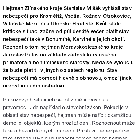
Hejtman Zlínského kraje Stanislav Mišák vyhlásil stav
nebezpečí pro Kroměříž, Vsetín, Rožnov, Otrokovice,
Valašské Meziříčí a Uherské Hradiště. Kvůli stále
kritické situaci začne od půl desáté večer platit stav
nebezpečí také v Bohumíně, Karviné a jejich okolí.
Rozhodl o tom hejtman Moravskoslezského kraje
Jaroslav Palas na základě žádosti karvinského
primátora a bohumínského starosty. Nedá se vyloučit,
že bude platit i v jiných oblastech regionu. Stav
nebezpečí má pomoci hlavně s obnovou, omezí jinak
nezbytnou administrativu.
Při krizových situacích se totiž mění pravidla a
pravomoci. Jde například o stavební zákon. Pokud je v
oblasti stav nebezpečí, hejtman může nařídit okamžitou
demolici objektů, kterým hrozí zřícení. Rozhodnout může
také o bezodkladných pracech. Při stavu nebezpečí se
také snadněji uvolňuje finanční pomoc anebo hejtman