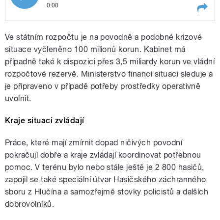
0:00
Play /
Barták
Čerpání financí na pomoc proti
Ve státním rozpočtu je na povodně a podobné krizové
povodním vysvětlil ministr obrany
Martin
situace vyčleněno 100 milionů korun. Kabinet má
případně také k dispozici přes 3,5 miliardy korun ve vládní
rozpočtové rezervě. Ministerstvo financí situaci sleduje a
je připraveno v případě potřeby prostředky operativně
uvolnit.
Kraje situaci zvládají
pause
Práce, které mají zmírnit dopad ničivých povodní
pokračují dobře a kraje zvládají koordinovat potřebnou
pomoc. V terénu bylo nebo stále ještě je 2 800 hasičů,
zapojil se také speciální útvar Hasičského záchranného
sboru z Hlučína a samozřejmě stovky policistů a dalších
dobrovolníků.