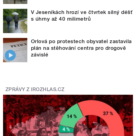
V Jeseníkách hrozí ve čtvrtek silný déšť
s úhrny až 40 milimetrů
Orlová po protestech obyvatel zastavila
plán na stěhování centra pro drogově
závislé
ZPRÁVY Z IROZHLAS.CZ