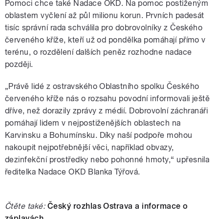
Pomoci chce také Nadace OKD. Na pomoc postiženým
oblastem vyčlení až půl milionu korun. Prvních padesát
tisíc správní rada schválila pro dobrovolníky z Českého
červeného kříže, kteří už od pondělka pomáhají přímo v
terénu, o rozdělení dalších peněz rozhodne nadace
později.
„Právě lidé z ostravského Oblastního spolku Českého
červeného kříže nás o rozsahu povodní informovali ještě
dříve, než dorazily zprávy z médií. Dobrovolní záchranáři
pomáhají lidem v nejpostiženějších oblastech na
Karvinsku a Bohumínsku. Díky naší podpoře mohou
nakoupit nejpotřebnější věci, například obvazy,
dezinfekční prostředky nebo pohonné hmoty,“ upřesnila
ředitelka Nadace OKD Blanka Týřová.
Čtěte také:
Český rozhlas Ostrava a informace o
záplavách