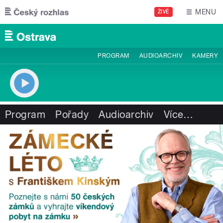
Přejít k hlavnímu obsahu
MENU
ŽIVĚ
PROGRAM
AUDIOARCHIV
KAMERY
Program
Pořady
Audioarchiv
Více
…