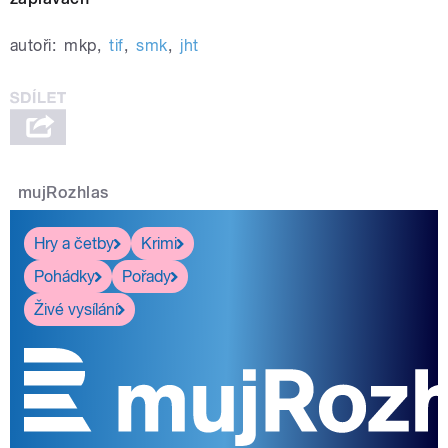
autoři:
mkp
,
tif
,
smk
,
jht
mujRozhlas
Hry a četby
Krimi
Pohádky
Pořady
Živé vysílání