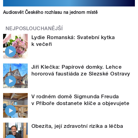
Audiosvět Českého rozhlasu na jednom místě
NEJPOSLOUCHANĚJŠÍ
Lydie Romanská: Svatební kytka
k večeři
Jiří Klečka: Papírové domky. Lehce
hororová faustiáda ze Slezské Ostravy
V rodném domě Sigmunda Freuda
v Příboře dostanete klíče a objevujete
Obezita, její zdravotní rizika a léčba