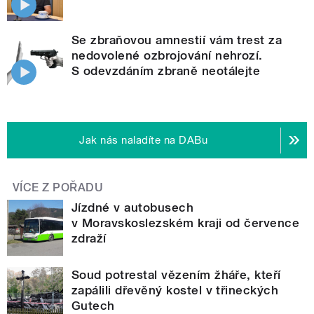
Se zbraňovou amnestií vám trest za
nedovolené ozbrojování nehrozí.
S odevzdáním zbraně neotálejte
Jak nás naladíte na DABu
VÍCE Z POŘADU
Jízdné v autobusech
v Moravskoslezském kraji od července
zdraží
Soud potrestal vězením žháře, kteří
zapálili dřevěný kostel v třineckých
Gutech