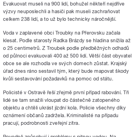
Evakuovat museli na 900 lidí, bohužel někteří nejdříve
výzvy neuposlechli a hasiči pak museli zachraňovat
celkem 238 lidí, a to už bylo technicky náročnější.
Voda v zaplavené obci Troubky na Přerovsku začala
klesat. Podle starosty Radka Brázdy se hladina snížila až
o 25 centimetrů. Z Troubek podle předběžných odhadů
od půlnoci evakuovali 400 až 500 lidí. Větší část obyvatel
obce se ale rozhodla ve svých domech zůstat. Krajský
úřad dnes ráno sestavil tým, který bude mapovat škody
kvůli sestavování požadavků na pomoc od státu.
Policisté v Ostravě řeší zřejmě první případ rabování. Tři
lidé se tam snažili vloupat do částečně zatopeného
objektu a chtěli ukrást jízdní kola. Policie všechny díky
oznámení občanů zadržela. Kriminalisté na případu
pracují, podrobnosti zveřejní zítra.
Povodně způsobují i problémy s pitnou vodou. Na