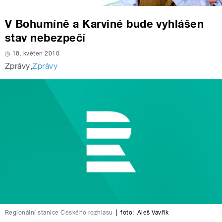
V Bohumíně a Karviné bude vyhlášen
stav nebezpečí
18. květen 2010
Zprávy
,
Zprávy
Regionální stanice Českého rozhlasu
|
foto:
Aleš Vavřík