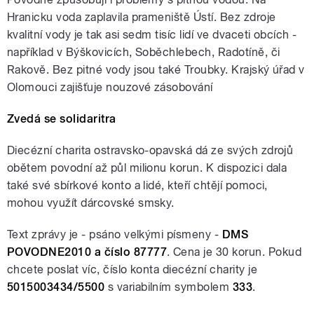
Hranicku voda zaplavila prameniště Ústí. Bez zdroje
kvalitní vody je tak asi sedm tisíc lidí ve dvaceti obcích -
například v Býškovicích, Soběchlebech, Radotíně, či
Rakově. Bez pitné vody jsou také Troubky. Krajský úřad v
Olomouci zajišťuje nouzové zásobování
Zvedá se solidaritra
Diecézní charita ostravsko-opavská dá ze svých zdrojů
obětem povodní až půl milionu korun. K dispozici dala
také své sbírkové konto a lidé, kteří chtějí pomoci,
mohou využít dárcovské smsky.
Text zprávy je - psáno velkými písmeny -
DMS
POVODNE2010 a číslo 87777
. Cena je 30 korun. Pokud
chcete poslat víc, číslo konta diecézní charity je
5015003434/5500
s variabilním symbolem
333
.