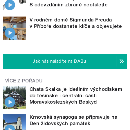
S odevzdáním zbraně neotálejte
V rodném domě Sigmunda Freuda
v Příboře dostanete klíče a objevujete
Jak nás naladíte na DABu
VÍCE Z POŘADU
Chata Skalka je ideálním východiskem
do těšínské i centrální části
Moravskoslezských Beskyd
Krnovská synagoga se připravuje na
Den židovských památek