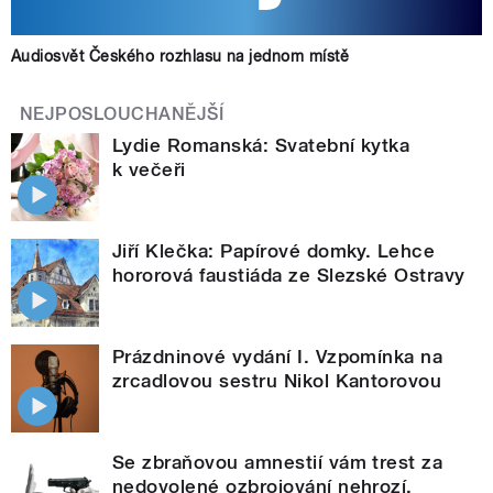
Audiosvět Českého rozhlasu na jednom místě
NEJPOSLOUCHANĚJŠÍ
Lydie Romanská: Svatební kytka
k večeři
Jiří Klečka: Papírové domky. Lehce
hororová faustiáda ze Slezské Ostravy
Prázdninové vydání I. Vzpomínka na
zrcadlovou sestru Nikol Kantorovou
Se zbraňovou amnestií vám trest za
nedovolené ozbrojování nehrozí.