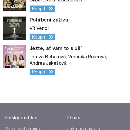
Koupit
Pohřbeni zaživa
Vít Vencl
Koupit
Jezte, ať vám to sluší
Tereza Bebarová, Veronika Pourová,
Andrea Jakešová
Koupit
Český rozhlas
O nás
Válka na Ukrajině
Jak nás naladíte