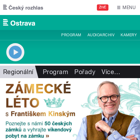
Přejít k hlavnímu obsahu
MENU
ŽIVĚ
PROGRAM
AUDIOARCHIV
KAMERY
Regionální
Program
Pořady
Více
…