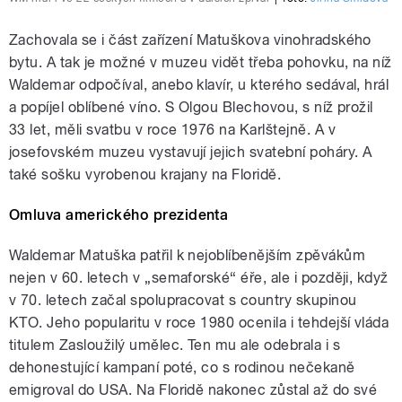
Zachovala se i část zařízení Matuškova vinohradského
bytu. A tak je možné v muzeu vidět třeba pohovku, na níž
Waldemar odpočíval, anebo klavír, u kterého sedával, hrál
a popíjel oblíbené víno. S Olgou Blechovou, s níž prožil
33 let, měli svatbu v roce 1976 na Karlštejně. A v
josefovském muzeu vystavují jejich svatební poháry. A
také sošku vyrobenou krajany na Floridě.
Omluva amerického prezidenta
Waldemar Matuška patřil k nejoblíbenějším zpěvákům
nejen v 60. letech v „semaforské“ éře, ale i později, když
v 70. letech začal spolupracovat s country skupinou
KTO. Jeho popularitu v roce 1980 ocenila i tehdejší vláda
titulem Zasloužilý umělec. Ten mu ale odebrala i s
dehonestující kampaní poté, co s rodinou nečekaně
emigroval do USA. Na Floridě nakonec zůstal až do své