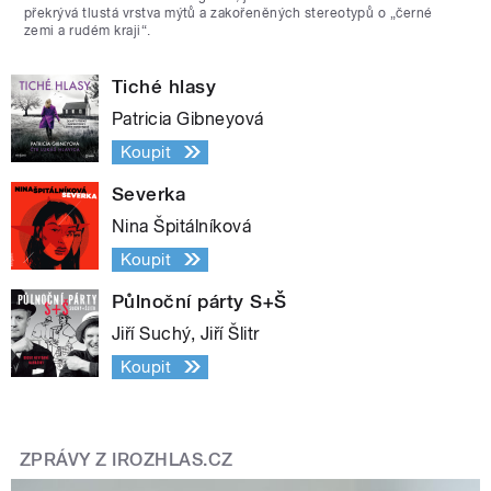
překrývá tlustá vrstva mýtů a zakořeněných stereotypů o „černé
zemi a rudém kraji“.
Tiché hlasy
Patricia Gibneyová
Koupit
Severka
Nina Špitálníková
Koupit
Půlnoční párty S+Š
Jiří Suchý, Jiří Šlitr
Koupit
ZPRÁVY Z IROZHLAS.CZ