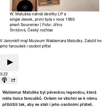
W. Matuška nahrál desítky LP a
single desek, první byla v roce 1960
píseň Souvenier | Foto:
Jiřina
Šmídová
, Český rozhlas
V Jaroměři mají Muzeum Waldemara Matušky. Založil ho
jeho fanoušek i osobní přítel
3:22
Waldemar Matuška byl pěveckou legendou, která
měla tisíce fanoušků. Ovšem ne všichni se k němu
přiblížili tak, aby se stali i jeho osobními přáteli.