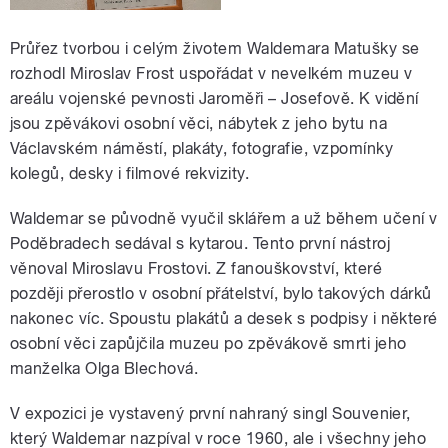
Průřez tvorbou i celým životem Waldemara Matušky se
rozhodl Miroslav Frost uspořádat v nevelkém muzeu v
areálu vojenské pevnosti Jaroměři – Josefově. K vidění
jsou zpěvákovi osobní věci, nábytek z jeho bytu na
Václavském náměstí, plakáty, fotografie, vzpomínky
kolegů, desky i filmové rekvizity.
Waldemar se původně vyučil sklářem a už během učení v
Poděbradech sedával s kytarou. Tento první nástroj
věnoval Miroslavu Frostovi. Z fanouškovství, které
později přerostlo v osobní přátelství, bylo takových dárků
nakonec víc. Spoustu plakátů a desek s podpisy i některé
osobní věci zapůjčila muzeu po zpěvákově smrti jeho
manželka Olga Blechová.
V expozici je vystavený první nahraný singl Souvenier,
který Waldemar nazpíval v roce 1960, ale i všechny jeho