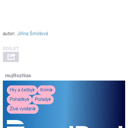
autor:
Jiřina Šmídová
mujRozhlas
Hry a četby
Krimi
Pohádky
Pořady
Živé vysílání