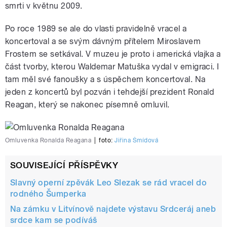
smrti v květnu 2009.
Po roce 1989 se ale do vlasti pravidelně vracel a
koncertoval a se svým dávným přítelem Miroslavem
Frostem se setkával. V muzeu je proto i americká vlajka a
část tvorby, kterou Waldemar Matuška vydal v emigraci. I
tam měl své fanoušky a s úspěchem koncertoval. Na
jeden z koncertů byl pozván i tehdejší prezident Ronald
Reagan, který se nakonec písemně omluvil.
Omluvenka Ronalda Reagana
|
foto:
Jiřina Šmídová
SOUVISEJÍCÍ PŘÍSPĚVKY
Slavný operní zpěvák Leo Slezak se rád vracel do
rodného Šumperka
Na zámku v Litvínově najdete výstavu Srdceráj aneb
srdce kam se podíváš