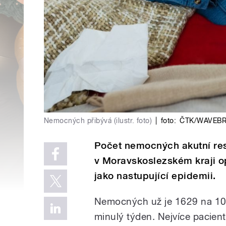
Nemocných přibývá (ilustr. foto)
|
foto:
ČTK/WAVEB
Počet nemocných akutní res
v Moravskoslezském kraji opě
jako nastupující epidemii.
Nemocných už je 1629 na 100
minulý týden. Nejvíce pacient