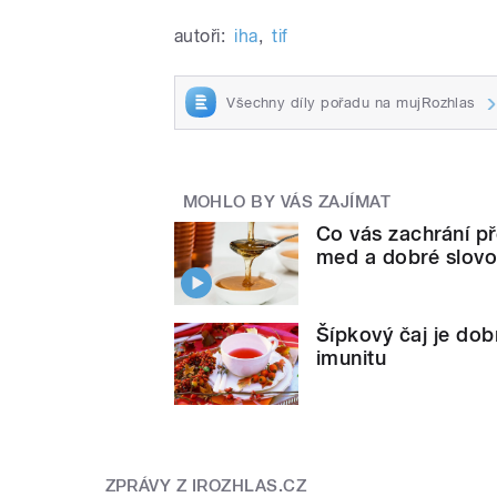
autoři:
iha
,
tif
Všechny díly pořadu na mujRozhlas
MOHLO BY VÁS ZAJÍMAT
Co vás zachrání př
med a dobré slov
Šípkový čaj je dob
imunitu
ZPRÁVY Z IROZHLAS.CZ