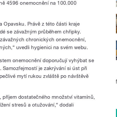
vně 4596 onemocnění na 100.000
 Opavsku. Právě z této části kraje
 lidé se závažným průběhem chřipky.
u závažných chronických onemocnění,
ných,“ uvedli hygienici na svém webu.
růstem onemocnění doporučují vyhýbat se
. Samozřejmostí je zakrývání si úst při
pečlivé mytí rukou zvláště po návštěvě
a, příjem dostatečného množství vitamínů,
žení stresů a otužování,“ dodali