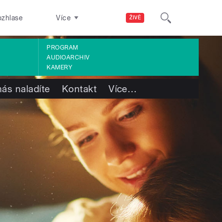
ozhlase
Více
ŽIVĚ
PROGRAM
AUDIOARCHIV
KAMERY
nás naladíte
Kontakt
Více
…