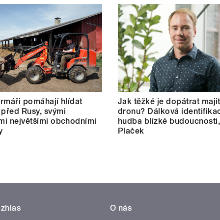
farmáři pomáhají hlídat
Jak těžké je dopátrat maji
 před Rusy, svými
dronu? Dálková identifikac
ími největšími obchodními
hudba blízké budoucnosti,
y
Plaček
zhlas
O nás