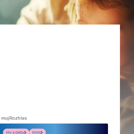
mujRozhlas
Hry a četby
Krimi