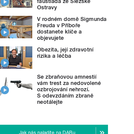
faustiáda ze Slezské
Ostravy
V rodném domě Sigmunda
Freuda v Příboře
dostanete klíče a
objevujete
Obezita, její zdravotní
rizika a léčba
Se zbraňovou amnestií
vám trest za nedovolené
ozbrojování nehrozí.
S odevzdáním zbraně
neotálejte
Jak nás naladíte na DABu