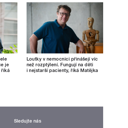
tele
Loutky v nemocnici přinášejí víc
e je
než rozptýlení. Fungují na děti
 říká
i nejstarší pacienty, říká Matějka
Sledujte nás