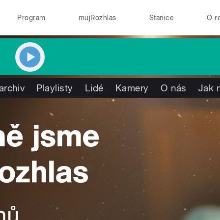
Program
mujRozhlas
Stanice
O r
archiv
Playlisty
Lidé
Kamery
O nás
Jak 