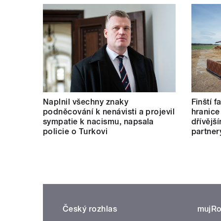
Naplnil všechny znaky
Finští 
podněcování k nenávisti a projevil
hranice
sympatie k nacismu, napsala
dřívějš
policie o Turkovi
partner
Český rozhlas
mujRo