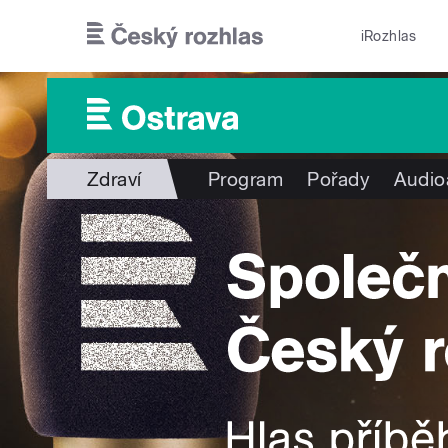
Přejít k hlavnímu obsahu
iRozhlas
Zdraví
Program
Pořady
Audio