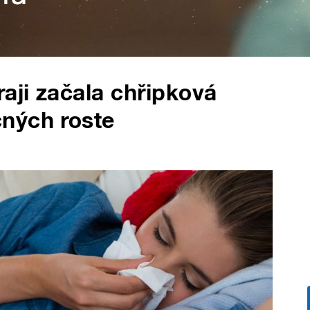
aji začala chřipková
ných roste