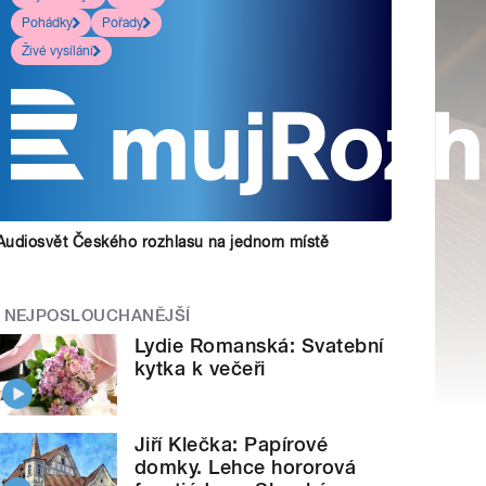
Pohádky
Pořady
Živé vysílání
Audiosvět Českého rozhlasu na jednom místě
NEJPOSLOUCHANĚJŠÍ
Lydie Romanská: Svatební
kytka k večeři
Jiří Klečka: Papírové
domky. Lehce hororová