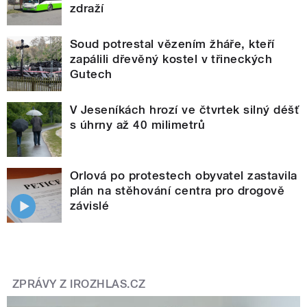
zdraží
Soud potrestal vězením žháře, kteří
zapálili dřevěný kostel v třineckých
Gutech
V Jeseníkách hrozí ve čtvrtek silný déšť
s úhrny až 40 milimetrů
Orlová po protestech obyvatel zastavila
plán na stěhování centra pro drogově
závislé
ZPRÁVY Z IROZHLAS.CZ