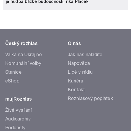
je hudba blízké budoucnosti, říká Plaček
Český rozhlas
O nás
Válka na Ukrajině
Jak nás naladíte
Komunální volby
Nápověda
Stanice
Lidé v rádiu
eShop
Kariéra
Kontakt
Rozhlasový poplatek
mujRozhlas
Živé vysílání
Audioarchiv
Podcasty