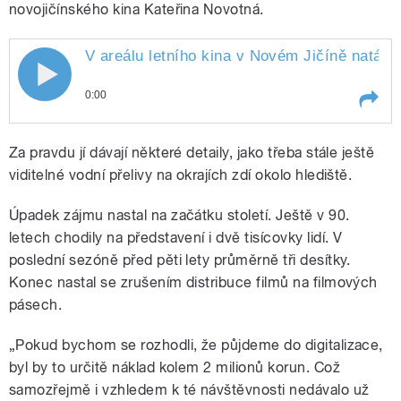
novojičínského kina Kateřina Novotná.
V areálu letního kina v Novém Jičíně natáčel
0:00
Play /
Polášek.
V areálu letního kina v Novém
Za pravdu jí dávají některé detaily, jako třeba stále ještě
Jičíně natáčel reportér Michal
viditelné vodní přelivy na okrajích zdí okolo hlediště.
Úpadek zájmu nastal na začátku století. Ještě v 90.
letech chodily na představení i dvě tisícovky lidí. V
poslední sezóně před pěti lety průměrně tři desítky.
Konec nastal se zrušením distribuce filmů na filmových
pásech.
pause
„Pokud bychom se rozhodli, že půjdeme do digitalizace,
byl by to určitě náklad kolem 2 milionů korun. Což
samozřejmě i vzhledem k té návštěvnosti nedávalo už