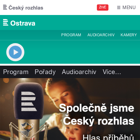
Přejít k hlavnímu obsahu
MENU
ŽIVĚ
PROGRAM
AUDIOARCHIV
KAMERY
Program
Pořady
Audioarchiv
Více
…