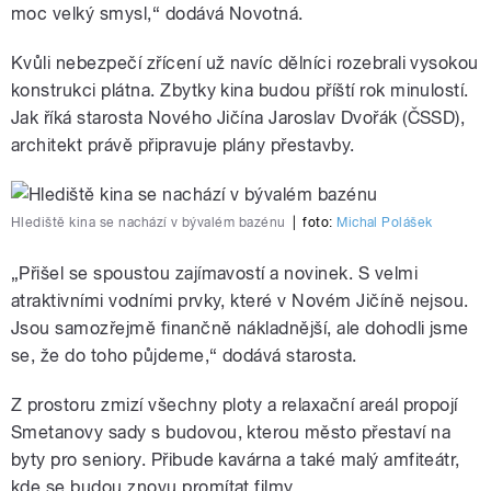
moc velký smysl,“ dodává Novotná.
Kvůli nebezpečí zřícení už navíc dělníci rozebrali vysokou
konstrukci plátna. Zbytky kina budou příští rok minulostí.
Jak říká starosta Nového Jičína Jaroslav Dvořák (ČSSD),
architekt právě připravuje plány přestavby.
Hlediště kina se nachází v bývalém bazénu
|
foto:
Michal Polášek
„Přišel se spoustou zajímavostí a novinek. S velmi
atraktivními vodními prvky, které v Novém Jičíně nejsou.
Jsou samozřejmě finančně nákladnější, ale dohodli jsme
se, že do toho půjdeme,“ dodává starosta.
Z prostoru zmizí všechny ploty a relaxační areál propojí
Smetanovy sady s budovou, kterou město přestaví na
byty pro seniory. Přibude kavárna a také malý amfiteátr,
kde se budou znovu promítat filmy.