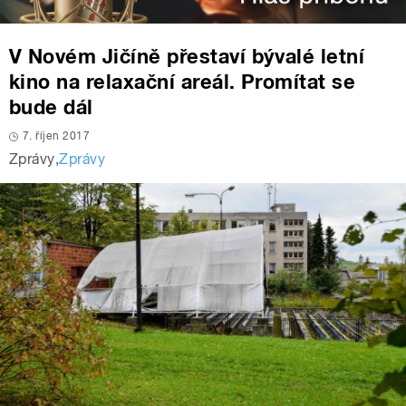
V Novém Jičíně přestaví bývalé letní
kino na relaxační areál. Promítat se
bude dál
7. říjen 2017
Zprávy
,
Zprávy