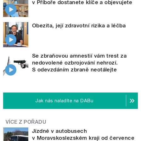
v Příboře dostanete klíče a objevujete
Obezita, její zdravotní rizika a léčba
Se zbraňovou amnestií vám trest za
nedovolené ozbrojování nehrozí.
S odevzdáním zbraně neotálejte
Jak nás naladíte na DABu
VÍCE Z POŘADU
Jízdné v autobusech
v Moravskoslezském kraji od července