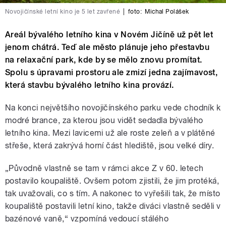
Novojičínské letní kino je 5 let zavřené
|
foto:
Michal Polášek
Areál bývalého letního kina v Novém Jičíně už pět let
jenom chátrá. Teď ale město plánuje jeho přestavbu
na relaxační park, kde by se mělo znovu promítat.
Spolu s úpravami prostoru ale zmizí jedna zajímavost,
která stavbu bývalého letního kina provází.
Na konci největšího novojičínského parku vede chodník k
modré brance, za kterou jsou vidět sedadla bývalého
letního kina. Mezi lavicemi už ale roste zeleň a v plátěné
střeše, která zakrývá horní část hlediště, jsou velké díry.
„Původně vlastně se tam v rámci akce Z v 60. letech
postavilo koupaliště. Ovšem potom zjistili, že jim protéká,
tak uvažovali, co s tím. A nakonec to vyřešili tak, že místo
koupaliště postavili letní kino, takže diváci vlastně seděli v
bazénové vaně,“ vzpomíná vedoucí stálého