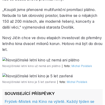
„Koupili jsme přenosné multifunkční promítací plátno.
Nebude to tak obrovský prostor, bavíme se o nějakých
150 až 200 místech, ale moderně řešený, koncerty a
další věci,“ vyjmenovává starosta Dvořák.
Nový Jičín chce ve dvou etapách investovat do přeměny
letního kina dvacet milionů korun. Hotovo má být do dvou
let.
Novojičínské letní kino už nemá ani plátno
|
foto:
Michal Polášek
Novojičínské letní kino je 5 let zavřené
|
foto:
Michal Polášek
SOUVISEJÍCÍ PŘÍSPĚVKY
Frýdek-Místek má Kino na výletě. Každý týden se