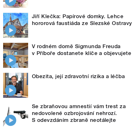
Jiří Klečka: Papírové domky. Lehce
hororová faustiáda ze Slezské Ostravy
V rodném domě Sigmunda Freuda
v Příboře dostanete klíče a objevujete
Obezita, její zdravotní rizika a léčba
Se zbraňovou amnestií vám trest za
nedovolené ozbrojování nehrozí.
S odevzdáním zbraně neotálejte