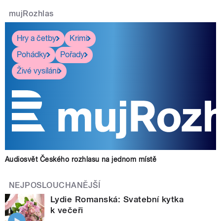
mujRozhlas
Hry a četby
Krimi
Pohádky
Pořady
Živé vysílání
Audiosvět Českého rozhlasu na jednom místě
NEJPOSLOUCHANĚJŠÍ
Lydie Romanská: Svatební kytka
k večeři