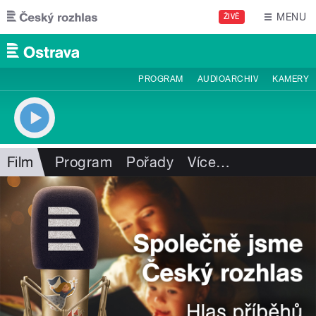
Přejít k hlavnímu obsahu
MENU
ŽIVĚ
PROGRAM
AUDIOARCHIV
KAMERY
Film
Program
Pořady
Více
…