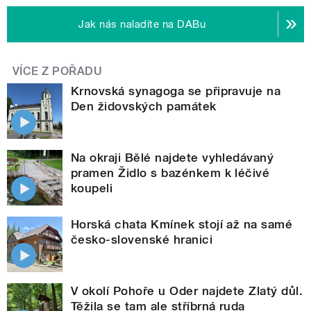
Jak nás naladíte na DABu
VÍCE Z POŘADU
Krnovská synagoga se připravuje na
Den židovských památek
Na okraji Bělé najdete vyhledávaný
pramen Židlo s bazénkem k léčivé
koupeli
Horská chata Kmínek stojí až na samé
česko-slovenské hranici
V okolí Pohoře u Oder najdete Zlatý důl.
Těžila se tam ale stříbrná ruda