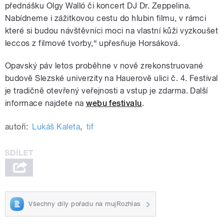
přednášku Olgy Walló či koncert DJ Dr. Zeppelina.
Nabídneme i zážitkovou cestu do hlubin filmu, v rámci
které si budou návštěvníci moci na vlastní kůži vyzkoušet
leccos z filmové tvorby,“ upřesňuje Horsáková.
Opavský páv letos proběhne v nově zrekonstruované
budově Slezské univerzity na Hauerově ulici č. 4. Festival
je tradičně otevřený veřejnosti a vstup je zdarma. Další
informace najdete na
webu festivalu
.
autoři:
Lukáš Kaleta
,
tif
Všechny díly pořadu na mujRozhlas