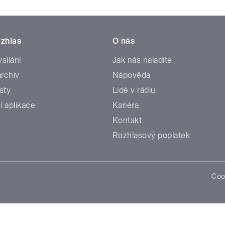
zhlas
O nás
ysílání
Jak nás naladíte
rchiv
Nápověda
sty
Lidé v rádiu
í aplikace
Kariéra
Kontakt
Rozhlasový poplatek
Coo