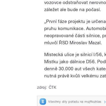
vozovce odstraňovat nerovnos
záležet ale bude na počasí.
„První fáze projektu je určena
pruhu komunikace. Automobi
neopravované části silnice, p
mluvčí ŘSD Miroslav Mazal.
Místecká ulice je silnicí I/56
Místku jako dálnice D56. Podl
denně 30.000 aut všech kateg
nutná právě kvůli velkému zatí
zdroj:
ČTK
Všechny díly pořadu na mujRozhlas