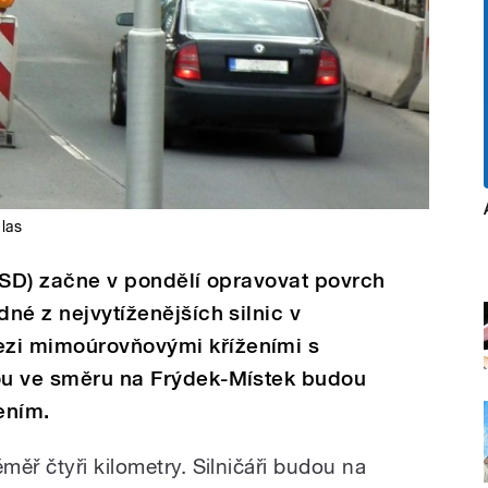
las
(ŘSD) začne v pondělí opravovat povrch
dné z nejvytíženějších silnic v
ezi mimoúrovňovými kříženími s
kou ve směru na Frýdek-Místek budou
ením.
ěř čtyři kilometry. Silničáři budou na