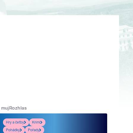
mujRozhlas
Hry a četby
Krimi
Pohádky
Pořady