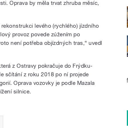
ti. Oprava by měla trvat zhruba měsíc,
 rekonstrukci levého (rychlého) jízdního
lový provoz povede zúžením po
roto není potřeba objízdných tras,“ uvedl
, která z Ostravy pokračuje do Frýdku-
e sčítání z roku 2018 po ní projede
orií. Oprava vozovky je podle Mazala
žení silnice.