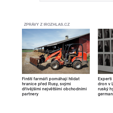
ZPRÁVY Z IROZHLAS.CZ
Finští farmáři pomáhají hlídat
Experti
hranice před Rusy, svými
dron v 
dřívějšími největšími obchodními
ruský hy
partnery
german