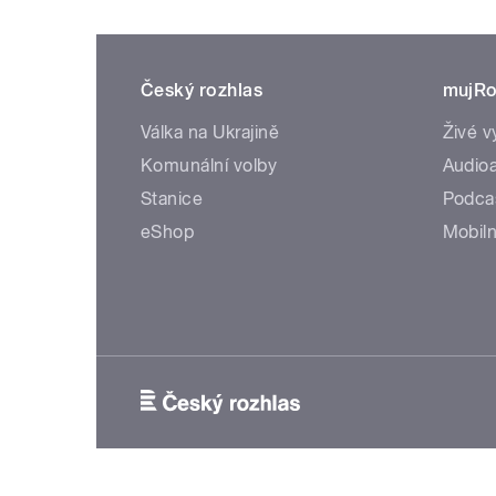
Český rozhlas
mujRo
Válka na Ukrajině
Živé v
Komunální volby
Audioa
Stanice
Podca
eShop
Mobiln