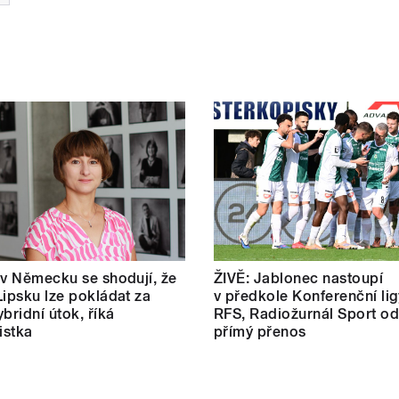
 v Německu se shodují, že
ŽIVĚ: Jablonec nastoupí
Lipsku lze pokládat za
v předkole Konferenční lig
bridní útok, říká
RFS, Radiožurnál Sport od
istka
přímý přenos