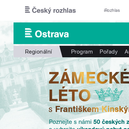
Přejít k hlavnímu obsahu
iRozhlas
Regionální
Program
Pořady
A