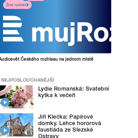
Živé vysílání
Audiosvět Českého rozhlasu na jednom místě
NEJPOSLOUCHANĚJŠÍ
Lydie Romanská: Svatební
kytka k večeři
Jiří Klečka: Papírové
domky. Lehce hororová
faustiáda ze Slezské
Ostravy