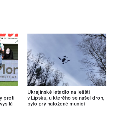
Ukrajinské letadlo na letišti
y proti
v Lipsku, u kterého se našel dron,
vysílá
bylo prý naložené municí