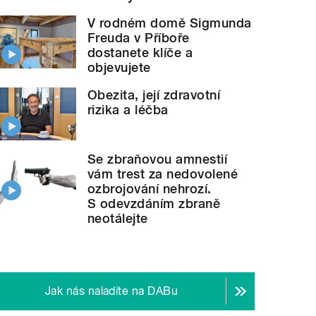
V rodném domě Sigmunda
Freuda v Příboře
dostanete klíče a
objevujete
Obezita, její zdravotní
rizika a léčba
Se zbraňovou amnestií
vám trest za nedovolené
ozbrojování nehrozí.
S odevzdáním zbraně
neotálejte
Jak nás naladíte na DABu