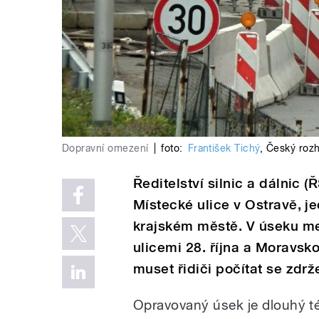
Dopravní omezení
|
foto:
František Tichý
,
Český rozh
Ředitelství silnic a dálnic 
Místecké ulice v Ostravě, je
krajském městě. V úseku m
ulicemi 28. října a Moravs
muset řidiči počítat se zdrž
Opravovaný úsek je dlouhý tém