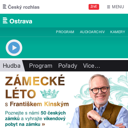
Přejít k hlavnímu obsahu
MENU
ŽIVĚ
PROGRAM
AUDIOARCHIV
KAMERY
Hudba
Program
Pořady
Více
…