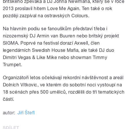
britského zpěváka a DJ Johna Newmana, který se v roce
2013 proslavil hitem Love Me Again. Ten také o rok
později zazpíval na ostravských Colours.
Na hlavním podiu se fanouškům představí třeba i
nizozemský DJ Armin van Buuren nebo britský projekt
SIGMA. Poprvé na festival dorazí Axwell, člen
legendárních Swedish House Mafia, ale také DJ duo
Dimitri Vegas & Like Mike nebo showman Timmy
Trumpet.
Organizátoři letos očekávají rekordní návštěvnost a areál
Dolních Vítkovic, ve kterém do sobotní noci vystoupí na
18 scénách přes 500 umělců, rozdělili do tří tematických
částí.
autor:
Jiří Štefl