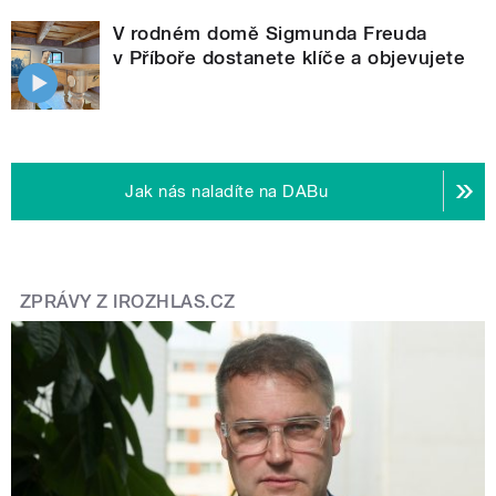
V rodném domě Sigmunda Freuda
v Příboře dostanete klíče a objevujete
Jak nás naladíte na DABu
ZPRÁVY Z IROZHLAS.CZ