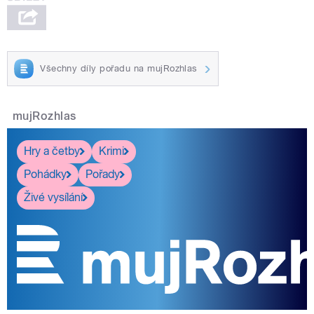
Všechny díly pořadu na mujRozhlas
mujRozhlas
Hry a četby
Krimi
Pohádky
Pořady
Živé vysílání